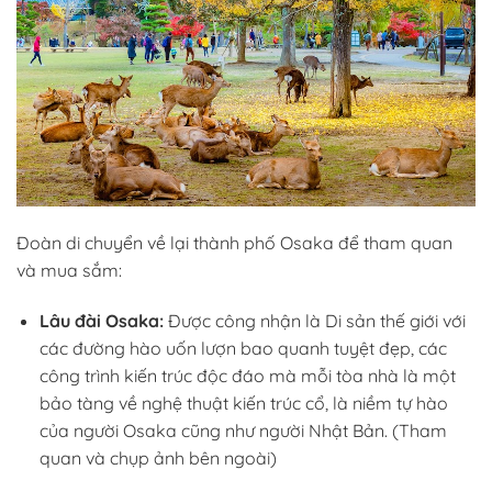
Đoàn di chuyển về lại thành phố Osaka để tham quan
và mua sắm:
Lâu đài Osaka:
Được công nhận là Di sản thế giới với
các đường hào uốn lượn bao quanh tuyệt đẹp, các
công trình kiến trúc độc đáo mà mỗi tòa nhà là một
bảo tàng về nghệ thuật kiến trúc cổ, là niềm tự hào
của người Osaka cũng như người Nhật Bản
. (Tham
quan và chụp ảnh bên ngoài)