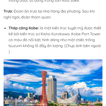
thống được sử dụng trong sản xuất sake.
Trưa:
Đoàn ăn trưa tại nhà hàng địa phương. Sau khi
nghỉ ngơi, đoàn tham quan:
Tháp cảng Kobe:
là một kiến trúc tuyệt mỹ được thiết
kế bởi kiến trúc sư Kisho Kurokawa. Kobe Port Tower
có màu đỏ nổi bật, hình dáng như một chiếc trống
tsuzumi khổng lồ đầy ấn tượng
. (Chụp ảnh bên ngoài
)