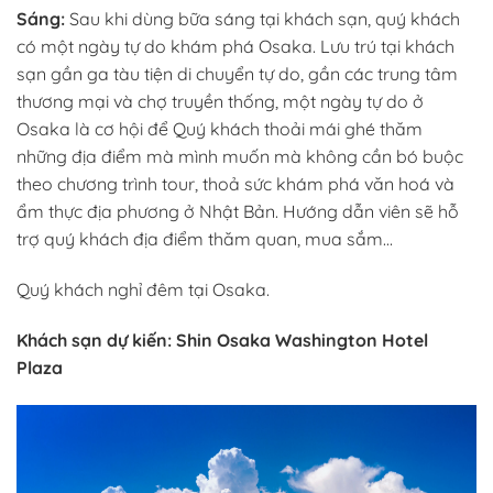
Sáng:
Sau khi dùng bữa sáng tại khách sạn, quý khách
có một ngày tự do khám phá Osaka. Lưu trú tại khách
sạn gần ga tàu tiện di chuyển tự do, gần các trung tâm
thương mại và chợ truyền thống, một ngày tự do ở
Osaka là cơ hội để Quý khách thoải mái ghé thăm
những địa điểm mà mình muốn mà không cần bó buộc
theo chương trình tour, thoả sức khám phá văn hoá và
ẩm thực địa phương ở Nhật Bản. Hướng dẫn viên sẽ hỗ
trợ quý khách địa điểm thăm quan, mua sắm…
Quý khách nghỉ đêm tại Osaka.
Khách sạn dự kiến: Shin Osaka Washington Hotel
Plaza