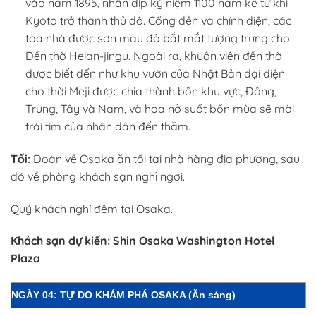
vào năm 1895, nhân dịp kỷ niệm 1100 năm kể từ khi
Kyoto trở thành thủ đô. Cổng đền và chính điện, các
tòa nhà được sơn màu đỏ bắt mắt tượng trưng cho
Đền thờ Heian-jingu. Ngoài ra, khuôn viên đền thờ
được biết đến như khu vườn của Nhật Bản đại diện
cho thời Meji được chia thành bốn khu vực, Đông,
Trung, Tây và Nam, và hoa nở suốt bốn mùa sẽ mời
trái tim của nhân dân đến thăm.
Tối:
Đoàn về Osaka ăn tối tại nhà hàng địa phương, sau
đó về phòng khách sạn nghỉ ngơi.
Quý khách nghỉ đêm tại Osaka.
Khách sạn dự kiến: Shin Osaka Washington Hotel
Plaza
NGÀY 04: TỰ DO KHÁM PHÁ OSAKA
(Ăn sáng)