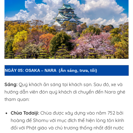
NGÀY 05: OSAKA – NARA
(Ăn sáng, trưa, tối)
Sáng:
Quý khách ăn sáng tại khách sạn. Sau đó, xe và
hướng dẫn viên đón quý khách di chuyển đến Nara ghé
tham quan:
Chùa Todaiji:
Chùa được xây dựng vào năm 752 bởi
hoàng đế Shomu với mục đích thể hiện lòng tôn kính
đối với Phật giáo và chủ trương thống nhất đất nước