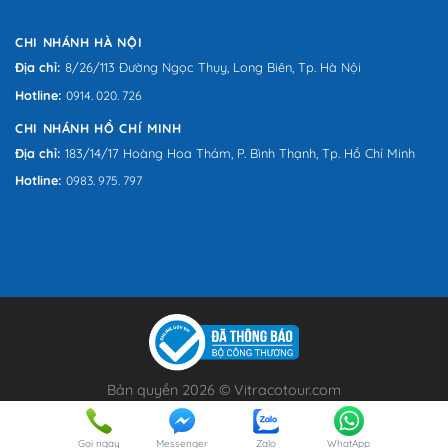
CHI NHÁNH HÀ NỘI
Địa chỉ:
8/26/113 Đường Ngọc Thụy, Long Biên, Tp. Hà Nội
Hotline:
0914. 020. 726
CHI NHÁNH HỒ CHÍ MINH
Địa chỉ:
183/14/17 Hoàng Hoa Thám, P. Bình Thạnh, Tp. Hồ Chí Minh
Hotline:
0983. 975. 797
Bản quyền 2026 © Vitracotour.com
text-mobile
Gọi ngay
Messenger
Zalo
WhatApp