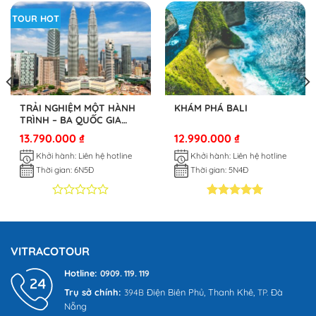
TOUR HOT
TRẢI NGHIỆM MỘT HÀNH
KHÁM PHÁ BALI
TRÌNH – BA QUỐC GIA
SINGAPORE – INDONESIA
13.790.000
₫
12.990.000
₫
– MALAYSIA
Khởi hành: Liên hệ hotline
Khởi hành: Liên hệ hotline
Thời gian: 6N5Đ
Thời gian: 5N4Đ
0
0
5.00
2
trên 5
trên
dựa trên
5
đánh giá
dựa
VITRACOTOUR
trên
đánh
Hotline:
giá
0909. 119. 119
Trụ sở chính:
Điện Biên Phủ,
Thanh Khê,
Đà
394B
TP.
Nẵng