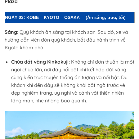
Plaza
NGÀY 03: KOBE – KYOTO – OSAKA
(Ăn sáng, trưa, tối)
Sáng:
Quý khách ăn sáng tại khách sạn. Sau đó, xe và
hướng dẫn viên đón quý khách, bắt đầu hành trình về
Kyoto khám phá:
Chùa dát vàng Kinkakuji:
Không chỉ đơn thuần là một
ngôi chùa lớn, nơi đây nổi bật khi kết hợp dát vàng
cùng kiến trúc truyền thống ấn tượng và nổi bật. Du
khách khi đến đây sẽ không khỏi bất ngờ trước vẻ
đẹp nghiêm trang, uy nghi và cảnh vật thiên nhiên
lãng mạn, nhẹ nhàng bao quanh.