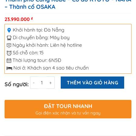
– Thành cổ OSAKA
23.990.000
₫
Khởi hành tại:
Đà Nẵng
Di chuyển bằng:
Máy bay
Ngày khởi hành: Liên hệ hotline
Số chỗ còn: 15
Thời lượng tour: 6N5Đ
Nơi ở: Khách sạn 4 sao tiêu chuẩn
Số lượng
THÊM VÀO GIỎ HÀNG
Số người:
ĐẶT TOUR NHANH
Gọi điện xác nhận và tư vấn ngay