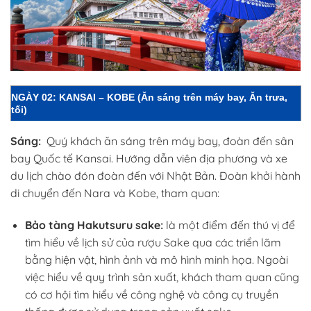
NGÀY 02: KANSAI – KOBE
(Ăn sáng trên máy bay, Ăn trưa,
tối)
Sáng:
Quý khách ăn sáng trên máy bay, đoàn đến sân
bay Quốc tế Kansai. Hướng dẫn viên địa phương và xe
du lịch chào đón đoàn đến với Nhật Bản. Đoàn khởi hành
di chuyển đến Nara và Kobe, tham quan:
Bảo tàng Hakutsuru sake
:
là một điểm đến thú vị để
tìm hiểu về lịch sử của rượu Sake qua các triển lãm
bằng hiện vật, hình ảnh và mô hình minh họa. Ngoài
việc hiểu về quy trình sản xuất, khách tham quan cũng
có cơ hội tìm hiểu về công nghệ và công cụ truyền