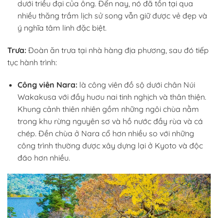
dưới triều đại của ông. Đến nay, nó đã tồn tại qua
nhiều thăng trầm lịch sử song vẫn giữ được vẻ đẹp và
ý nghĩa tâm linh đặc biệt.
Trưa:
Đoàn ăn trưa tại nhà hàng địa phương, sau đó tiếp
tục hành trình:
Công viên Nara
:
là công viên đồ sộ dưới chân Núi
Wakakusa với đầy huơu nai tinh nghịch và thân thiện.
Khung cảnh thiên nhiên gồm những ngôi chùa nằm
trong khu rừng nguyên sơ và hồ nước đầy rùa và cá
chép. Đền chùa ở Nara cổ hơn nhiều so với những
công trình thường được xây dựng lại ở Kyoto và độc
đáo hơn nhiều.