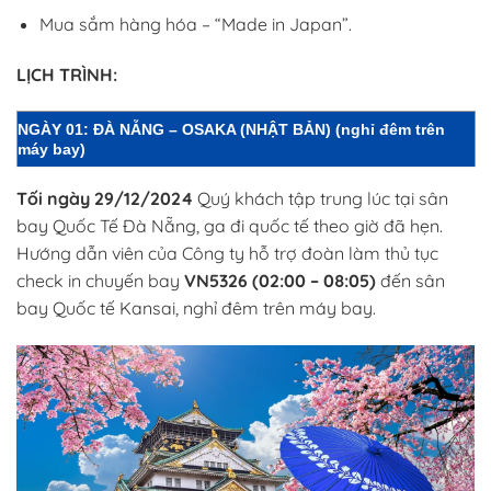
Mua sắm hàng hóa – “Made in Japan”.
LỊCH TRÌNH:
NGÀY 01: ĐÀ NẴNG – OSAKA (NHẬT BẢN)
(nghỉ đêm trên
máy bay)
Tối ngày 29/12/2024
Quý khách tập trung lúc tại sân
bay Quốc Tế Đà Nẵng, ga đi quốc tế theo giờ đã hẹn.
Hướng dẫn viên của Công ty hỗ trợ đoàn làm thủ tục
check in chuyến bay
VN5326 (02:00 – 08:05)
đến sân
bay Quốc tế Kansai, nghỉ đêm trên máy bay.