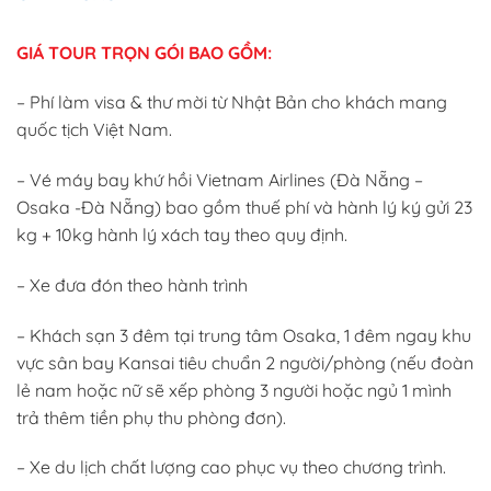
GIÁ TOUR TRỌN GÓI BAO GỒM:
– Phí làm visa & thư mời từ Nhật Bản cho khách mang
quốc tịch Việt Nam.
– Vé máy bay khứ hồi Vietnam Airlines (Đà Nẵng –
Osaka -Đà Nẵng) bao gồm thuế phí và hành lý ký gửi 23
kg + 10kg hành lý xách tay theo quy định.
– Xe đưa đón theo hành trình
– Khách sạn 3 đêm tại trung tâm Osaka, 1 đêm ngay khu
vực sân bay Kansai tiêu chuẩn 2 người/phòng (nếu đoàn
lẻ nam hoặc nữ sẽ xếp phòng 3 người hoặc ngủ 1 mình
trả thêm tiền phụ thu phòng đơn).
– Xe du lịch chất lượng cao phục vụ theo chương trình.