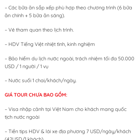
– Các bữa ăn sắp xếp phù hợp theo chương trình (6 bữa
ăn chính + 5 bữa ăn sáng).
– Vé tham quan theo lịch trình.
– HDV Tiếng Việt nhiệt tình, kinh nghiệm
– Bảo hiểm du lịch nước ngoài, trách nhiệm tối đa 50.000
USD / 1 người / 1 vụ
– Nước suối 1 chai/khách/ngày.
GIÁ TOUR CHƯA BAO GỒM:
– Visa nhập cảnh tại Việt Nam cho khách mang quốc
tịch nước ngoài
– Tiền tips HDV & lái xe địa phương 7 USD/ngày/khách
(42USD/1 khách).