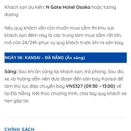
Khách sạn dự kiến:
N Gate Hotel Osaka
hoặc tương
đương
Nếu quý khách vẫn còn muốn mua sắm thì khu vực
khách sạn đêm nay là các trung tâm mua sắm rất lớn,
mở cửa 24/24h phục vụ quý khách trước khi ra sân bay.
NGÀY 06: KANSAI – ĐÀ NẴNG
(Ăn sáng)
Sáng:
Sau khi ăn sáng tại khách sạn, trả phòng. Sau đó,
xe và hướng dẫn viên đưa đoàn đến sân bay Kansai để
làm thủ tục đáp chuyến bay
VN5327 (09:30 – 13:00)
về
lại Đà Nẵng. Kết thúc chương trình, chia tay quý khách và
hẹn gặp lại.
CHÍNH SÁCH