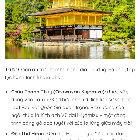
Trưa:
Đoàn ăn trưa tại nhà hàng địa phương. Sau đó, tiếp
tục hành trình khám phá:
Chùa Thanh Thuỷ (Otowasan Kiyomizu):
được xây
dựng vào năm 778 sở hữu nhiều di tích lịch sử và hàng
loạt Báu vật Quốc Gia quan trọng. Biểu tượng của
ngôi chùa là hình ảnh Vũ đài Kiyomizu – một công
trình bằng gỗ đẹp tuyệt vời của lơ lửng giữa mây trời
Đền thờ Hean:
Đền thờ Heian-jingu được xây dựng