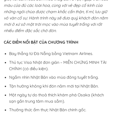
màu của đủ các loài hoa, cùng với vẻ đẹp cổ kính của
những ngôi chùa được chạm khắc cẩn thận, tỉ mỉ, lưu giữ
vô vàn cố sự. Hành trình này sẽ đưa quý khách đón năm
mới ở xứ sở mặt trời mọc vào mùa tuyết trắng với rất
nhiều điểm đặc sắc chờ đón.
CÁC ĐIỂM NỔI BẬT CỦA CHƯƠNG TRÌNH
Bay thẳng từ Đà Nẵng bằng Vietnam Airlines.
Thủ tục Visa Nhật đơn giản – MIỄN CHỨNG MINH TÀI
CHÍNH (có điều kiện).
Ngắm nhìn Nhật Bản vào mùa đông tuyết trắng.
Tận hưởng không khí đón năm mới tại Nhật Bản.
Một ngày tự do thoả thích khám phá Osaka (khách
sạn gần trung tâm mua sắm).
Thưởng thức ẩm thực Nhật Bản chính gốc.