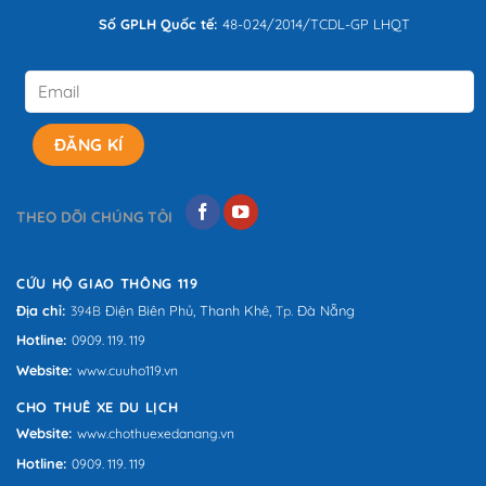
Số GPLH Quốc tế:
48-024/2014/TCDL-GP LHQT
THEO DÕI CHÚNG TÔI
CỨU HỘ GIAO THÔNG 119
Địa chỉ:
Điện Biên Phủ,
Thanh Khê,
Đà Nẵng
394B
Tp.
Hotline:
0909. 119. 119
Website:
www.cuuho119.vn
CHO THUÊ XE DU LỊCH
Website:
www.chothuexedanang.vn
Hotline:
0909. 119. 119