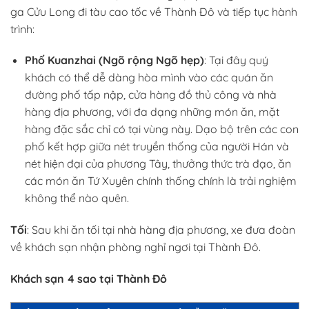
ga Cửu Long đi tàu cao tốc về Thành Đô và tiếp tục hành
trình:
Phố Kuanzhai (Ngõ rộng Ngõ hẹp)
:
Tại đây quý
khách có thể dễ dàng hòa mình vào các quán ăn
đường phố tấp nập, cửa hàng đồ thủ công và nhà
hàng địa phương, với đa dạng những món ăn, mặt
hàng đặc sắc chỉ có tại vùng này. Dạo bộ trên các con
phố kết hợp giữa nét truyền thống của người Hán và
nét hiện đại của phương Tây, thưởng thức trà đạo, ăn
các món ăn Tứ Xuyên chính thống chính là trải nghiệm
không thể nào quên.
Tối
: Sau khi ăn tối tại nhà hàng địa phương, xe đưa đoàn
về khách sạn nhận phòng nghỉ ngơi tại Thành Đô.
Khách sạn 4 sao tại Thành Đô