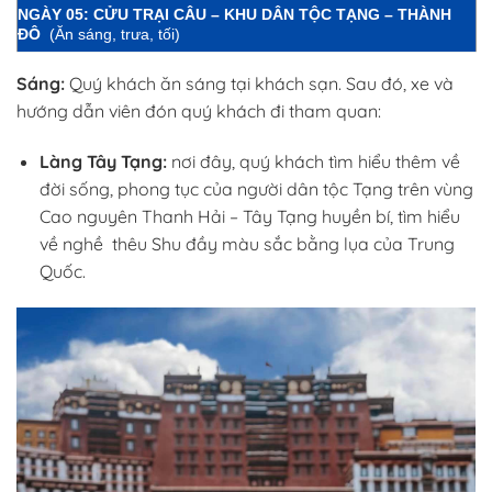
NGÀY 05: CỬU TRẠI CÂU – KHU DÂN TỘC TẠNG – THÀNH
ĐÔ
(Ăn sáng, trưa, tối)
Sáng:
Quý khách ăn sáng tại khách sạn. Sau đó, xe và
hướng dẫn viên đón quý khách đi tham quan:
Làng Tây Tạng:
nơi đây, quý khách tìm hiểu thêm về
đời sống, phong tục của người dân tộc Tạng trên vùng
Cao nguyên Thanh Hải – Tây Tạng huyền bí, tìm hiểu
về nghề thêu Shu đầy màu sắc bằng lụa của Trung
Quốc.