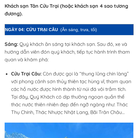
Khách sạn Tân Cửu Trại (hoặc khách sạn 4 sao tương
đương).
NGÀY 04: CỬU TRẠI CÂU
(Ăn sáng, trưa, tối)
Sáng:
Quý khách ăn sáng tại khách sạn. Sau đó, xe và
hướng dẫn viên đón quý khách, tiếp tục hành trình tham
quan và khám phá:
Cửu Trại Câu:
Còn được gọi là “thung lũng chín làng”
với phong cảnh sơn thủy thiên tạc hùng vĩ, tham quan
các hồ nước được hình thành từ núi đá vôi trầm tích.
Tại đây, Quý Khách có dịp thưởng ngoạn quần thể
thác nước thiên nhiên đẹp đến ngỡ ngàng như: Thác
Thụ Chính, Thác Nhược Nhật Lang, Bãi Trân Châu…