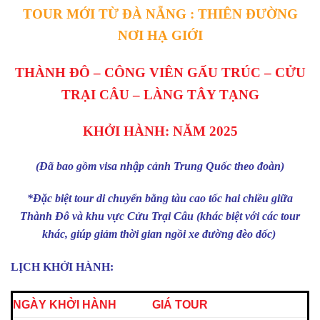
TOUR MỚI TỪ ĐÀ NẴNG : THIÊN ĐƯỜNG
NƠI HẠ GIỚI
THÀNH ĐÔ – CÔNG VIÊN GẤU TRÚC –
CỬU
TRẠI CÂU – LÀNG TÂY TẠNG
KHỞI HÀNH: NĂM 2025
(Đã bao gồm visa nhập cảnh Trung Quốc theo đoàn)
*Đặc biệt tour di chuyển bằng tàu cao tốc hai chiều giữa
Thành Đô và khu vực Cửu Trại Câu (khác biệt với các tour
khác, giúp giảm thời gian ngồi xe đường đèo dốc)
LỊCH KHỞI HÀNH:
NGÀY KHỞI HÀNH
GIÁ TOUR