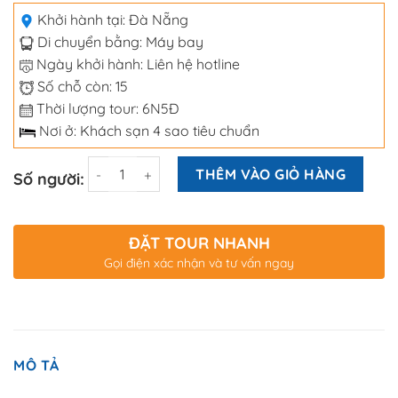
Khởi hành tại:
Đà Nẵng
Di chuyển bằng:
Máy bay
Ngày khởi hành: Liên hệ hotline
Số chỗ còn: 15
Thời lượng tour: 6N5Đ
Nơi ở: Khách sạn 4 sao tiêu chuẩn
Số lượng
THÊM VÀO GIỎ HÀNG
Số người:
ĐẶT TOUR NHANH
Gọi điện xác nhận và tư vấn ngay
MÔ TẢ