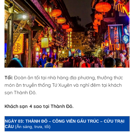
Tối:
Đoàn ăn tối tại nhà hàng địa phương, thưởng thức
món ăn truyền thống Tứ Xuyên và nghỉ đêm tại khách
sạn Thành Đô.
Khách sạn 4 sao tại Thành Đô.
NGÀY 03: THÀNH ĐÔ – CÔNG VIÊN GẤU TRÚC – CỬU TRẠI
CÂU
(Ăn sáng, trưa, tối)