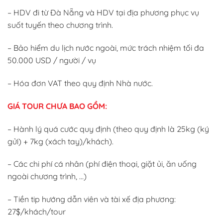
– HDV đi từ Đà Nẵng và HDV tại địa phương phục vụ
suốt tuyến theo chương trình.
– Bảo hiểm du lịch nước ngoài, mức trách nhiệm tối đa
50.000 USD / người / vụ
– Hóa đơn VAT theo quy định Nhà nước.
GIÁ TOUR CHƯA BAO GỒM
:
– Hành lý quá cước quy định (theo quy định là 25kg (ký
gửi) + 7kg (xách tay)/khách).
– Các chi phí cá nhân (phí điện thoại, giặt ủi, ăn uống
ngoài chương trình, …)
– Tiền tip hướng dẫn viên và tài xế địa phương:
27$/khách/tour