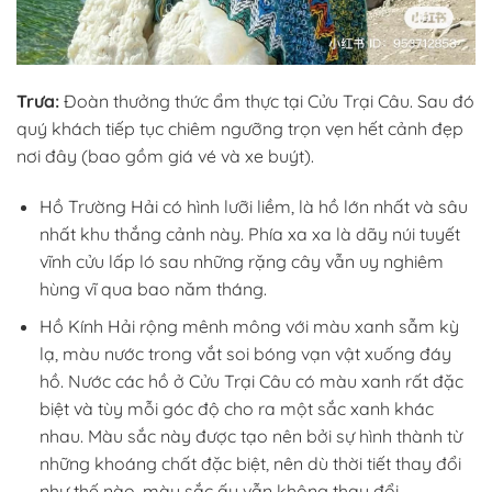
Trưa:
Đoàn thưởng thức ẩm thực tại Cửu Trại Câu. Sau đó
quý khách tiếp tục chiêm ngưỡng trọn vẹn hết cảnh đẹp
nơi đây (bao gồm giá vé và xe buýt).
Hồ Trường Hải có hình lưỡi liềm, là hồ lớn nhất và sâu
nhất khu thắng cảnh này. Phía xa xa là dãy núi tuyết
vĩnh cửu lấp ló sau những rặng cây vẫn uy nghiêm
hùng vĩ qua bao năm tháng.
Hồ Kính Hải rộng mênh mông với màu xanh sẫm kỳ
lạ, màu nước trong vắt soi bóng vạn vật xuống đáy
hồ. Nước các hồ ở Cửu Trại Câu có màu xanh rất đặc
biệt và tùy mỗi góc độ cho ra một sắc xanh khác
nhau. Màu sắc này được tạo nên bởi sự hình thành từ
những khoáng chất đặc biệt, nên dù thời tiết thay đổi
như thế nào, màu sắc ấy vẫn không thay đổi.