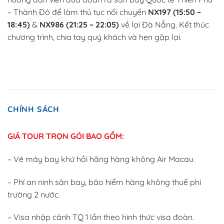
– Thành Đô để làm thủ tục nối chuyến
NX197 (15:50 –
18:45)
&
NX986 (21:25 – 22:05)
về lại Đà Nẵng. Kết thúc
chương trình, chia tay quý khách và hẹn gặp lại.
CHÍNH SÁCH
GIÁ TOUR TRỌN GÓI BAO GỒM
:
– Vé máy bay khứ hồi hãng hàng không Air Macau.
– Phí an ninh sân bay, bảo hiểm hàng không thuế phi
trường 2 nước.
– Visa nhập cảnh TQ 1 lần theo hình thức visa đoàn.