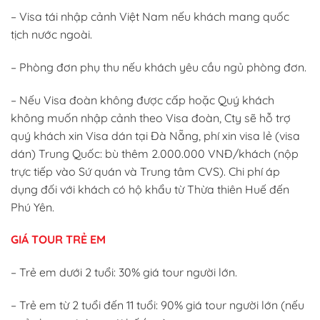
– Visa tái nhập cảnh Việt Nam nếu khách mang quốc
tịch nước ngoài.
– Phòng đơn phụ thu nếu khách yêu cầu ngủ phòng đơn.
– Nếu Visa đoàn không được cấp hoặc Quý khách
không muốn nhập cảnh theo Visa đoàn, Cty sẽ hỗ trợ
quý khách xin Visa dán tại Đà Nẵng, phí xin visa lẻ (visa
dán) Trung Quốc: bù thêm 2.000.000 VNĐ/khách (nộp
trực tiếp vào Sứ quán và Trung tâm CVS). Chi phí áp
dụng đối với khách có hộ khẩu từ Thừa thiên Huế đến
Phú Yên.
GIÁ TOUR TRẺ EM
– Trẻ em dưới 2 tuổi: 30% giá tour người lớn.
– Trẻ em từ 2 tuổi đến 11 tuổi: 90% giá tour người lớn (nếu