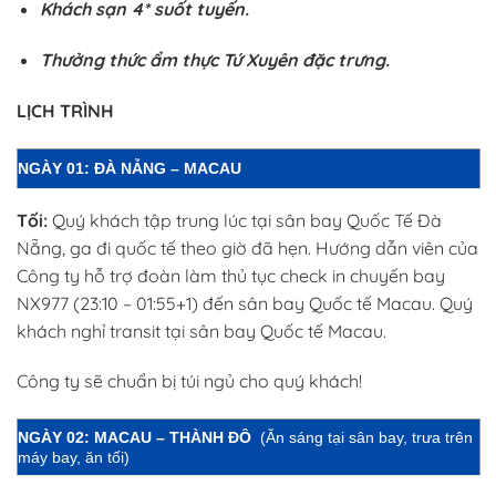
Khách sạn 4* suốt tuyến.
Thưởng thức ẩm thực Tứ Xuyên đặc trưng.
LỊCH TRÌNH
NGÀY 01: ĐÀ NẴNG – MACAU
Tối:
Quý khách tập trung lúc tại sân bay Quốc Tế Đà
Nẵng, ga đi quốc tế theo giờ đã hẹn. Hướng dẫn viên của
Công ty hỗ trợ đoàn làm thủ tục check in chuyến bay
NX977 (23:10 – 01:55+1) đến sân bay Quốc tế Macau. Quý
khách nghỉ transit tại sân bay Quốc tế Macau.
Công ty sẽ chuẩn bị túi ngủ cho quý khách!
NGÀY 02: MACAU – THÀNH ĐÔ
(Ăn sáng tại sân bay, trưa trên
máy bay, ăn tối)