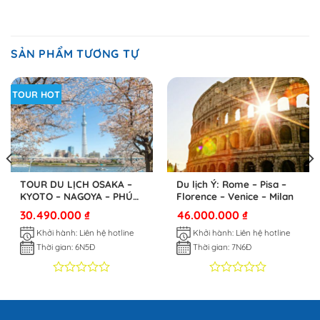
SẢN PHẨM TƯƠNG TỰ
TOUR HOT
TOUR DU LỊCH OSAKA –
Du lịch Ý: Rome – Pisa –
KYOTO – NAGOYA – PHÚ
Florence – Venice – Milan
SĨ – TOKYO
30.490.000
₫
46.000.000
₫
Khởi hành: Liên hệ hotline
Khởi hành: Liên hệ hotline
Thời gian: 6N5Đ
Thời gian: 7N6Đ
0
0
0
0
trên
trên
5
5
dựa
dựa