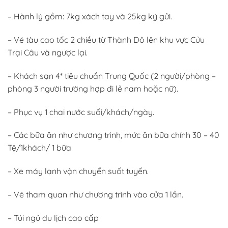
– Hành lý gồm: 7kg xách tay và 25kg ký gửi.
– Vé tàu cao tốc 2 chiều từ Thành Đô lên khu vực Cửu
Trại Câu và ngược lại.
– Khách sạn 4* tiêu chuẩn Trung Quốc (2 người/phòng –
phòng 3 người trường hợp đi lẻ nam hoặc nữ).
– Phục vụ 1 chai nước suối/khách/ngày.
– Các bữa ăn như chương trình, mức ăn bữa chính 30 – 40
Tệ/1khách/ 1 bữa
– Xe máy lạnh vận chuyển suốt tuyến.
– Vé tham quan như chương trình vào cửa 1 lần.
– Túi ngủ du lịch cao cấp