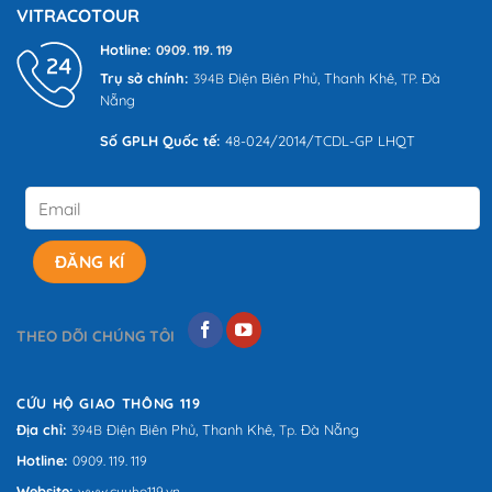
VITRACOTOUR
trên
trên
đánh
đánh
Hotline:
giá
giá
0909. 119. 119
Trụ sở chính:
Điện Biên Phủ,
Thanh Khê,
Đà
394B
TP.
Nẵng
Số GPLH Quốc tế:
48-024/2014/TCDL-GP LHQT
THEO DÕI CHÚNG TÔI
CỨU HỘ GIAO THÔNG 119
Địa chỉ:
Điện Biên Phủ,
Thanh Khê,
Đà Nẵng
394B
Tp.
Hotline:
0909. 119. 119
Website:
www.cuuho119.vn