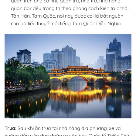
quán trên phố cổ như quán trà, nhà trọ, nhà hàng,
quán bar đều trang trí theo phong cách kiến trúc thời
Tần Hán, Tam Quốc, nơi này được coi là bắt nguồn
cho bộ tiểu thuyết nổi tiếng Tam Quốc Diễn Nghĩa.
Trưa:
Sau khi ăn trưa tại nhà hàng địa phương, xe và
hướng dẫn viên đưa đoàn ra sân bay Quốc tế Thiên Phủ