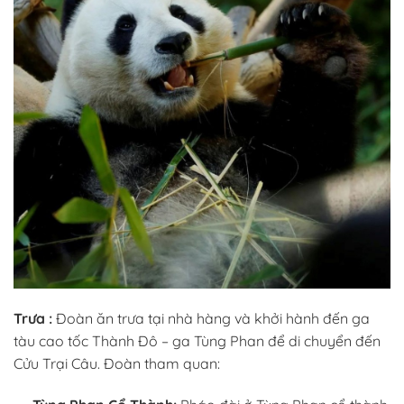
Trưa :
Đoàn ăn trưa tại nhà hàng và khởi hành đến
ga
tàu cao tốc Thành Đô – ga Tùng
Phan để di chuyển đến
Cửu Trại Câu. Đoàn tham quan: