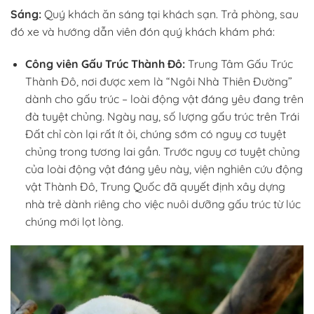
Sáng:
Quý khách ăn sáng tại khách sạn. Trả phòng, sau
đó
xe và hướng dẫn viên đón quý khách
khám phá:
Công viên Gấu Trúc Thành Đô:
Trung Tâm Gấu Trúc
Thành Đô, nơi được xem là “Ngôi Nhà Thiên Đường”
dành cho gấu trúc – loài động vật đáng yêu đang trên
đà tuyệt chủng. Ngày nay, số lượng gấu trúc trên Trái
Đất chỉ còn lại rất ít ỏi, chúng sớm có nguy cơ tuyệt
chủng trong tương lai gần. Trước nguy cơ tuyệt chủng
của loài động vật đáng yêu này, viện nghiên cứu động
vật Thành Đô, Trung Quốc đã quyết định xây dựng
nhà trẻ dành riêng cho việc nuôi dưỡng gấu trúc từ lúc
chúng mới lọt lòng.