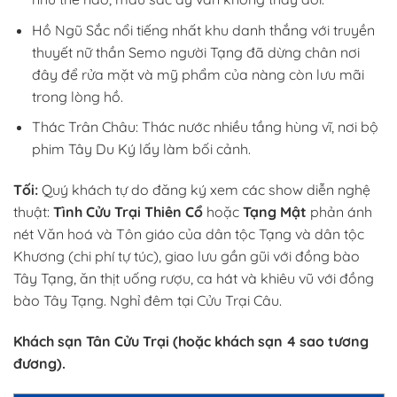
Hồ Ngũ Sắc nổi tiếng nhất khu danh thắng với truyền
thuyết nữ thần Semo người Tạng đã dừng chân nơi
đây để rửa mặt và mỹ phẩm của nàng còn lưu mãi
trong lòng hồ.
Thác Trân Châu: Thác nước nhiều tầng hùng vĩ, nơi bộ
phim Tây Du Ký lấy làm bối cảnh.
Tối:
Quý khách tự do đăng ký xem các show diễn nghệ
thuật:
Tình Cửu Trại Thiên Cổ
hoặc
Tạng Mật
phản ánh
nét Văn hoá và Tôn giáo của dân tộc Tạng và dân tộc
Khương (chi phí tự túc), giao lưu gần gũi với đồng bào
Tây Tạng, ăn thịt uống rượu, ca hát và khiêu vũ với đồng
bào Tây Tạng. Nghỉ đêm tại Cửu Trại Câu.
Khách sạn Tân Cửu Trại (hoặc khách sạn 4 sao tương
đương).