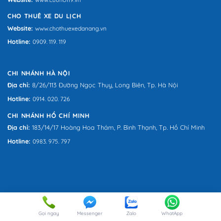
CHO THUÊ XE DU LỊCH
Website:
www.chothuexedanang.vn
Hotline:
0909. 119. 119
CHI NHÁNH HÀ NỘI
Địa chỉ:
8/26/113 Đường Ngọc Thụy, Long Biên, Tp. Hà Nội
Hotline:
0914. 020. 726
CHI NHÁNH HỒ CHÍ MINH
Địa chỉ:
183/14/17 Hoàng Hoa Thám, P. Bình Thạnh, Tp. Hồ Chí Minh
Hotline:
0983. 975. 797
Gọi ngay
Messenger
Zalo
WhatApp