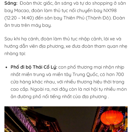
Sáng:
Đoàn thức giấc, ăn sáng và tự do shopping ở sân
bay Macao, đoàn làm thủ tục nối chuyến bay NX198
(12:20 – 14:40) đến sân bay Thiên Phủ (Thành Đô). Đoàn
ăn trưa trên máy bay.
Sau khi hạ cánh, đoàn làm thủ tục nhập cảnh, lái xe và
hướng dẫn viên địa phương, xe đưa đoàn tham quan nhẹ
nhàng tại:
Phố đi bộ Thái Cổ Lý:
con phố thương mại nhộn nhịp
nhất miền trung và miền tây Trung Quốc, có hơn 700
cửa hàng khác nhau, với nhiều thương hiệu thời trang
cao cấp. Ngoài ra, nơi đây còn là nơi hội tụ nhiều món
ăn đường phố nổi tiếng nhất của địa phương .