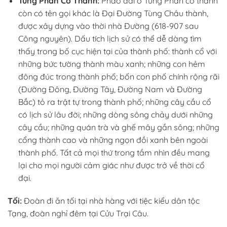
Tùng Phan Cổ Thành:
Pháo đài ở Tùng Phan cổ thành
còn có tên gọi khác là Đại Đường Tùng Châu thành,
được xây dựng vào thời nhà Đường (618-907 sau
Công nguyên). Dấu tích lịch sử có thể dễ dàng tìm
thấy trong bố cục hiện tại của thành phố: thành cổ với
những bức tường thành màu xanh; những con hẻm
đông đúc trong thành phố; bốn con phố chính rộng rãi
(Đường Đông, Đường Tây, Đường Nam và Đường
Bắc) tỏ ra trật tự trong thành phố; những cây cầu cổ
có lịch sử lâu đời; những dòng sông chảy dưới những
cây cầu; những quán trà và ghế mây gần sông; những
cổng thành cao và những ngọn đồi xanh bên ngoài
thành phố. Tất cả mọi thứ trong tầm nhìn đều mang
lại cho mọi người cảm giác như được trở về thời cổ
đại.
Tối:
Đoàn đi ăn tối tại nhà hàng với tiệc kiểu dân tộc
Tạng, đoàn nghỉ đêm tại Cửu Trại Câu.