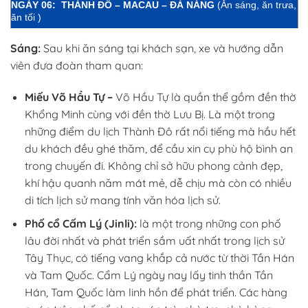
NGÀY 06: THÀNH ĐÔ – MACAU – ĐÀ NẴNG
(Ăn sáng, ăn trưa,
ăn tối
)
Sáng:
Sau khi ăn sáng tại khách sạn, xe và hướng dẫn
viên đưa đoàn tham quan:
Miếu Võ Hầu Tự –
Võ Hầu Tự là quần thể gồm đền thờ
Khổng Minh cùng với đền thờ Lưu Bị. Là một trong
những điểm du lịch Thành Đô rất nổi tiếng mà hầu hết
du khách đều ghé thăm, để cầu xin cụ phù hộ bình an
trong chuyến đi. Không chỉ sở hữu phong cảnh đẹp,
khí hậu quanh năm mát mẻ, dễ chịu mà còn có nhiều
di tích lịch sử mang tính văn hóa lịch sử.
Phố cổ Cấm Lý (Jinli):
là một trong những con phố
lâu đời nhất và phát triển sầm uất nhất trong lịch sử
Tây Thục, có tiếng vang khắp cả nước từ thời Tần Hán
và Tam Quốc. Cẩm Lý ngày nay lấy tinh thần Tần
Hán, Tam Quốc làm linh hồn để phát triển. Các hàng