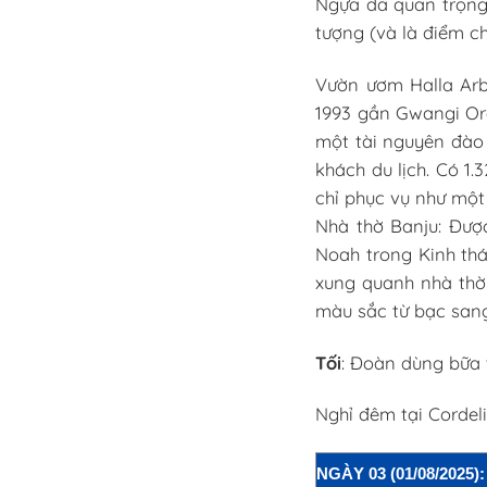
Ngựa đã quan trọng 
tượng (và là điểm ch
Vườn ươm Halla Arb
1993 gần Gwangi Ore
một tài nguyên đào 
khách du lịch. Có 1
chỉ phục vụ như một
Nhà thờ Banju: Được
Noah trong Kinh thánh
xung quanh nhà thờ 
màu sắc từ bạc sang 
Tối
: Đoàn dùng bữa 
Nghỉ đêm tại Cordel
NGÀY 03 (01/08/2025