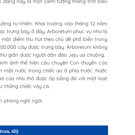
i đăng này là một cảnh tượng mang tính biểu
ường tự nhiên. Khai trương vào tháng 12 năm
ược trưng bày ở đây. Arboretum phục vụ như là
à một điểm thu hút theo chủ đề phổ biến trong
 100.000 cây được trưng bày. Arboretum không
 thư giãn được người dân đảo Jeju ưa chuộng.
ình ảnh thể hiện câu chuyện Con thuyền của
ên mặt nước trong chiếc ao ở phía trước. Nước
hà của nhà thờ được ốp bằng đá với một loạt
ư những chiếc vảy cá.
n phòng nghỉ ngơi.
ưa, tối)