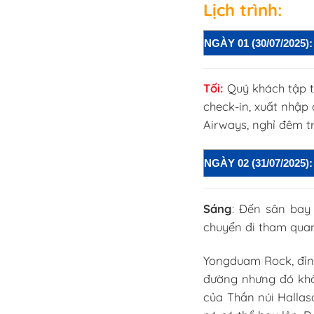
Lịch trình:
NGÀY 01 (30/07/202
Tối:
Quý khách tập t
check-in, xuất nhập
Airways,
nghỉ đêm t
NGÀY 02 (31/07/2025
Sáng
: Đến sân bay
chuyển đi tham qua
Yongduam Rock, đỉnh
đường nhưng đó khôn
của Thần núi Hallas