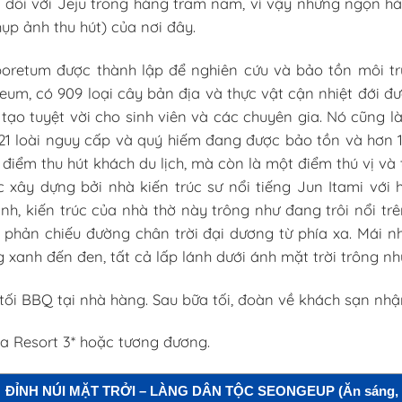
đối với Jeju trong hàng trăm năm, vì vậy những ngọn hả
ụp ảnh thu hút) của nơi đây.
oretum được thành lập để nghiên cứu và bảo tồn môi tr
um, có 909 loại cây bản địa và thực vật cận nhiệt đới đ
tạo tuyệt vời cho sinh viên và các chuyên gia. Nó cũng l
.321 loài nguy cấp và quý hiếm đang được bảo tồn và hơn
 điểm thu hút khách du lịch, mà còn là một điểm thú vị và
 xây dựng bởi nhà kiến trúc sư nổi tiếng Jun Itami với h
, kiến trúc của nhà thờ này trông như đang trôi nổi tr
phản chiếu đường chân trời đại dương từ phía xa. Mái n
xanh đến đen, tất cả lấp lánh dưới ánh mặt trời trông nh
tối BBQ tại nhà hàng. Sau bữa tối, đoàn về khách sạn nhậ
ia Resort 3* hoặc tương đương.
): ĐỈNH NÚI MẶT TRỞI – LÀNG DÂN TỘC SEONGEUP (Ăn sáng, tr