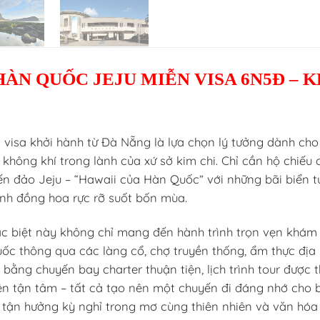
ÀN QUỐC JEJU MIỄN VISA 6N5Đ – 
visa khởi hành từ Đà Nẵng là lựa chọn lý tưởng dành cho 
không khí trong lành của xứ sở kim chi. Chỉ cần hộ chiếu
n đảo Jeju – “Hawaii của Hàn Quốc” với những bãi biển tu
nh đồng hoa rực rỡ suốt bốn mùa.
ặc biệt này không chỉ mang đến hành trình trọn vẹn khám 
c thông qua các làng cổ, chợ truyền thống, ẩm thực địa
 bằng chuyến bay charter thuận tiện, lịch trình tour được t
ên tận tâm – tất cả tạo nên một chuyến đi đáng nhớ cho 
 tận hưởng kỳ nghỉ trong mơ cùng thiên nhiên và văn hó