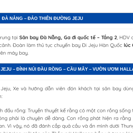
5): ĐÀ NẴNG – ĐẢO THIÊN ĐƯỜNG JEJU
rung tại
Sân bay Đà Nẵng, Ga đi quốc tế – Tầng 2
, HDV 
 cảnh. Đoàn làm thủ tục chuyến bay
Đi Jeju Hàn Quốc
lúc
rên máy bay.
): JEJU – ĐỈNH NÚI ĐẦU RỒNG – CẦU MÂY – VƯỜN ƯƠM HALLA (Ă
 Jeju, Xe và hướng dẫn viên đón khách tại sân bay dùn
n:
 đầu rồng: Truyền thuyết kể rằng có một con rồng sống 
g phải là chuyện dễ dàng. Con rồng phát hiện ra rằng n
an. Vì vậy, nó đã đánh cắp quả cầu và ẩn mình dưới Thun