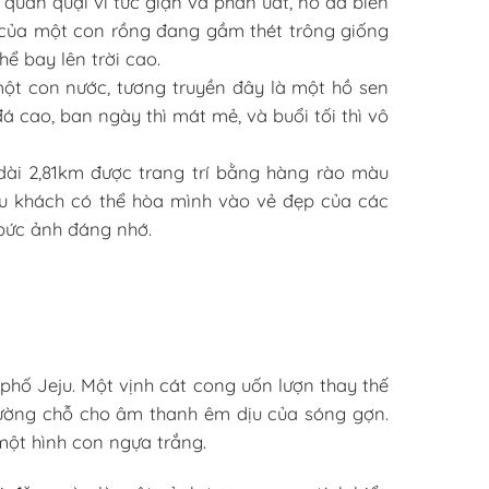
 quằn quại vì tức giận và phẫn uất, nó đã biến
 của một con rồng đang gầm thét trông giống
hể bay lên trời cao.
t con nước, tương truyền đây là một hồ sen
 cao, ban ngày thì mát mẻ, và buổi tối thì vô
ài 2,81km được trang trí bằng hàng rào màu
u khách có thể hòa mình vào vẻ đẹp của các
bức ảnh đáng nhớ.
phố Jeju. Một vịnh cát cong uốn lượn thay thế
ường chỗ cho âm thanh êm dịu của sóng gợn.
một hình con ngựa trắng.