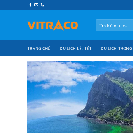
Skip
to
content
Tìm
kiếm:
TRANG CHỦ
DU LỊCH LỄ, TẾT
DU LỊCH TRONG