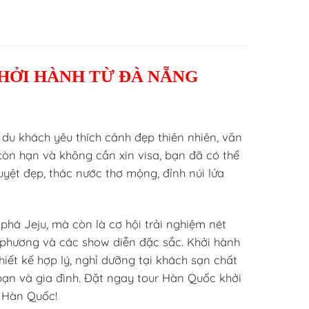
KHỞI HÀNH TỪ ĐÀ NẴNG
du khách yêu thích cảnh đẹp thiên nhiên, văn
 còn hạn và không cần xin visa, bạn đã có thể
yệt đẹp, thác nước thơ mộng, đỉnh núi lửa
phá Jeju, mà còn là cơ hội trải nghiệm nét
 phương và các show diễn đặc sắc. Khởi hành
hiết kế hợp lý, nghỉ dưỡng tại khách sạn chất
bạn và gia đình. Đặt ngay tour Hàn Quốc khởi
a Hàn Quốc!