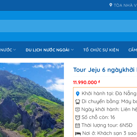
TÒA NHÀ V
 NƯỚC
DU LỊCH NƯỚC NGOÀI
TỔ CHỨC SỰ KIỆN
CẨM
Tour Jeju 6 ngàykhởi
11.990.000
₫
Khởi hành tại:
Đà Nẵng
Di chuyển bằng:
Máy b
Ngày khởi hành: Liên hệ
Số chỗ còn: 16
Thời lượng tour: 6N5Đ
Nơi ở: Khách sạn 3 sao