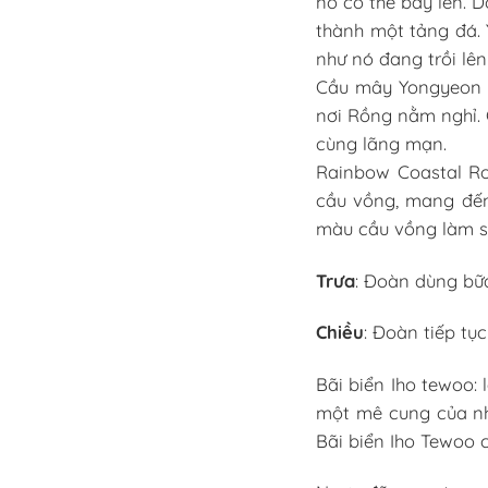
nó có thể bay lên. D
thành một tảng đá.
như nó đang trồi lên
Cầu mây Yongyeon (
nơi Rồng nằm nghỉ. 
cùng lãng mạn.
Rainbow Coastal Ro
cầu vồng, mang đến
màu cầu vồng làm s
Trưa
: Đoàn dùng bữ
Chiều
: Đoàn tiếp tụ
Bãi biển Iho tewoo:
một mê cung của nh
Bãi biển Iho Tewoo 