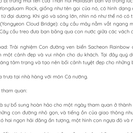
o bị trúng mũi tên của Thần núi Hallasan bắn và trong lúc
 Yongduam Rock, giống như tên gọi của nó, có hình dạng
 từ đại dương. Khi gió và sóng lớn, nhìn nó như thể nó có t
Yongyeon Cloud Bridge): cây cầu mây nằm vắt ngang mộ
Cây cầu treo đưa bạn băng qua con nước giữa các vách đá
ad: Trải nghiệm Con đường ven biển Sacheon Rainbow d
 một cảnh đẹp và vui nhộn cho du khách. Tại đây quý d
áng tâm trạng và tạo nên bối cảnh tuyệt đẹp cho những 
a trưa tại nhà hàng với món Cá nướng.
c tham quan:
 là sự bổ sung hoàn hảo cho một ngày tham quan ở thành 
ững con đường nhỏ gọn, và tiếng ồn của giao thông nh
có hai ngọn hải đăng ấn tượng, một hình con ngựa đỏ và 