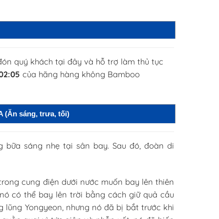
đón quý khách tại đây và hỗ trợ làm thủ tục
 02:05
của hãng hàng không Bamboo
n sáng, trưa, tối)
g bữa sáng nhẹ tại sân bay. Sau đó, đoàn di
trong cung điện dưới nước muốn bay lên thiên
ó có thể bay lên trời bằng cách giữ quả cầu
g lũng Yongyeon, nhưng nó đã bị bắt trước khi