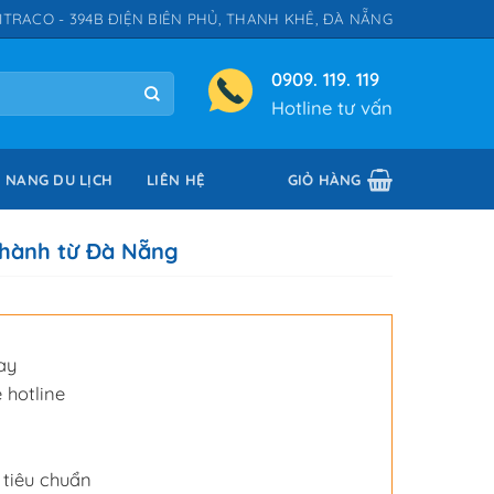
ITRACO - 394B ĐIỆN BIÊN PHỦ, THANH KHÊ, ĐÀ NẴNG
0909. 119. 119
Hotline tư vấn
 NANG DU LỊCH
LIÊN HỆ
GIỎ HÀNG
 hành từ Đà Nẵng
ay
 hotline
 tiêu chuẩn