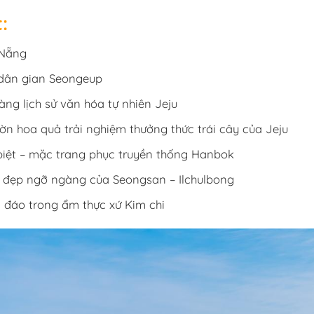
:
 Nẵng
dân gian Seongeup
ng lịch sử văn hóa tự nhiên Jeju
n hoa quả trải nghiệm thưởng thức trái cây của Jeju
biệt – mặc trang phục truyền thống Hanbok
 đẹp ngỡ ngàng của Seongsan – Ilchulbong
 đáo trong ẩm thực xứ Kim chi