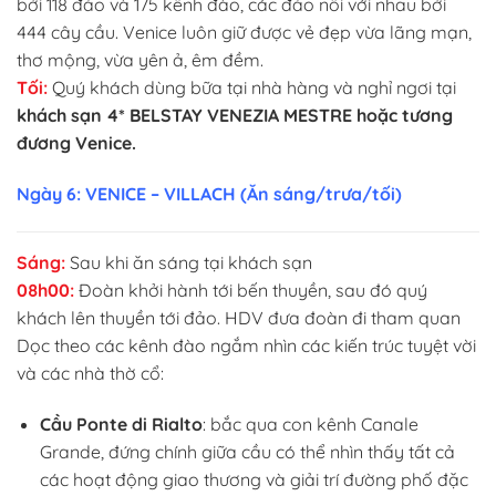
bởi 118 đảo và 175 kênh đào, các đảo nối với nhau bởi
444 cây cầu. Venice luôn giữ được vẻ đẹp vừa lãng mạn,
thơ mộng, vừa yên ả, êm đềm.
Tối:
Quý khách dùng bữa tại nhà hàng và nghỉ ngơi tại
khách sạn 4* BELSTAY VENEZIA MESTRE hoặc tương
đương Venice.
Ngày 6: VENICE – VILLACH (Ăn sáng/trưa/tối)
Sáng:
Sau khi ăn sáng tại khách sạn
08h00:
Đoàn khởi hành tới bến thuyền, sau đó quý
khách lên thuyền tới đảo. HDV đưa đoàn đi tham quan
Dọc theo các kênh đào ngắm nhìn các kiến trúc tuyệt vời
và các nhà thờ cổ:
Cầu Ponte di Rialto
: bắc qua con kênh Canale
Grande, đứng chính giữa cầu có thể nhìn thấy tất cả
các hoạt động giao thương và giải trí đường phố đặc