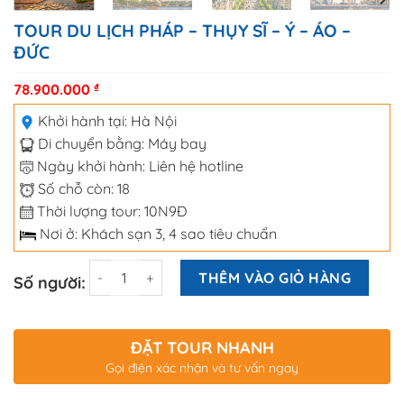
TOUR DU LỊCH PHÁP – THỤY SĨ – Ý – ÁO –
ĐỨC
78.900.000
₫
Khởi hành tại:
Hà Nội
Di chuyển bằng:
Máy bay
Ngày khởi hành: Liên hệ hotline
Số chỗ còn: 18
Thời lượng tour: 10N9Đ
Nơi ở: Khách sạn 3, 4 sao tiêu chuẩn
Số lượng
THÊM VÀO GIỎ HÀNG
Số người:
ĐẶT TOUR NHANH
Gọi điện xác nhận và tư vấn ngay