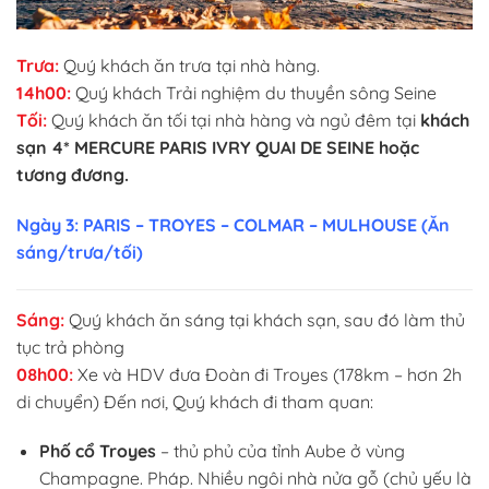
Trưa:
Quý khách ăn trưa tại nhà hàng.
14h00:
Quý khách Trải nghiệm du thuyền sông Seine
Tối:
Quý khách ăn tối tại nhà hàng và ngủ đêm tại
khách
sạn 4* MERCURE PARIS IVRY QUAI DE SEINE hoặc
tương đương.
Ngày 3: PARIS – TROYES – COLMAR – MULHOUSE (Ăn
sáng/trưa/tối)
Sáng:
Quý khách ăn sáng tại khách sạn, sau đó làm thủ
tục trả phòng
08h00:
Xe và HDV đưa Đoàn đi Troyes (178km – hơn 2h
di chuyển) Đến nơi, Quý khách đi tham quan:
Phố cổ Troyes
– thủ phủ của tỉnh Aube ở vùng
Champagne. Pháp. Nhiều ngôi nhà nửa gỗ (chủ yếu là