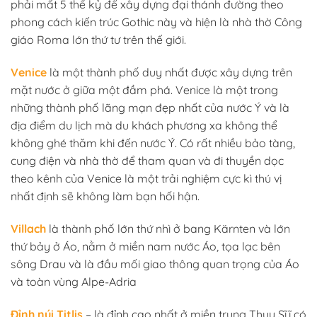
phải mất 5 thế kỷ để xây dựng đại thánh đường theo
phong cách kiến trúc Gothic này và hiện là nhà thờ Công
giáo Roma lớn thứ tư trên thế giới.
Venice
là một thành phố duy nhất được xây dựng trên
mặt nước ở giữa một đầm phá. Venice là một trong
những thành phố lãng mạn đẹp nhất của nước Ý và là
địa điểm du lịch mà du khách phương xa không thể
không ghé thăm khi đến nước Ý. Có rất nhiều bảo tàng,
cung điện và nhà thờ để tham quan và đi thuyền dọc
theo kênh của Venice là một trải nghiệm cực kì thú vị
nhất định sẽ không làm bạn hối hận.
Villach
là thành phố lớn thứ nhì ở bang Kärnten và lớn
thứ bảy ở Áo, nằm ở miền nam nước Áo, tọa lạc bên
sông Drau và là đầu mối giao thông quan trọng của Áo
và toàn vùng Alpe-Adria
Đỉnh núi Titlis
– là đỉnh cao nhất ở miền trung Thụy Sĩ,ĩ có