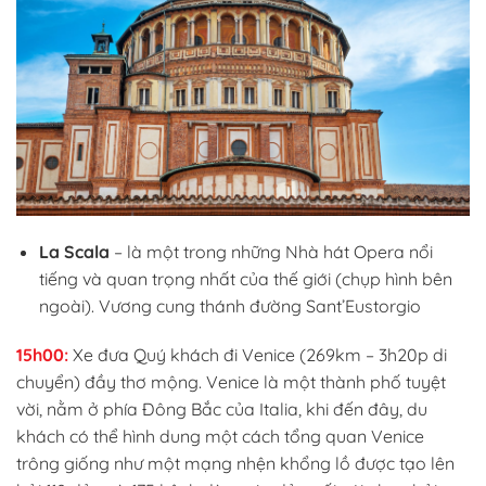
La Scala
– là một trong những Nhà hát Opera nổi
tiếng và quan trọng nhất của thế giới (chụp hình bên
ngoài). Vương cung thánh đường Sant’Eustorgio
15h00:
Xe đưa Quý khách đi Venice (269km – 3h20p di
chuyển) đầy thơ mộng. Venice là một thành phố tuyệt
vời, nằm ở phía Đông Bắc của Italia, khi đến đây, du
khách có thể hình dung một cách tổng quan Venice
trông giống như một mạng nhện khổng lồ được tạo lên