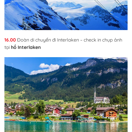
16.00
Đoàn di chuyển đi Interlaken – check in chụp ảnh
tại
hồ Interlaken