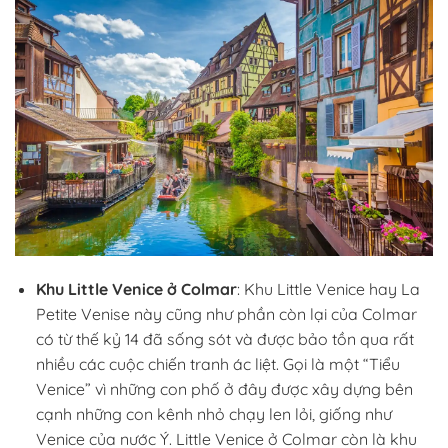
Khu Little Venice ở Colmar
: Khu Little Venice hay La
Petite Venise này cũng như phần còn lại của Colmar
có từ thế kỷ 14 đã sống sót và được bảo tồn qua rất
nhiều các cuộc chiến tranh ác liệt. Gọi là một “Tiểu
Venice” vì những con phố ở đây được xây dựng bên
cạnh những con kênh nhỏ chạy len lỏi, giống như
Venice của nước Ý. Little Venice ở Colmar còn là khu