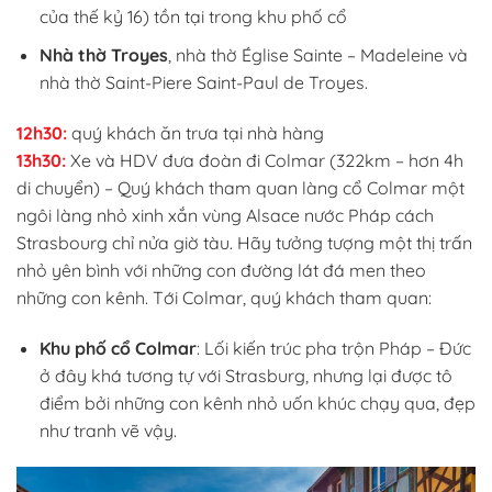
của thế kỷ 16) tồn tại trong khu phố cổ
Nhà thờ Troyes
, nhà thờ Église Sainte – Madeleine và
nhà thờ Saint-Piere Saint-Paul de Troyes.
12h30:
quý khách ăn trưa tại nhà hàng
13h30:
Xe và HDV đưa đoàn đi Colmar (322km – hơn 4h
di chuyển) – Quý khách tham quan làng cổ Colmar một
ngôi làng nhỏ xinh xắn vùng Alsace nước Pháp cách
Strasbourg chỉ nửa giờ tàu. Hãy tưởng tượng một thị trấn
nhỏ yên bình với những con đường lát đá men theo
những con kênh. Tới Colmar, quý khách tham quan:
Khu phố cổ Colmar
: Lối kiến trúc pha trộn Pháp – Đức
ở đây khá tương tự với Strasburg, nhưng lại được tô
điểm bởi những con kênh nhỏ uốn khúc chạy qua, đẹp
như tranh vẽ vậy.