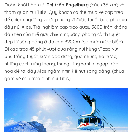
Đoàn khởi hành tới
Thị trấn Engelberg
(cách 36 km) và
tham quan núi Titlis. Quý khách có thể mua vé cáp treo
để chiêm ngưỡng vẻ đẹp hùng vĩ được tuyết bao phủ của
dãy núi Alps. Trải nghiệm cáp treo quay 3600 trên không
đầu tiên của thế giới, chiêm ngưỡng phong cảnh tuyệt
đẹp từ sông băng ở độ cao 3200m (so mực nước biển).
Đi cáp treo 45 phút vượt qua rặng núi hùng vĩ cao vút
phủ trắng tuyết, sườn dốc đứng, qua những hồ nước,
những cánh rừng thông, thung lũng xanh rì ngập tràn
hoa để tới dãy Alps ngắm nhìn kẽ nứt sông băng. (chưa
gồm vé cáp treo đỉnh núi Titlis)