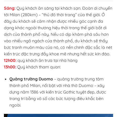
Sáng:
Quý khách ăn sáng tại khách sạn. Đoàn di chuyển
tới Milan (280km) – “thủ đô thời trang” của thế giới. Ở
đây du khách sẽ cảm nhận được nhiều góc cạnh đa
dạng khác ngoài thương hiệu thời trang thế giới bất di
dịch của thành phố này. Nếu có dịp khám phá sâu hơn
vào nhiều ngõ ngách của thành phố, du khách sẽ thấy
bức tranh muôn màu của nó, có nền chính đặc sắc là nét
kiến trúc đặc trưng đầy khoe mẽ nhưng hết sức kín đáo.
12h00:
quý khách ăn trưa tại nhà hàng
13h00:
Quý khách tham quan:
Quảng trường Duomo
– quảng trường trung tâm
thành phố Milan, nổi bật với nhà thờ Duomo – xây
dựng năm 1386 với kiến trúc Gothic tuyệt đẹp, được
trang trí bằng vô số các bức tượng điêu khắc bên
ngoài.