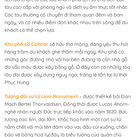
tàu cao cấp với phòng ngủ và dịch vụ ẩm thực tốt nhất.
Các tàu thường có chuyến đi tham quan đêm và ban
ngày, và có nhiều điểm đón khác nhau trên sông để du
khách có thể chọn lựa.
Khu phố cổ Colmar
sở hữu thơ mộng, đáng yêu thu hút
hàng trăm du khách ghé thăm mỗi ngày. Khu phố có
những góc đường nhỏ với hai bên đường là căn nhà gỗ
đa sắc màu được xây bằng gỗ. Ở đây còn có những tòa
lâu đài được xây dựng nguy nga, tráng lệ tồn tại từ thời
Phục Hưng.
Tượng đài sư tử Lion Monument
– được thiết kế bởi Đan
Mạch Bertel Thorvaldsen. Đồng thời được Lucas Ahorn-
nghệ nhân người Đức trực tiếp khắc vào năm 1820. Bức
tượng cao 6m, dài 10m, khắc họa hình một con sư tử
nằm chết với mũi tên đâm vào vai, đầu cúi xuống, chân
bảo vệ bông hoa ly(đây là biểu tượng của quân chủ