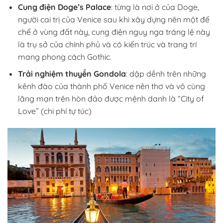
Cung điện Doge’s Palace
: từng là nơi ở của Doge,
người cai trị của Venice sau khi xây dựng nên một đế
chế ở vùng đất này, cung điện nguy nga tráng lệ này
là trụ sở của chính phủ và có kiến trúc và trang trí
mang phong cách Gothic.
Trải nghiệm thuyền Gondola
: dập dềnh trên những
kênh đào của thành phố Venice nên thơ và vô cùng
lãng mạn trên hòn đảo được mệnh danh là “City of
Love” (chi phí tự túc)