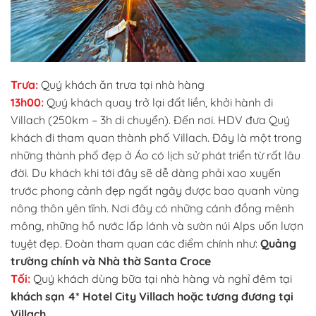
Trưa:
Quý khách ăn trưa tại nhà hàng
13h00:
Quý khách quay trở lại đất liền, khởi hành đi
Villach (250km – 3h di chuyển). Đến nơi. HDV đưa Quý
khách đi tham quan thành phố Villach. Đây là một trong
những thành phố đẹp ở Áo có lịch sử phát triển từ rất lâu
đời. Du khách khi tới đây sẽ dễ dàng phải xao xuyến
trước phong cảnh đẹp ngất ngây được bao quanh vùng
nông thôn yên tĩnh. Nơi đây có những cánh đồng mênh
mông, những hồ nước lấp lánh và sườn núi Alps uốn lượn
tuyệt đẹp. Đoàn tham quan các điểm chính như:
Quảng
trường chính và Nhà thờ Santa Croce
Tối:
Quý khách dùng bữa tại nhà hàng và nghỉ đêm tại
khách sạn 4* Hotel City Villach hoặc tương đương tại
Villach