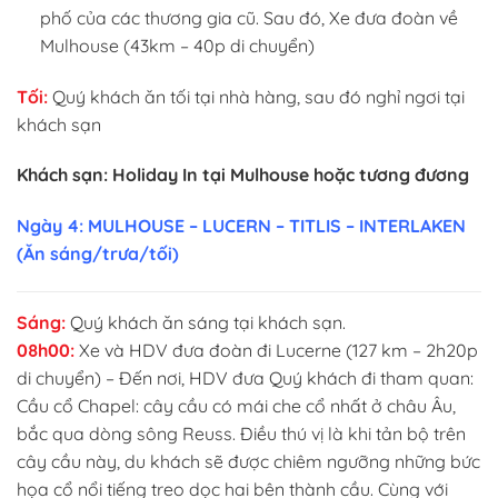
phố của các thương gia cũ. Sau đó, Xe đưa đoàn về
Mulhouse (43km – 40p di chuyển)
Tối:
Quý khách ăn tối tại nhà hàng, sau đó nghỉ ngơi tại
khách sạn
Khách sạn: Holiday In tại Mulhouse hoặc tương đương
Ngày 4: MULHOUSE – LUCERN – TITLIS – INTERLAKEN
(Ăn sáng/trưa/tối)
Sáng:
Quý khách ăn sáng tại khách sạn.
08h00:
Xe và HDV đưa đoàn đi Lucerne (127 km – 2h20p
di chuyển) – Đến nơi, HDV đưa Quý khách đi tham quan:
Cầu cổ Chapel: cây cầu có mái che cổ nhất ở châu Âu,
bắc qua dòng sông Reuss. Điều thú vị là khi tản bộ trên
cây cầu này, du khách sẽ được chiêm ngưỡng những bức
họa cổ nổi tiếng treo dọc hai bên thành cầu. Cùng với