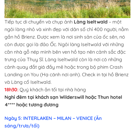
Tiếp tục di chuyển và chụp ảnh
Làng Iseltwald
– một
ngôi làng nhỏ và xinh đẹp với dân số chỉ 400 người, nằm
gần hồ Brienz. Được xem là nơi sinh sản của ốc sên, nó
còn được gọi là đảo Ốc. Ngôi làng Iseltwald với những
căn nhà gỗ nép mình bên ven hồ tạo nên cảnh sắc đặc
trưng của Thụy Sĩ. Làng Iseltwald còn là nơi có những
cảnh quay đắt giá đầy mê hoặc trong bộ phim Crash
Landing on You (Hạ cánh nơi anh). Check in tại hồ Brienz
và Làng cổ Iseltwald.
18h30:
Quý khách ăn tối tại nhà hàng
Nghỉ đêm tại khách sạn Wilderswill hoặc Thun hotel
4**** hoặc tương đương
Ngày 5: INTERLAKEN – MILAN – VENICE (Ăn
sáng/trưa/tối)