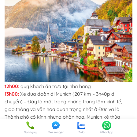
12h00:
quý khách ăn trưa tại nhà hàng
13h00:
Xe đưa đoàn đi Munich (207 km – 3h40p di
chuyển) – Đây là một trong những trung tâm kinh tế,
giao thông và văn hóa quan trọng nhất ở Đức và là
Thành phố cổ kính nhưng phồn hoa, Munich kế thừa
những di sản kiến trúc văn hóa lâu đời cả những công
trình kiến trúc cổ đại xen lẫn hiện đại. Đến nơi, Xe và HDV
Gọi ngay
Messenger
Zalo
WhatApp