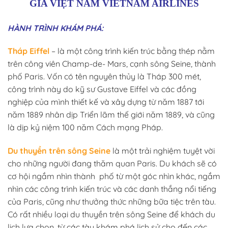
GIA VIỆT NAM VIETNAM AIRLINES
HÀNH TRÌNH KHÁM PHÁ:
Tháp Eiffel
– là một công trình kiến trúc bằng thép nằm
trên công viên Champ-de- Mars, cạnh sông Seine, thành
phố Paris. Vốn có tên nguyên thủy là Tháp 300 mét,
công trình này do kỹ sư Gustave Eiffel và các đồng
nghiệp của mình thiết kế và xây dựng từ năm 1887 tới
năm 1889 nhân dịp Triển lãm thế giới năm 1889, và cũng
là dịp kỷ niệm 100 năm Cách mạng Pháp.
Du thuyền trên sông Seine
là một trải nghiệm tuyệt vời
cho những người đang thăm quan Paris. Du khách sẽ có
cơ hội ngắm nhìn thành phố từ một góc nhìn khác, ngắm
nhìn các công trình kiến trúc và các danh thắng nổi tiếng
của Paris, cũng như thưởng thức những bữa tiệc trên tàu.
Có rất nhiều loại du thuyền trên sông Seine để khách du
lịch lựa chọn, từ các tàu khám phá lịch sử cho đến các