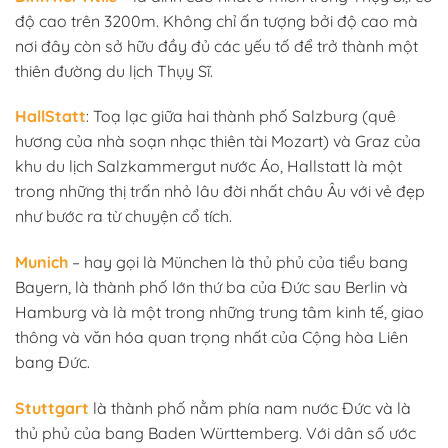
độ cao trên 3200m. Không chỉ ấn tượng bởi độ cao mà
nơi đây còn sở hữu đầy đủ các yếu tố để trở thành một
thiên đường du lịch Thụy Sĩ.
HallStatt
: Toạ lạc giữa hai thành phố Salzburg (quê
hương của nhà soạn nhạc thiên tài Mozart) và Graz của
khu du lịch Salzkammergut nước Áo, Hallstatt là một
trong những thị trấn nhỏ lâu đời nhất châu Âu với vẻ đẹp
như bước ra từ chuyện cổ tích.
Munich
– hay gọi là München là thủ phủ của tiểu bang
Bayern, là thành phố lớn thứ ba của Đức sau Berlin và
Hamburg và là một trong những trung tâm kinh tế, giao
thông và văn hóa quan trọng nhất của Cộng hòa Liên
bang Đức.
Stuttgart
là thành phố nằm phía nam nước Đức và là
thủ phủ của bang Baden Württemberg. Với dân số ước