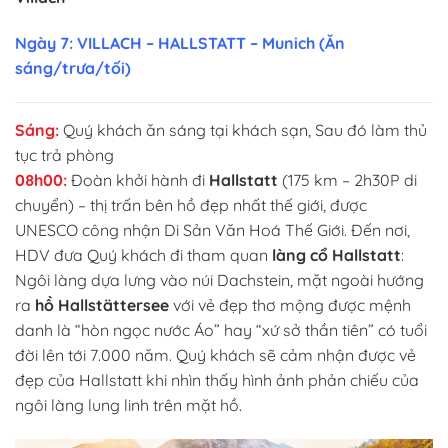
Ngày 7: VILLACH – HALLSTATT – Munich (Ăn
sáng/trưa/tối)
Sáng:
Quý khách ăn sáng tại khách sạn, Sau đó làm thủ
tục trả phòng
08h00:
Đoàn khởi hành đi
Hallstatt
(175 km – 2h30P di
chuyển) – thị trấn bên hồ đẹp nhất thế giới, được
UNESCO công nhận Di Sản Văn Hoá Thế Giới. Đến nơi,
HDV đưa Quý khách đi tham quan
làng cổ Hallstatt
:
Ngôi làng dựa lưng vào núi Dachstein, mặt ngoài hướng
ra
hồ Hallstättersee
với vẻ đẹp thơ mộng được mệnh
danh là “hòn ngọc nước Áo” hay “xứ sở thần tiên” có tuổi
đời lên tới 7.000 năm. Quý khách sẽ cảm nhận được vẻ
đẹp của Hallstatt khi nhìn thấy hình ảnh phản chiếu của
ngôi làng lung linh trên mặt hồ.