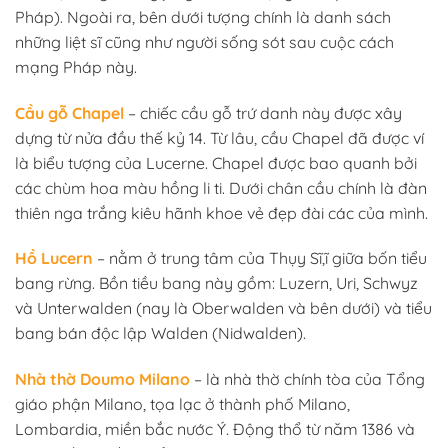
Pháp). Ngoài ra, bên dưới tượng chính là danh sách
những liệt sĩ cũng như người sống sót sau cuộc cách
mạng Pháp này.
Cầu gỗ Chapel
– chiếc cầu gỗ trứ danh này được xây
dựng từ nửa đầu thế kỷ 14. Từ lâu, cầu Chapel đã được ví
là biểu tượng của Lucerne. Chapel được bao quanh bởi
các chùm hoa màu hồng li ti. Dưới chân cầu chính là đàn
thiên nga trắng kiêu hãnh khoe vẻ đẹp đài các của mình.
Hồ Lucern
– nằm ở trung tâm của Thụy Sĩ,ĩ giữa bốn tiểu
bang rừng. Bồn tiều bang này gồm: Luzern, Uri, Schwyz
và Unterwalden (nay là Oberwalden và bên dưới) và tiểu
bang bán độc lập Walden (Nidwalden).
Nhà thờ Doumo Milano
– là nhà thờ chính tòa của Tổng
giáo phận Milano, tọa lạc ở thành phố Milano,
Lombardia, miền bắc nước Ý. Động thổ từ năm 1386 và