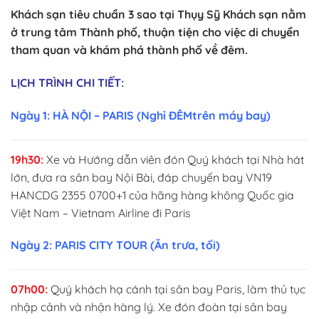
Khách sạn tiêu chuẩn 3 sao tại Thụy Sỹ Khách sạn nằm
ở trung tâm Thành phố, thuận tiện cho việc di chuyển
tham quan và khám phá thành phố về đêm.
LỊCH TRÌNH CHI TIẾT:
Ngày 1: HÀ NỘI – PARIS (Nghỉ ĐÊMtrên máy bay)
19h30:
Xe và Hướng dẫn viên đón Quý khách tại Nhà hát
lớn, đưa ra sân bay Nội Bài, đáp chuyến bay VN19
HANCDG 2355 0700+1 của hãng hàng không Quốc gia
Việt Nam – Vietnam Airline đi Paris
Ngày 2: PARIS CITY TOUR (Ăn trưa, tối)
07h00:
Quý khách hạ cánh tại sân bay Paris, làm thủ tục
nhập cảnh và nhận hàng lý. Xe đón đoàn tại sân bay