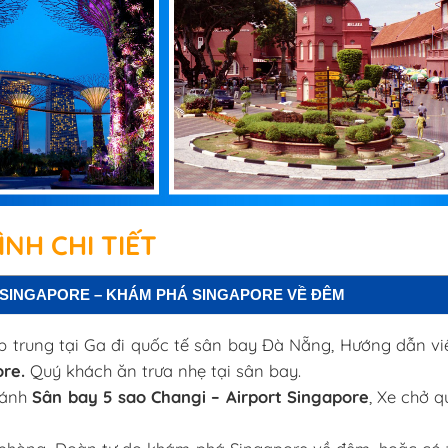
NH CHI TIẾT
 SINGAPORE – KHÁM PHÁ SINGAPORE VỀ ĐÊM
 trung tại Ga đi quốc tế sân bay Đà Nẵng, Hướng dẫn vi
ore
.
Quý khách ăn trưa nhẹ tại sân bay.
cánh
Sân bay 5 sao Changi – Airport Singapore
, Xe chở 