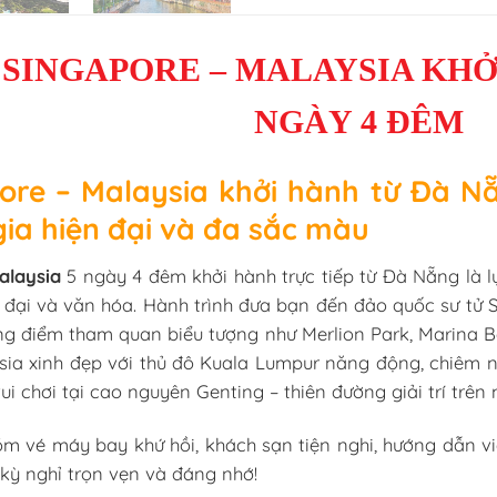
 SINGAPORE – MALAYSIA KHỞ
NGÀY 4 ĐÊM
ore – Malaysia khởi hành từ Đà 
gia hiện đại và đa sắc màu
alaysia
5 ngày 4 đêm khởi hành trực tiếp từ Đà Nẵng là l
n đại và văn hóa. Hành trình đưa bạn đến đảo quốc sư tử
ng điểm tham quan biểu tượng như Merlion Park, Marina 
ia xinh đẹp với thủ đô Kuala Lumpur năng động, chiêm n
vui chơi tại cao nguyên Genting – thiên đường giải trí trên
ồm vé máy bay khứ hồi, khách sạn tiện nghi, hướng dẫn vi
kỳ nghỉ trọn vẹn và đáng nhớ!