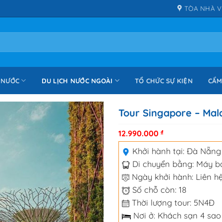
TÒA NHÀ V
 NƯỚC
DU LỊCH NƯỚC NGOÀI
TỔ CHỨC SỰ KIỆN
CẨM
Tour Singapore – Mal
12.990.000
₫
Khởi hành tại:
Đà Nẵng
Di chuyển bằng:
Máy b
Ngày khởi hành: Liên hệ
Số chỗ còn: 18
Thời lượng tour: 5N4Đ
Nơi ở: Khách sạn 4 sao