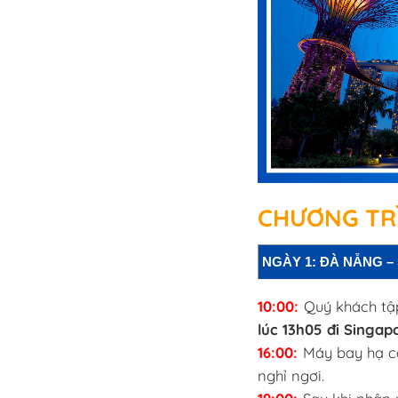
CHƯƠNG TRÌ
NGÀY 1: ĐÀ NẴNG –
10:00:
Quý khách tập
lúc 13h05 đi Singap
16:00:
Máy bay hạ 
nghỉ ngơi.