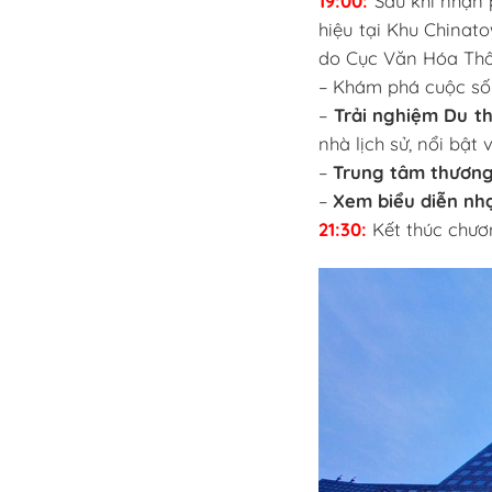
19:00:
Sau khi nhận 
hiệu tại Khu Chinat
do Cục Văn Hóa Thôn
– Khám phá cuộc số
–
Trải nghiệm Du t
nhà lịch sử, nổi bật
–
Trung tâm thương
–
Xem biểu diễn nh
21:30:
Kết thúc chươn