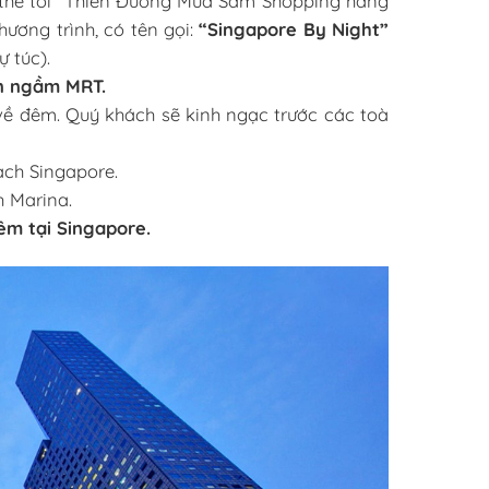
thể tới “Thiên Đường Mua Sắm Shopping hàng
ương trình, có tên gọi:
“Singapore By Night”
 túc).
n ngầm MRT.
về đêm.
Quý khách sẽ kinh ngạc trước các toà
ạch Singapore.
h Marina.
m tại Singapore.