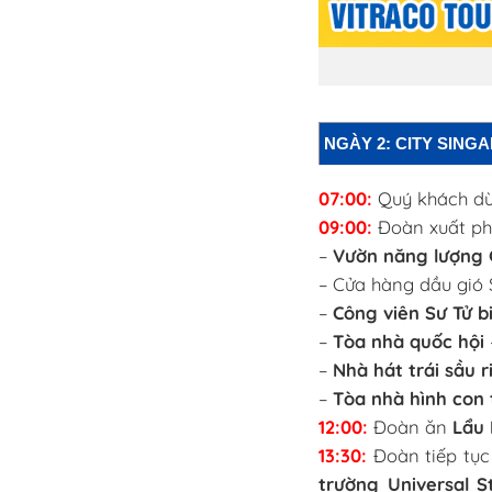
NGÀY 2: CITY SING
07:00:
Quý khách dùn
09:00:
Đoàn xuất phá
–
Vườn năng lượng 
– Cửa hàng dầu gió 
–
Công viên Sư Tử b
–
Tòa nhà quốc hội
–
Nhà hát trái sầu r
–
Tòa nhà hình con
12:00:
Đoàn ăn
Lẩu 
13:30:
Đoàn tiếp tụ
trường Universal S