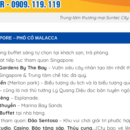
Trung tâm thương mại Suntec City
APORE – PHỐ CỔ MALACCA
g buffet sáng tự chọn tại khách sạn, trả phòng.
t tiếp tục tham quan Singapore:
Gardens By The Bay
– Vườn siêu cây nhân tạo lớn nhất th
Singapore & Trung tâm chế tác đá quý.
iển
(Merlion park) – Biểu tượng du lịch và là biểu tượng qu
– cũng là nơi thủ tướng Lý Quang Diệu đọc bản tuyên ngô
iêng
– Esplanade.
 thuyền
– Marina Bay Sands
Buffet
tại nhà hàng.
c tham quan:
Đảo Sentosa
– Khu vui chơi giải trí phước h
tudio
,
Casino
,
Bảo tàng sáp
,
Thủy cung
….(Cty bao vé lê