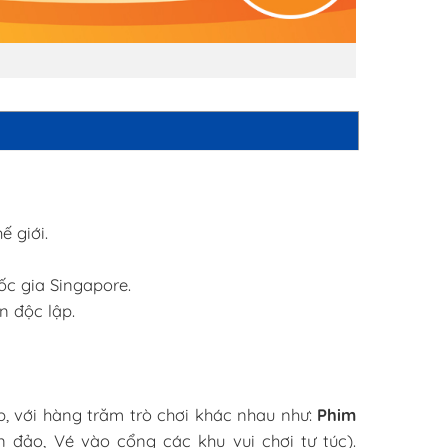
ế giới.
ốc gia Singapore.
n độc lập.
ợp, với hàng trăm trò chơi khác nhau như:
Phim
n đảo, Vé vào cổng các khu vui chơi tự túc).