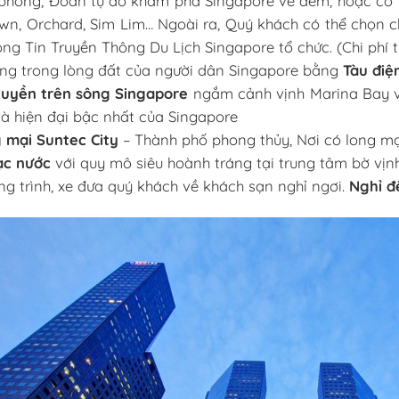
phòng, Đoàn tự do khám phá Singapore về đêm, hoặc có 
own, Orchard, Sim Lim… Ngoài ra, Quý khách có thể chọn ch
g Tin Truyền Thông Du Lịch Singapore tổ chức. (Chi phí tự
ng trong lòng đất của người dân Singapore bằng
Tàu điệ
huyền trên sông Singapore
ngắm cảnh vịnh Marina Bay 
 và hiện đại bậc nhất của Singapore
 mại Suntec City
–
Thành phố phong thủy, Nơi có long m
ạc nước
với quy mô siêu hoành tráng tại trung tâm bờ vịn
g trình, xe đưa quý khách về khách sạn nghỉ ngơi.
Nghỉ đê