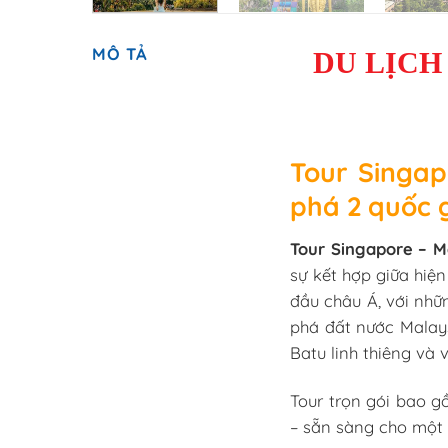
MÔ TẢ
DU LỊCH
Tour Singap
phá 2 quốc 
Tour Singapore – M
sự kết hợp giữa hiệ
đầu châu Á, với nhữ
phá đất nước Malays
Batu linh thiêng và 
Tour trọn gói bao g
– sẵn sàng cho một 