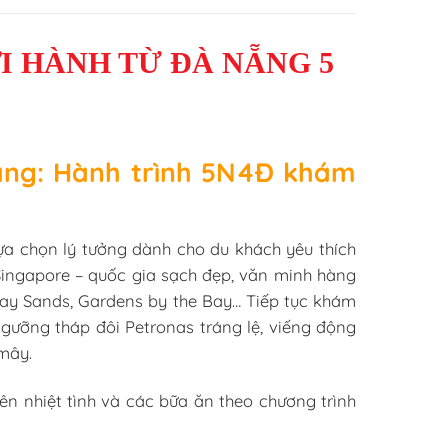
I HÀNH TỪ ĐÀ NẴNG 5
Nẵng: Hành trình 5N4Đ khám
ựa chọn lý tưởng dành cho du khách yêu thích
 Singapore – quốc gia sạch đẹp, văn minh hàng
Bay Sands, Gardens by the Bay… Tiếp tục khám
gưỡng tháp đôi Petronas tráng lệ, viếng động
 mây.
ên nhiệt tình và các bữa ăn theo chương trình