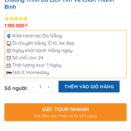
Bình
1.190.000
₫
5.00
3
trên 5
dựa trên
đánh giá
Khởi hành tại:
Đà Nẵng
Di chuyển bằng:
Ô tô
,
Xe đạp
Ngày khởi hành: Hằng ngày
Số chỗ còn: 24
Thời lượng tour: 1 Ngày
Nơi ở: Homestay
Số lượng
THÊM VÀO GIỎ HÀNG
Số người:
ĐẶT TOUR NHANH
Gọi điện xác nhận và tư vấn ngay