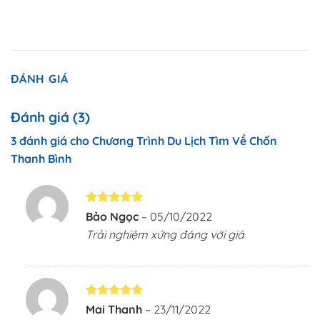
ĐÁNH GIÁ
Đánh giá (3)
3 đánh giá cho
Chương Trình Du Lịch Tìm Về Chốn
Thanh Bình
Được xếp
Bảo Ngọc
–
05/10/2022
hạng
5
5
Trải nghiệm xứng đáng với giá
sao
Được xếp
Mai Thanh
–
23/11/2022
hạng
5
5