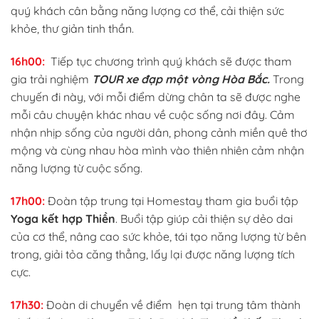
quý khách cân bằng năng lượng cơ thể, cải thiện sức
khỏe, thư giản tinh thần.
16h00:
Tiếp tục chương trình quý khách sẽ được tham
gia trải nghiệm
TOUR xe đạp một vòng Hòa Bắc.
Trong
chuyến đi này, với mỗi điểm dừng chân ta sẽ được nghe
mỗi câu chuyện khác nhau về cuộc sống nơi đây. Cảm
nhận nhịp sống của người dân, phong cảnh miền quê thơ
mộng và cùng nhau hòa mình vào thiên nhiên cảm nhận
năng lượng từ cuộc sống.
17h00:
Đoàn tập trung tại Homestay tham gia buổi tập
Yoga kết hợp Thiền
. Buổi tập giúp cải thiện sự dẻo dai
của cơ thể, nâng cao sức khỏe, tái tạo năng lượng từ bên
trong, giải tỏa căng thẳng, lấy lại được năng lượng tích
cực.
17h30:
Đoàn di chuyển về điểm hẹn tại trung tâm thành