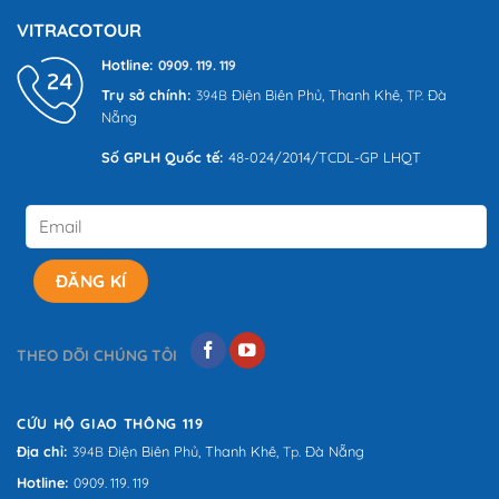
VITRACOTOUR
Hotline:
0909. 119. 119
Trụ sở chính:
Điện Biên Phủ,
Thanh Khê,
Đà
394B
TP.
Nẵng
Số GPLH Quốc tế:
48-024/2014/TCDL-GP LHQT
THEO DÕI CHÚNG TÔI
CỨU HỘ GIAO THÔNG 119
Địa chỉ:
Điện Biên Phủ,
Thanh Khê,
Đà Nẵng
394B
Tp.
Hotline:
0909. 119. 119