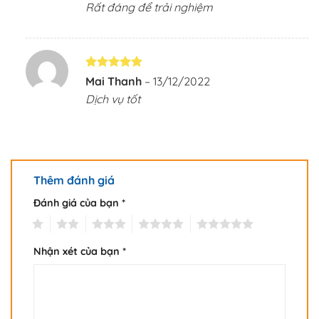
Rất đáng để trải nghiệm
sao
Được xếp
Mai Thanh
–
13/12/2022
hạng
5
5
Dịch vụ tốt
sao
Thêm đánh giá
Đánh giá của bạn
*
1
2
3
4
5
Nhận xét của bạn
*