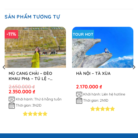
SẢN PHẨM TƯƠNG TỰ
-11%
TOUR HOT
MÙ CANG CHẢI – ĐÈO
HÀ NỘI – TÀ XÙA
KHAU PHẠ – TÚ LỆ –
TRẠM TẤU 3N2Đ
2.650.000
₫
2.170.000
₫
2.350.000
₫
Khởi hành: Liên hệ hotline
Khởi hành: Thứ 6 hằng tuần
Thời gian: 2N1Đ
Thời gian: 3N2Đ
5.00
1
trên 5
5.00
1
trên 5
dựa trên
dựa trên
đánh giá
đánh giá