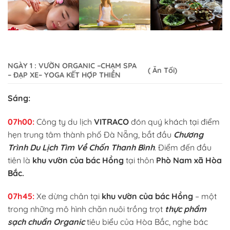
NGÀY 1
: VƯỜN ORGANIC –CHẠM SPA
( Ăn Tối)
– ĐẠP XE– YOGA KẾT HỢP THIỀN
Sáng:
0
7h00:
Công ty du lịch
VITRACO
đón quý khách tại điểm
hẹn trung tâm thành phố Đà Nẵng, bắt đầu
Chương
Trình Du Lịch Tìm Về Chốn Thanh Bình
. Điểm đến đầu
tiên là
khu vườn của bác Hồng
tại thôn
Phò Nam xã Hòa
Bắc.
07h45:
Xe dừng chân tại
khu vườn của bác Hồng
– một
trong những mô hình chăn nuôi trồng trọt
thực phẩm
sạch chuẩn Organic
tiêu biểu của Hòa Bắc, nghe bác