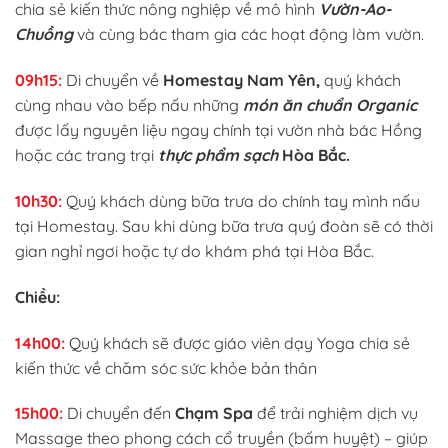
chia sẻ kiến thức nông nghiệp về mô hình
Vườn-Ao-
Chuồng
và cùng bác tham gia các hoạt động làm vườn.
09h15:
Di chuyển về
Homestay Nam Yên,
quý khách
cùng nhau vào bếp nấu những
món ăn chuẩn Organic
được lấy nguyên liệu ngay chính tại vườn nhà bác Hồng
hoặc các trang trại
thực phẩm sạch
Hòa Bắc.
10h30:
Quý khách dùng bữa trưa do chính tay mình nấu
tại Homestay. Sau khi dùng bữa trưa quý đoàn sẽ có thời
gian nghỉ ngơi hoặc tự do khám phá tại Hòa Bắc.
Chiều:
14
h00:
Quý khách sẽ được giáo viên dạy Yoga chia sẻ
kiến thức về chăm sóc sức khỏe bản thân
15h00:
Di chuyển đến
Chạm Spa
để trải nghiệm dịch vụ
Massage theo phong cách cổ truyền (bấm huyệt) – giúp