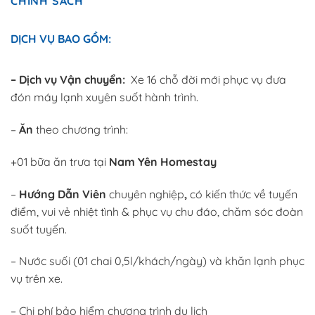
CHÍNH SÁCH
DỊCH VỤ BAO GỒM:
– Dịch vụ Vận chuyển:
Xe 16 chỗ đời mới phục vụ đưa
đón máy lạnh xuyên suốt hành trình.
–
Ăn
theo chương trình:
+01 bữa ăn trưa tại
Nam Yên Homestay
–
Hướng Dẫn Viên
chuyên nghiệp
,
có kiến thức về tuyến
điểm, vui vẻ nhiệt tình & phục vụ chu đáo, chăm sóc đoàn
suốt tuyến.
– Nước suối (01 chai 0,5l/khách/ngày) và khăn lạnh phục
vụ trên xe.
– Chi phí bảo hiểm chương trình du lịch