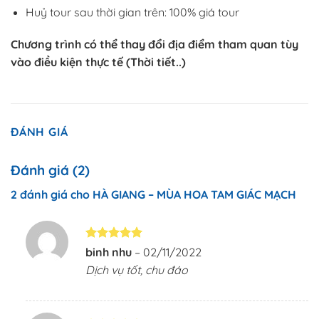
Huỷ tour sau thời gian trên: 100% giá tour
Chương trình có thể thay đổi địa điểm tham quan tùy
vào điều kiện thực tế (Thời tiết..)
ĐÁNH GIÁ
Đánh giá (2)
2 đánh giá cho
HÀ GIANG – MÙA HOA TAM GIÁC MẠCH
Được xếp
binh nhu
–
02/11/2022
hạng
5
5
Dịch vụ tốt, chu đáo
sao