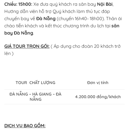
Chiều: 15h00:
Xe đưa quý khách ra sân bay
Nội Bài
,
Hướng dẫn viên hỗ trợ Quý khách làm thủ tục đáp
chuyến bay về
Đà Nẵng
(chuyến 16h40- 18h00). Thân ái
chào tiễn khách và kết thúc chương trình du lịch tại
sân
bay Đà Nẵng
.
GIÁ TOUR TRỌN GÓI:
( Áp dụng cho đoàn 20 khách trở
lên )
TOUR CHẤT LƯỢNG
Đơn vị tính
ĐÀ NẴNG – HÀ GIANG – ĐÀ
4.200.000 đồng/khách
NẴNG
DỊCH VỤ BAO GỒM: