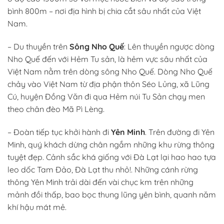
bình 800m – nơi địa hình bị chia cắt sâu nhất của Việt
Nam.
– Du thuyền trên
Sông Nho Quế
: Lên thuyền ngược dòng
Nho Quế đến với Hẻm Tu sản, là hẻm vực sâu nhất của
Việt Nam nằm trên dòng sông Nho Quế. Dòng Nho Quế
chảy vào Việt Nam từ địa phận thôn Séo Lủng, xã Lũng
Cú, huyện Đồng Văn đi qua Hẻm núi Tu Sản chạy men
theo chân đèo Mã Pì Lèng.
– Đoàn tiếp tục khởi hành đi
Yên Minh
. Trên đường đi Yên
Minh, quý khách dừng chân ngắm những khu rừng thông
tuyệt đẹp. Cảnh sắc khá giống với Đà Lạt lại hao hao tựa
leo dốc Tam Đảo, Đà Lạt thu nhỏ!. Những cánh rừng
thông Yên Minh trải dài đến vài chục km trên những
mảnh đồi thấp, bao bọc thung lũng yên bình, quanh năm
khí hậu mát mẻ.