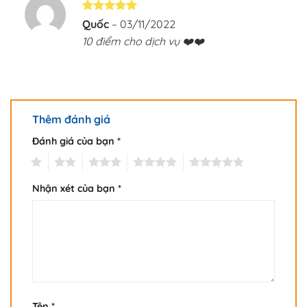
Được xếp
Quốc
–
03/11/2022
hạng
5
5
10 điểm cho dịch vụ ❤️❤️
sao
Thêm đánh giá
Đánh giá của bạn
*
1
2
3
4
5
Nhận xét của bạn
*
Tên
*