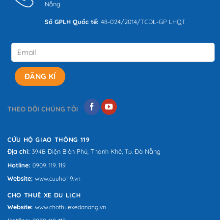
Nẵng
Số GPLH Quốc tế:
48-024/2014/TCDL-GP LHQT
THEO DÕI CHÚNG TÔI
CỨU HỘ GIAO THÔNG 119
Địa chỉ:
Điện Biên Phủ,
Thanh Khê,
Đà Nẵng
394B
Tp.
Hotline:
0909. 119. 119
Website:
www.cuuho119.vn
CHO THUÊ XE DU LỊCH
Website:
www.chothuexedanang.vn