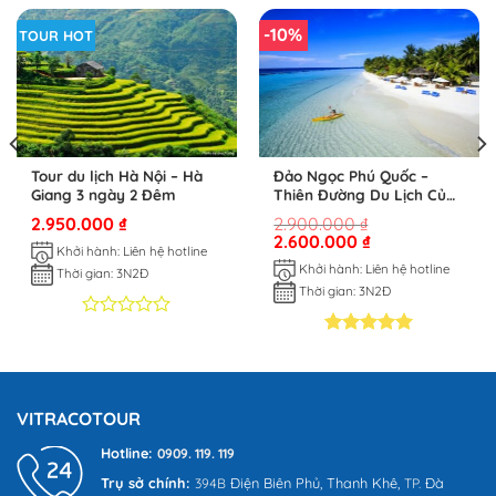
-10%
TOUR HOT
Tour du lịch Hà Nội – Hà
Đảo Ngọc Phú Quốc –
Giang 3 ngày 2 Đêm
Thiên Đường Du Lịch Của
Miền Nhiệt Đới
2.950.000
₫
2.900.000
₫
2.600.000
₫
Khởi hành: Liên hệ hotline
Khởi hành: Liên hệ hotline
Thời gian: 3N2Đ
Thời gian: 3N2Đ
0
0
trên
5.00
2
trên 5
5
dựa trên
dựa
đánh giá
trên
VITRACOTOUR
đánh
giá
Hotline:
0909. 119. 119
Trụ sở chính:
Điện Biên Phủ,
Thanh Khê,
Đà
394B
TP.