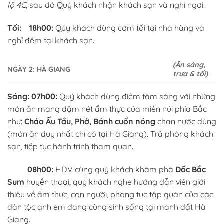
lộ 4C
, sau đó Quý khách nhận khách sạn và nghỉ ngơi.
Tối:
18h00:
Qúy khách dùng cơm tối tại nhà hàng và
nghỉ đêm tại khách sạn.
(Ăn sáng,
NGÀY 2:
HÀ GIANG
trưa & tối)
Sáng:
07h00:
Quý khách dùng điểm tâm sáng với những
món ăn mang đậm nét ẩm thực của miền núi phía Bắc
như:
Cháo Ấu Tẩu, Phở, Bánh cuốn nóng
chan nước dùng
(món ăn duy nhất chỉ có tại Hà Giang). Trả phòng khách
sạn, tiếp tục hành trình tham quan.
08h00:
HDV cùng quý khách khám phá
Dốc Bắc
Sum
huyền thoại, quý khách nghe hướng dẫn viên giới
thiệu về ẩm thực, con người, phong tục tập quán của các
dân tộc anh em đang cùng sinh sống tại mảnh đất Hà
Giang.