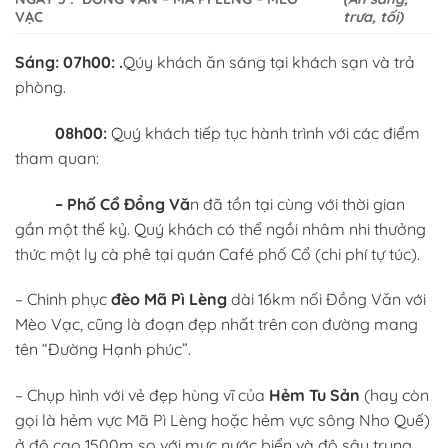
VẠC
trưa, tối)
Sáng:
07h00: .
Qúy khách ăn sáng tại khách sạn và trả
phòng.
08h00:
Quý khách tiếp tục hành trình với các điểm
tham quan:
– Phố Cổ Đồng Vă
n đã tồn tại cùng với thời gian
gần một thế kỷ. Quý khách có thể ngồi nhâm nhi thưởng
thức một ly cà phê tại quán Café phố Cổ (chi phí tự túc).
– Chinh phục
đèo Mã Pì Lèng
dài 16km nối Đồng Văn với
Mèo Vạc, cũng là đoạn đẹp nhất trên con đường mang
tên “Đường Hạnh phúc”.
– Chụp hình với vẻ đẹp hùng vĩ của
Hẻm Tu Sản
(hay còn
gọi là hẻm vực Mã Pì Lèng hoặc hẻm vực sông Nho Quế)
ở độ cao 1500m so với mực nước biển và độ sâu trung