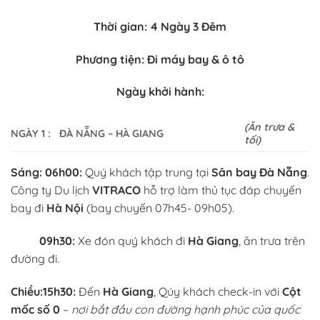
Thời gian:
4
Ngày
3
Đêm
Phương tiện: Đi máy bay & ô tô
Ngày khởi hành:
(Ăn trưa &
NGÀY 1
: ĐÀ NẴNG – HÀ GIANG
tối)
Sáng:
06h00:
Quý khách tập trung tại
Sân bay Đà Nẵng
.
Công ty Du lịch
VITRACO
hỗ trợ làm thủ tục đáp chuyến
bay đi
Hà Nội
(bay chuyến 07h45- 09h05).
09h30:
Xe đón quý khách đi
Hà Giang
, ăn trưa trên
đường đi.
Chiều:
15h30:
Đến
Hà Giang
, Qúy khách check-in với
Cột
mốc số 0
–
nơi bắt đầu con đường hạnh phúc của quốc