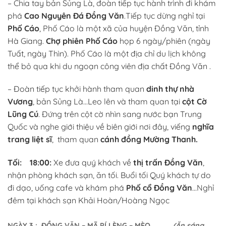
– Chia tay bản Sủng Là, đoàn tiếp tục hành trình đi khám
phá
Cao Nguyên Đá Đồng Văn
.Tiếp tục dừng nghỉ tại
Phố Cáo
, Phố Cáo là một xã của huyện Đồng Văn, tỉnh
Hà Giang.
Chợ phiên Phố Cáo
họp 6 ngày/phiên (ngày
Tuất, ngày Thìn). Phố Cáo là một địa chỉ du lịch không
thể bỏ qua khi du ngoạn công viên địa chất Đồng Văn .
– Đoàn tiếp tục khởi hành tham quan
dinh thự nhà
Vương
, bản Sủng Là…Leo lên và tham quan tại
cột Cờ
Lũng Cú
. Đứng trên cột cờ nhìn sang nước bạn Trung
Quốc và nghe giới thiệu về biên giới nơi đây, viếng
nghĩa
trang liệt sĩ
, tham quan
cánh đồng Mường Thanh.
Tối:
18:00:
Xe đưa quý khách về
thị trấn Đồng Văn
,
nhận phòng khách sạn, ăn tối. Buổi tối Quý khách tự do
đi dạo, uống cafe và khám phá
Phố cổ Đồng Văn
…Nghỉ
đêm tại khách sạn Khải Hoàn/Hoàng Ngọc
NGÀY 3
: ĐỒNG VĂN – MÃ PÍ LÈNG – MÈO
(Ăn sáng,