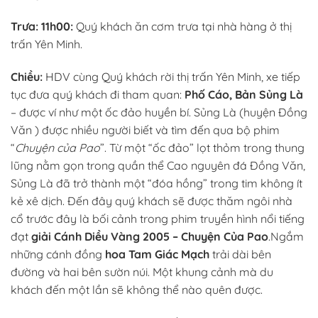
Trưa:
11h00:
Quý khách ăn cơm trưa tại nhà hàng ở thị
trấn Yên Minh.
Chiều:
HDV cùng Quý khách rời thị trấn Yên Minh, xe tiếp
tục đưa quý khách đi tham quan:
Phố Cáo, Bản Sủng Là
– được ví như một ốc đảo huyền bí. Sủng Là (huyện Đồng
Văn ) được nhiều người biết và tìm đến qua bộ phim
“
Chuyện của Pao
”. Từ một “ốc đảo” lọt thỏm trong thung
lũng nằm gọn trong quần thể Cao nguyên đá Đồng Văn,
Sủng Là đã trở thành một “đóa hồng” trong tim không ít
kẻ xê dịch. Đến đây quý khách sẽ được thăm ngôi nhà
cổ trước đây là bối cảnh trong phim truyền hình nổi tiếng
đạt
giải Cánh Diều Vàng 2005 – Chuyện Của Pao
.Ngắm
những cánh đồng
hoa Tam Giác Mạch
trải dài bên
đường và hai bên sườn núi. Một khung cảnh mà du
khách đến một lần sẽ không thể nào quên được.