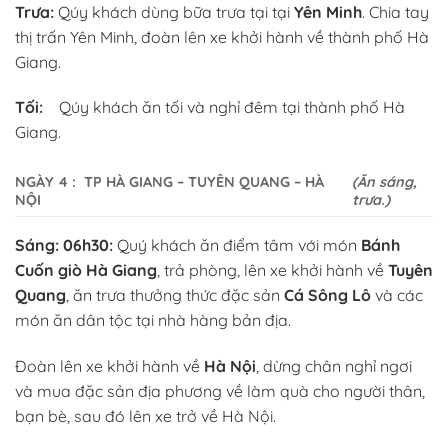
Trưa:
Qúy khách dùng bữa trưa tại tại
Yên Minh
. Chia tay
thị trấn Yên Minh, đoàn lên xe khởi hành về thành phố Hà
Giang.
Tối:
Qúy khách ăn tối và nghỉ đêm tại thành phố Hà
Giang.
NGÀY 4
: TP HÀ GIANG – TUYÊN QUANG – HÀ
(Ăn sáng,
NỘI
trưa.)
Sáng:
06h30:
Quý khách ăn điểm tâm với món
Bánh
Cuốn giò Hà Giang
, trả phòng, lên xe khởi hành về
Tuyên
Quang
, ăn trưa thưởng thức đặc sản
Cá Sông Lô
và các
món ăn dân tộc tại nhà hàng bản địa.
Đoàn lên xe khởi hành về
Hà Nội
, dừng chân nghỉ ngơi
và mua đặc sản địa phương về làm quà cho người thân,
bạn bè, sau đó lên xe trở về Hà Nội.