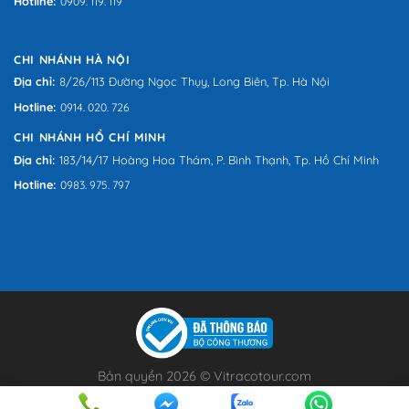
Hotline:
0909. 119. 119
CHI NHÁNH HÀ NỘI
Địa chỉ:
8/26/113 Đường Ngọc Thụy, Long Biên, Tp. Hà Nội
Hotline:
0914. 020. 726
CHI NHÁNH HỒ CHÍ MINH
Địa chỉ:
183/14/17 Hoàng Hoa Thám, P. Bình Thạnh, Tp. Hồ Chí Minh
Hotline:
0983. 975. 797
Bản quyền 2026 © Vitracotour.com
text-mobile