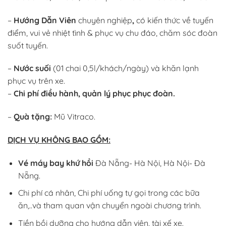
–
Hướng Dẫn Viên
chuyên nghiệp
,
có kiến thức về tuyến
điểm, vui vẻ nhiệt tình & phục vụ chu đáo, chăm sóc đoàn
suốt tuyến.
–
Nước suối
(01 chai 0,5l/khách/ngày) và khăn lạnh
phục vụ trên xe.
–
Chi phí điều hành, quản lý phục phục đoàn.
–
Quà tặng:
Mũ Vitraco.
DỊCH VỤ KHÔNG BAO GỒM:
Vé máy bay khứ hồi
Đà Nẵng- Hà Nội, Hà Nội- Đà
Nẵng.
Chi phí cá nhân, Chi phí uống tự gọi trong các bữa
ăn,..và tham quan vận chuyển ngoài chương trình.
Tiền bồi dưỡng cho hướng dẫn viên, tài xế xe.