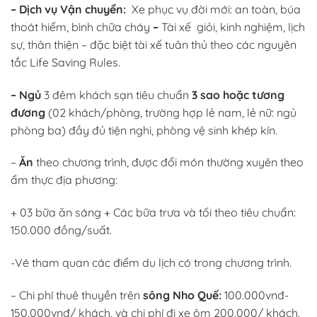
– Dịch vụ Vận chuyển:
Xe phục vụ đời mới: an toàn, búa
thoát hiểm, bình chữa cháy
–
Tài xế giỏi, kinh nghiệm, lịch
sự, thân thiện – đặc biệt tài xế tuân thủ theo các nguyên
tắc Life Saving Rules.
– Ngủ
3 đêm khách sạn tiêu chuẩn
3 sao hoặc tương
đương
(02 khách/phòng, trường hợp lẻ nam, lẻ nữ: ngủ
phòng ba) đầy đủ tiện nghi, phòng vệ sinh khép kín.
–
Ăn
theo chương trình, được đổi món thường xuyên theo
ẩm thực địa phương:
+ 03 bữa ăn sáng + Các bữa trưa và tối theo tiêu chuẩn:
150.000 đồng/suất.
-Vé tham quan các điểm du lịch có trong chương trình.
– Chi phí thuê thuyền trên
sông Nho Quế:
100.000vnđ-
150.000vnđ/ khách, và chi phí đi xe ôm 200.000/ khách.