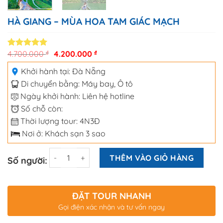
HÀ GIANG – MÙA HOA TAM GIÁC MẠCH
4.700.000
₫
4.200.000
₫
5.00
2
trên 5
dựa trên
đánh giá
Khởi hành tại:
Đà Nẵng
Di chuyển bằng:
Máy bay
,
Ô tô
Ngày khởi hành: Liên hệ hotline
Số chỗ còn:
Thời lượng tour: 4N3Đ
Nơi ở: Khách sạn 3 sao
Số lượng
THÊM VÀO GIỎ HÀNG
Số người:
ĐẶT TOUR NHANH
Gọi điện xác nhận và tư vấn ngay