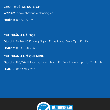
CHO THUÊ XE DU LỊCH
Website:
www.chothuexedanang.vn
Hotline:
0909. 119. 119
CHI NHÁNH HÀ NỘI
Địa chỉ:
8/26/113 Đường Ngọc Thụy, Long Biên, Tp. Hà Nội
Hotline:
0914. 020. 726
CHI NHÁNH HỒ CHÍ MINH
Địa chỉ:
183/14/17 Hoàng Hoa Thám, P. Bình Thạnh, Tp. Hồ Chí Minh
Hotline:
0983. 975. 797