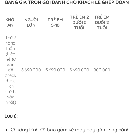
BẢNG GIÁ TRỌN GÓI DÀNH CHO KHÁCH LẺ GHÉP ĐOÀN
TRẺ EM 2
TRẺ EM
KHỞI
NGƯỜI
TRẺ EM
DƯỚI 5
DƯỚI 2
HÀNH
LỚN
5-10
TUỔI
TUỔI
Thứ 7
hàng
tuần
(Liên
hệ tư
vấn
để
6.690.000
5.690.000
3.690.000
900.000
check
được
lịch
chính
xác
nhất)
Lưu ý:
Chương trình đã bao gồm vé máy bay gồm 7 kg hành