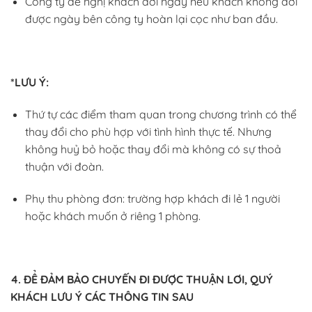
Công ty đề nghị khách dời ngày nếu khách không dời
được ngày bên công ty hoàn lại cọc như ban đầu.
*LƯU Ý:
Thứ tự các điểm tham quan trong chương trình có thể
thay đổi cho phù hợp với tình hình thực tế. Nhưng
không huỷ bỏ hoặc thay đổi mà không có sự thoả
thuận với đoàn.
Phụ thu phòng đơn: trường hợp khách đi lẻ 1 người
hoặc khách muốn ở riêng 1 phòng.
4. ĐỂ ĐẢM BẢO CHUYẾN ĐI ĐƯỢC THUẬN LƠI, QUÝ
KHÁCH LƯU Ý CÁC THÔNG TIN SAU