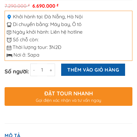
7.290.000
₫
6.690.000
₫
Khởi hành tại:
Đà Nẵng
,
Hà Nội
Di chuyển bằng:
Máy bay
,
Ô tô
Ngày khởi hành: Liên hệ hotline
Số chỗ còn:
Thời lượng tour: 3N2Đ
Nơi ở: Sapa
Số lượng
THÊM VÀO GIỎ HÀNG
Số người:
ĐẶT TOUR NHANH
Gọi điện xác nhận và tư vấn ngay
MÔ TẢ