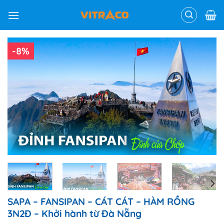
Skip
to
content
-8%
SAPA – FANSIPAN – CÁT CÁT – HÀM RỒNG
3N2Đ – Khởi hành từ Đà Nẵng