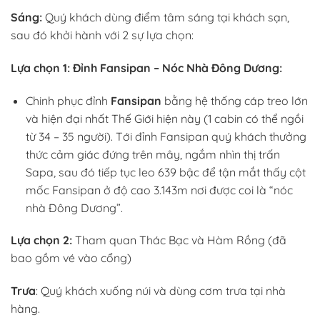
Sáng:
Quý khách dùng điểm tâm sáng tại khách sạn,
sau đó khởi hành với 2 sự lựa chọn:
Lựa chọn 1:
Đỉnh Fansipan – Nóc Nhà Đông Dương:
Chinh phục đỉnh
Fansipan
bằng hệ thống cáp treo lớn
và hiện đại nhất Thế Giới hiện này (1 cabin có thể ngồi
từ 34 – 35 người). Tới đỉnh Fansipan quý khách thưởng
thức cảm giác đứng trên mây, ngắm nhìn thị trấn
Sapa, sau đó tiếp tục leo 639 bậc để tận mắt thấy cột
mốc Fansipan ở độ cao 3.143m nơi được coi là “nóc
nhà Đông Dương”.
Lựa chọn 2:
Tham quan Thác Bạc và Hàm Rồng (đã
bao gồm vé vào cổng)
Trưa
:
Quý khách xuống núi và dùng cơm trưa tại nhà
hàng.