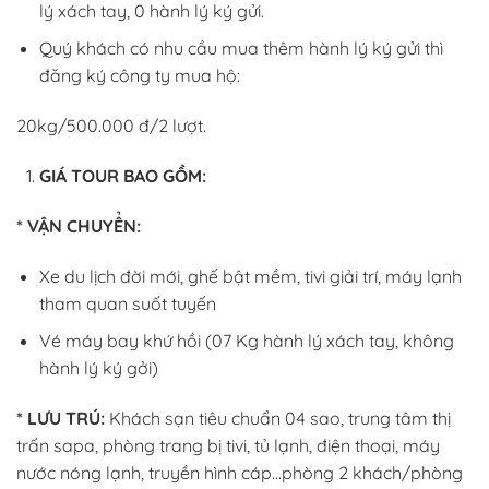
lý xách tay, 0 hành lý ký gửi.
Quý khách có nhu cầu mua thêm hành lý ký gửi thì
đăng ký công ty mua hộ:
20kg/500.000 đ/2 lượt.
GIÁ TOUR BAO GỒM:
* VẬN CHUYỂN:
Xe du lịch đời mới, ghế bật mềm, tivi giải trí, máy lạnh
tham quan suốt tuyến
Vé máy bay khứ hồi (07 Kg hành lý xách tay, không
hành lý ký gởi)
* LƯU TRÚ:
Khách sạn tiêu chuẩn 04 sao, trung tâm thị
trấn sapa, phòng trang bị tivi, tủ lạnh, điện thoại, máy
nước nóng lạnh, truyền hình cáp…phòng 2 khách/phòng