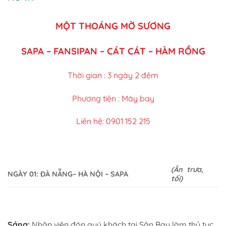
MỘT THOÁNG MỜ SƯƠNG
SAPA – FANSIPAN – CÁT CÁT – HÀM RỒNG
Thời gian
: 3 ngày 2 đêm
Phương tiện : Máy bay
Liên hệ: 0901 152 215
(Ăn trưa,
NGÀY 01: ĐÀ NẴNG– HÀ NỘI – SAPA
tối)
Sáng:
Nhân viên đón quý khách tại Sân Bay làm thủ tục