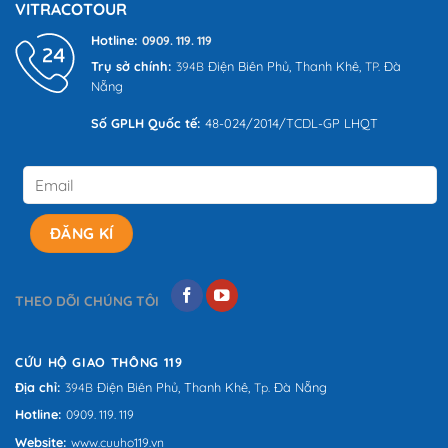
VITRACOTOUR
đánh
giá
Hotline:
0909. 119. 119
Trụ sở chính:
Điện Biên Phủ,
Thanh Khê,
Đà
394B
TP.
Nẵng
Số GPLH Quốc tế:
48-024/2014/TCDL-GP LHQT
THEO DÕI CHÚNG TÔI
CỨU HỘ GIAO THÔNG 119
Địa chỉ:
Điện Biên Phủ,
Thanh Khê,
Đà Nẵng
394B
Tp.
Hotline:
0909. 119. 119
Website:
www.cuuho119.vn