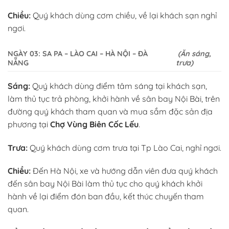
Chiều:
Quý khách dùng cơm chiều, về lại khách sạn nghỉ
ngơi.
NGÀY 03: SA PA – LÀO CAI – HÀ NỘI – ĐÀ
(Ăn sáng,
NẴNG
trưa)
Sáng:
Quý khách dùng điểm tâm sáng tại khách sạn,
làm thủ tục trả phòng, khởi hành về sân bay Nội Bài, trên
đường quý khách tham quan và mua sắm đặc sản địa
phương tại
Chợ Vùng Biên Cốc Lếu
.
Trưa:
Quý khách dùng cơm trưa tại Tp Lào Cai, nghỉ ngơi.
Chiều:
Đến Hà Nội, xe và hướng dẫn viên đưa quý khách
đến sân bay Nội Bài làm thủ tục cho quý khách khởi
hành về lại điểm đón ban đầu, kết thúc chuyến tham
quan.