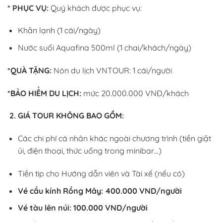
* PHỤC VỤ:
Quý khách được phục vụ:
Khăn lạnh (1 cái/ngày)
Nước suối Aquafina 500ml (1 chai/khách/ngày)
*QUÀ TẶNG:
Nón du lịch VNTOUR: 1 cái/người
*BẢO HIỂM DU LỊCH:
mức 20.000.000 VNĐ/khách
2. GIÁ TOUR KHÔNG BAO GỒM:
Các chi phí cá nhân khác ngoài chương trình (tiền giặt
ủi, điện thoại, thức uống trong minibar…)
Tiền tip cho Hướng dẫn viên và Tài xế (nếu có)
Vé cầu kính Rồng Mây: 400.000 VND/người
Vé tàu lên núi: 100.000 VND/người