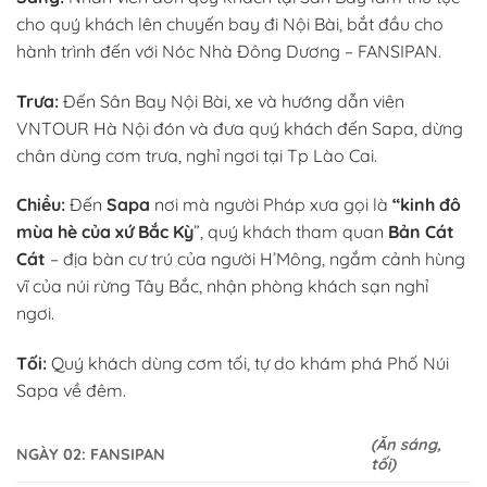
cho quý khách lên chuyến bay đi Nội Bài, bắt đầu cho
hành trình đến với Nóc Nhà Đông Dương – FANSIPAN.
Trưa:
Đến Sân Bay Nội Bài, xe và hướng dẫn viên
VNTOUR Hà Nội đón và đưa quý khách đến Sapa, dừng
chân dùng cơm trưa, nghỉ ngơi tại Tp Lào Cai.
Chiều:
Đến
Sapa
nơi mà người Pháp xưa gọi là
“kinh đô
mùa hè của xứ Bắc Kỳ
”, quý khách tham quan
Bản Cát
Cát
– địa bàn cư trú của người H’Mông, ngắm cảnh hùng
vĩ của núi rừng Tây Bắc, nhận phòng khách sạn nghỉ
ngơi.
Tối:
Quý khách dùng cơm tối, tự do khám phá Phố Núi
Sapa về đêm.
(Ăn sáng,
NGÀY 02: FANSIPAN
tối
)