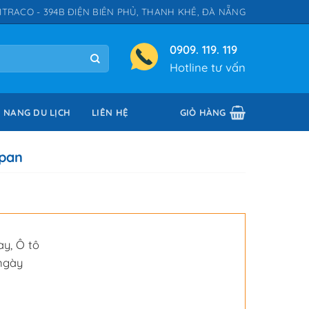
ITRACO - 394B ĐIỆN BIÊN PHỦ, THANH KHÊ, ĐÀ NẴNG
0909. 119. 119
Hotline tư vấn
 NANG DU LỊCH
LIÊN HỆ
GIỎ HÀNG
ipan
ay
,
Ô tô
ngày