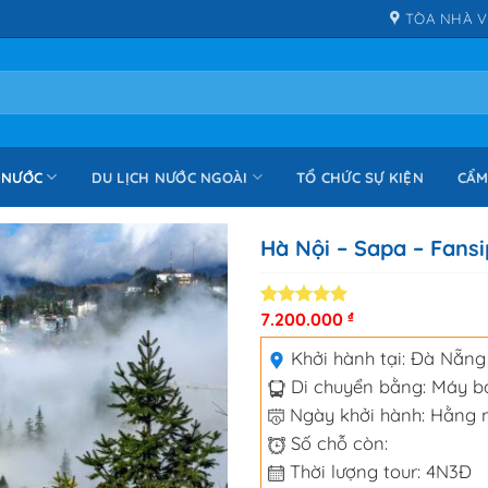
TÒA NHÀ V
 NƯỚC
DU LỊCH NƯỚC NGOÀI
TỔ CHỨC SỰ KIỆN
CẨM
Hà Nội – Sapa – Fans
7.200.000
₫
5.00
3
trên 5
dựa trên
đánh giá
Khởi hành tại:
Đà Nẵng
Di chuyển bằng:
Máy b
Ngày khởi hành: Hằng 
Số chỗ còn:
Thời lượng tour: 4N3Đ