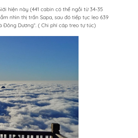
ới hiện này (441 cabin có thể ngồi từ 34-35
m nhìn thị trấn Sapa, sau đó tiếp tục leo 639
 Đông Dương”. ( Chi phí cáp treo tự túc)