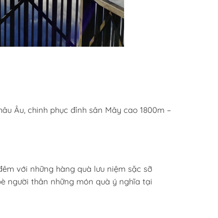
Châu Âu, chinh phục đỉnh sân Mây cao 1800m –
 đêm với những hàng quà lưu niệm sặc sỡ
bè người thân những món quà ý nghĩa tại