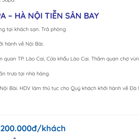
A – HÀ NỘI TIỄN SÂN BAY
ng tại khách sạn. Trả phòng
i hành về Nội Bài.
 quan TP. Lào Cai, Cửa khẩu Lào Cai. Thăm quan chợ vùn
n trưa tại nhà hàng.
ội Bài. HDV làm thủ tục cho Quý khách khởi hành về Đà 
.200.000đ/khách