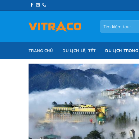
Skip
to
content
Tìm
kiếm:
TRANG CHỦ
DU LỊCH LỄ, TẾT
DU LỊCH TRONG