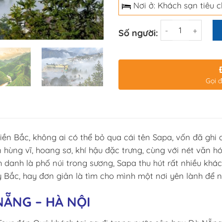
Nơi ở: Khách sạn tiêu 
Số lượng
Số người:
Gọi đ
ền Bắc, không ai có thể bỏ qua cái tên Sapa, vốn đã ghi
n hùng vĩ, hoang sơ, khí hậu đặc trưng, cùng với nét văn 
 danh là phố núi trong sương, Sapa thu hút rất nhiều khá
ây Bắc, hay đơn giản là tìm cho mình một nơi yên lành để
NẴNG – HÀ NỘI