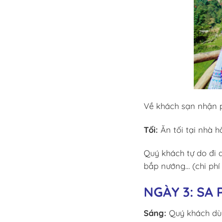
Về khách sạn nhận p
Tối:
Ăn tối tại nhà h
Quý khách tự do đi 
bắp nướng… (chi phí 
NGÀY 3: SA
Sáng:
Quý khách dùn