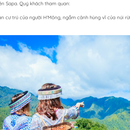
 lên Sapa. Quý khách tham quan:
àn cư trú của người H’Mông, ngắm cảnh hùng vĩ của núi r