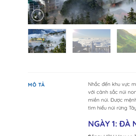
Nhắc đến khu vực mi
MÔ TẢ
với cảnh sắc núi no
miền núi. Được mệnh
tìm hiểu núi rừng T
NGÀY 1: ĐÀ 