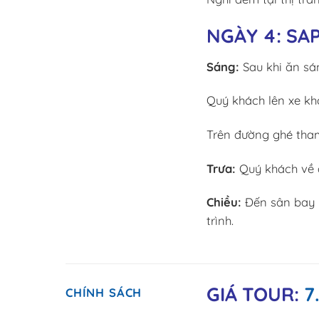
NGÀY 4: SAP
Sáng:
Sau khi ăn sá
Quý khách lên xe khở
Trên đường ghé tham
Trưa:
Quý khách về ă
Chiều:
Đến sân bay N
trình.
GIÁ TOUR:
7
CHÍNH SÁCH