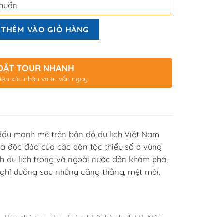
chuẩn
THÊM VÀO GIỎ HÀNG
ĐẶT TOUR NHANH
iện xác nhận và tư vấn ngay
 dấu mạnh mẽ trên bản đồ du lịch Việt Nam
hóa độc đáo của các dân tộc thiểu số ở vùng
ch du lịch trong và ngoài nước đến khám phá,
 nghỉ dưỡng sau những căng thẳng, mệt mỏi.