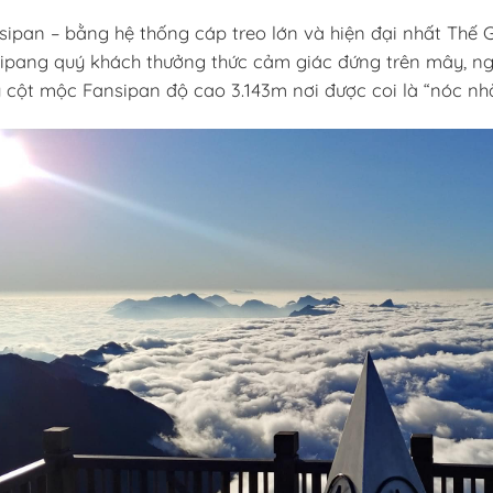
ipan – bằng hệ thống cáp treo lớn và hiện đại nhất Thế Gi
sipang quý khách thưởng thức cảm giác đứng trên mây, ngắ
 cột mộc Fansipan độ cao 3.143m nơi được coi là “nóc nhà