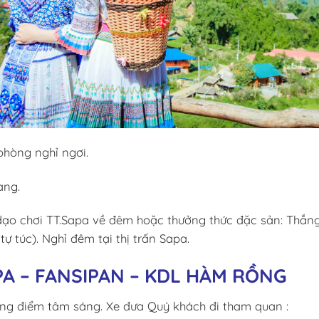
hòng nghỉ ngơi.
àng.
dạo chơi TT.Sapa về đêm hoặc thưởng thức đặc sản: Thắng
tự túc). Nghỉ đêm tại thị trấn Sapa.
 PA – FANSIPAN – KDL HÀM RỒNG
g điểm tâm sáng. Xe đưa Quý khách đi tham quan :