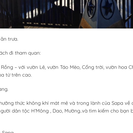
ăn trưa.
ách đi tham quan:
 Rồng – với vườn Lê, vườn Táo Mèo, Cổng trời, vườn hoa 
 từ trên cao.
àng.
thưởng thức không khí mát mẻ và trong lành của Sapa về
gười dân tộc H’Mông , Dao, Mường..và tìm kiếm cho bạn 
n Sapa.