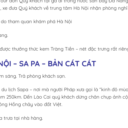
ur đón Quý khách tại ga đi trong nước sân bay Đà Nẵng
, xe đưa Quý khách về trung tâm Hà Nội nhận phòng nghỉ 
 do tham quan khám phá Hà Nội
àng.
được thưởng thức kem Tràng Tiền – nét đặc trưng rất riên
NỘI – SA PA – BẢN CÁT CÁT
 sáng. Trả phòng khách sạn.
 du lịch Sapa – nơi mà người Pháp xưa gọi là “kinh đô m
Nam 250km. Đến Lào Cai quý khách dừng chân chụp ảnh c
ông Hồng chảy vào đất Việt.
 trưa tại nhà hàng.