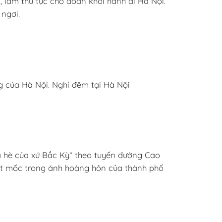
, làm thủ tục cho đoàn khởi hành đi Hà Nội.
ngơi.
g của Hà Nội. Nghỉ đêm tại Hà Nội
ùa hè của xứ Bắc Kỳ” theo tuyến đường Cao
ột mốc trong ánh hoàng hôn của thành phố