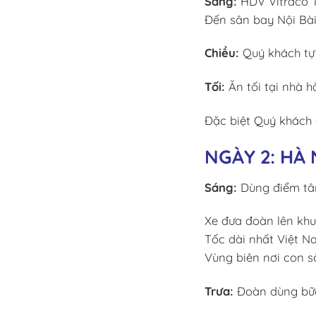
Sáng:
HDV Vitraco To
Đến sân bay Nội Bài
Chiều:
Quý khách tự
Tối:
Ăn tối tại nhà h
Đặc biệt Quý khách 
NGÀY 2: HÀ 
Sáng:
Dùng điểm tâm
Xe đưa đoàn lên khu
Tốc dài nhất Việt 
Vùng biên nơi con s
Trưa:
Đoàn dùng bữa