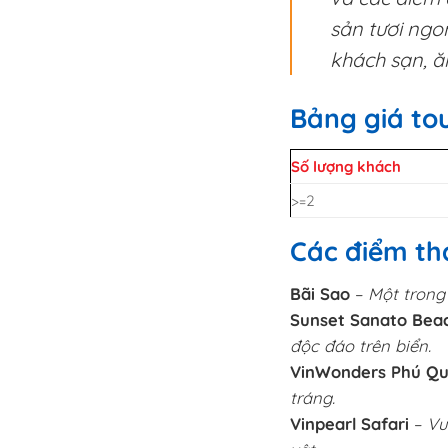
sản tươi ngo
khách sạn, ă
Bảng giá tou
Số lượng khách
>=2
Các điểm th
Bãi Sao
–
Một trong
Sunset Sanato Bea
độc đáo trên biển.
VinWonders Phú Q
tráng.
Vinpearl Safari
–
Vư