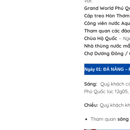
vật.
Grand World Phú Q
Cáp treo Hòn Thơm
Công viên nước Aqu
Tham quan các đảo
Chùa Hộ Quốc
–
Ngô
Nhà thùng nước mắ
Chợ Dương Đông /
Ngày 01: ĐÀ NẴNG 
Sáng:
Quý khách có
Phú Quốc lúc 12g05,
Chiều:
Quý khách kh
Tham quan
sông