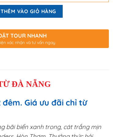
THÊM VÀO GIỎ HÀNG
ĐẶT TOUR NHANH
iện xác nhận và tư vấn ngay
TỪ ĐÀ NẴNG
đêm. Giá ưu đãi chỉ từ
g bãi biển xanh trong, cát trắng mịn
nders, Hòn Thơm. Thưởng thức hải