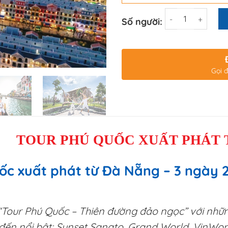
Số lượng
Số người:
Gọi đ
TOUR PHÚ QUỐC XUẤT PHÁT 
c xuất phát từ Đà Nẵng – 3 ngày 2 
“Tour Phú Quốc – Thiên đường đảo ngọc” với nhữn
đến nổi bật: Sunset Sanato, Grand World, VinWo