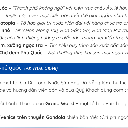
uốc
–
“Thành phố không ngủ” với kiến trúc châu Âu, lễ hội,
–
Tuyến cáp treo vượt biển dài nhất thế giới, ngắm nhìn t
atopia
–
Tổ hợp giải trí nước hiện đại với hàng chục trò 
 nhỏ
–
Như Hòn Móng Tay, Hòn Gầm Ghì, Hòn Mây Rút (tùy 
i chùa linh thiêng hướng ra biển lớn, mang nét kiến trúc t
m, xưởng ngọc trai
–
Tìm hiểu quy trình sản xuất đặc sản
 Chợ đêm Phú Quốc
–
Nơi thưởng thức hải sản tươi ngon 
– PHÚ QUỐC
(Ăn Trưa, Chiều)
 mặt tại Ga Đi Trong Nước Sân Bay Đà Nẵng làm thủ tục 
 xe và hướng dẫn viên đón và đưa Quý Khách dùng cơm tr
ởi hành: Tham quan
Grand World
–
một tổ hợp vui chơi, 
 Venice trên thuyền Gondola
phiên bản Việt (Chi phí ngo