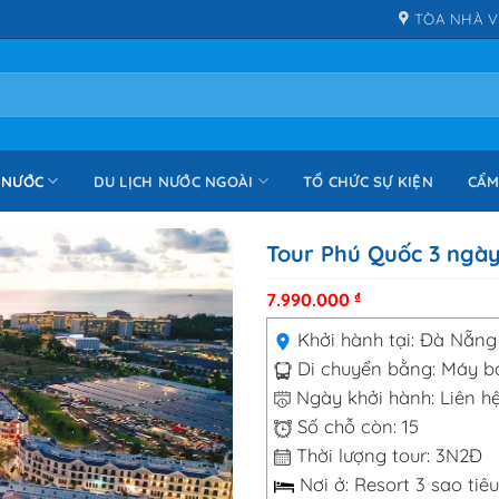
TÒA NHÀ V
 NƯỚC
DU LỊCH NƯỚC NGOÀI
TỔ CHỨC SỰ KIỆN
CẨM
Tour Phú Quốc 3 ngày
7.990.000
₫
Khởi hành tại:
Đà Nẵng
Di chuyển bằng:
Máy b
Ngày khởi hành: Liên hệ
Số chỗ còn: 15
Thời lượng tour: 3N2Đ
Nơi ở: Resort 3 sao tiê