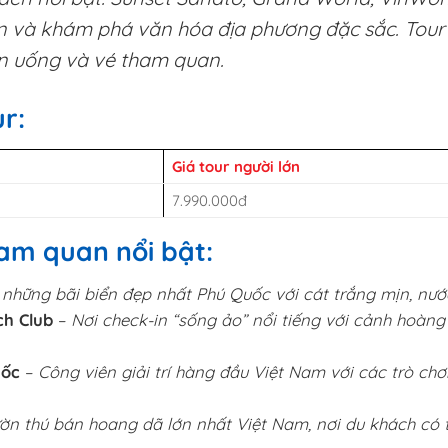
n và khám phá văn hóa địa phương đặc sắc. Tour
n uống và vé tham quan.
r:
Giá tour người lớn
7.990.000đ
am quan nổi bật:
 những bãi biển đẹp nhất Phú Quốc với cát trắng mịn, nướ
ch Club
–
Nơi check-in “sống ảo” nổi tiếng với cảnh hoàng
uốc
–
Công viên giải trí hàng đầu Việt Nam với các trò ch
ờn thú bán hoang dã lớn nhất Việt Nam, nơi du khách có