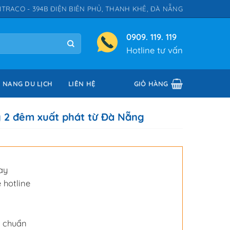
ITRACO - 394B ĐIỆN BIÊN PHỦ, THANH KHÊ, ĐÀ NẴNG
0909. 119. 119
Hotline tư vấn
 NANG DU LỊCH
LIÊN HỆ
GIỎ HÀNG
 2 đêm xuất phát từ Đà Nẵng
ay
 hotline
u chuẩn