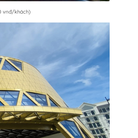
00 vnđ/khách)