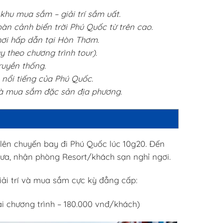
 khu mua sắm – giải trí sầm uất.
oàn cảnh biển trời Phú Quốc từ trên cao.
chơi hấp dẫn tại Hòn Thơm.
theo chương trình tour).
ruyền thống.
 nổi tiếng của Phú Quốc.
và mua sắm đặc sản địa phương.
lên chuyến bay đi Phú Quốc lúc 10g20. Đến
ưa, nhận phòng Resort/khách sạn nghỉ ngơi.
giải trí và mua sắm cực kỳ đẳng cấp:
ài chương trình – 180.000 vnđ/khách)