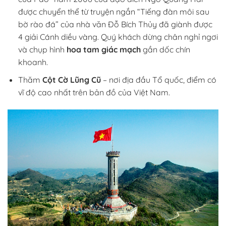
được chuyển thể từ truyện ngắn “Tiếng đàn môi sau
bờ rào đá” của nhà văn Đỗ Bích Thủy đã giành được
4 giải Cánh diều vàng. Quý khách dừng chân nghỉ ngơi
và chụp hình
hoa tam giác mạch
gần dốc chín
khoanh.
Thăm
Cột Cờ Lũng Cũ
– nơi địa đầu Tổ quốc, điểm có
vĩ độ cao nhất trên bản đồ của Việt Nam.