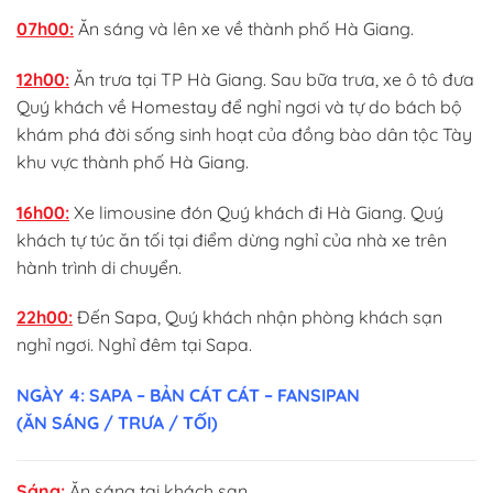
07h00:
Ăn sáng và lên xe về thành phố Hà Giang.
12h00:
Ăn trưa tại TP Hà Giang. Sau bữa trưa, xe ô tô đưa
Quý khách về Homestay để nghỉ ngơi và tự do bách bộ
khám phá đời sống sinh hoạt của đồng bào dân tộc Tày
khu vực thành phố Hà Giang.
16h00:
Xe limousine đón Quý khách đi Hà Giang.
Quý
khách tự túc ăn tối tại điểm dừng nghỉ của nhà xe trên
hành trình di chuyển.
22h00:
Đến Sapa, Quý khách nhận phòng khách sạn
nghỉ ngơi. Nghỉ đêm tại Sapa.
NGÀY 4: SAPA – BẢN CÁT CÁT – FANSIPAN
(ĂN SÁNG / TRƯA / TỐI)
Sáng:
Ăn sáng tại khách sạn.