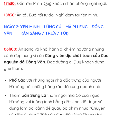
17h30:
Đến Yên Minh, Quý khách nhận phòng nghỉ ngơi.
18h30:
Ăn tối. Buổi tối tự do. Nghỉ đêm tại Yên Minh.
NGÀY 2: YÊN MINH – LŨNG CÚ – MÃ PÌ LÈNG – ĐỒNG
VĂN
(ĂN SÁNG / TRƯA / TỐI)
06h00:
Ăn sáng và khởi hành đi chiêm ngưỡng những
cảnh đẹp hùng vĩ của
Công viên địa chất
toàn cầu
Cao
nguyên đá Đồng Văn
. Dọc đường đi Quý khách dừng
ghé thăm:
Phố Cáo
với những ngôi nhà đặc trưng của người
H’mông bởi những hàng rào đá cung quanh nhà.
Thăm
bản Sủng Là
thăm ngôi nhà Cổ của người
H’mông với tường trình bằng đất – nơi đã được sử
dụng làm bối cảnh để quay bộ phim nhựa “Chuyện
của Pao” năm 2006 của đạo diễn Ngô Quang Hải