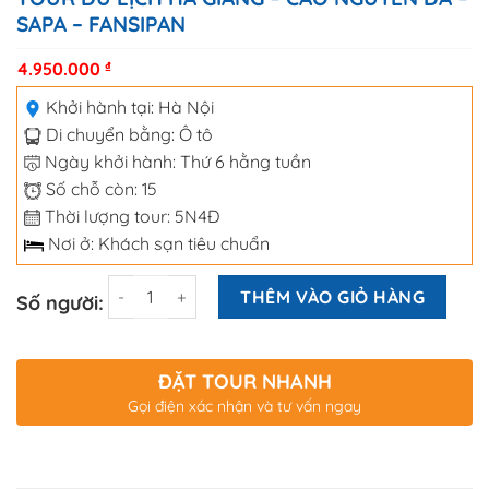
SAPA – FANSIPAN
4.950.000
₫
Khởi hành tại:
Hà Nội
Di chuyển bằng:
Ô tô
Ngày khởi hành: Thứ 6 hằng tuần
Số chỗ còn: 15
Thời lượng tour: 5N4Đ
Nơi ở: Khách sạn tiêu chuẩn
Số lượng
THÊM VÀO GIỎ HÀNG
Số người:
ĐẶT TOUR NHANH
Gọi điện xác nhận và tư vấn ngay