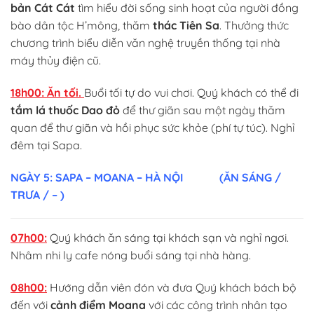
bản Cát Cát
tìm hiểu đời sống sinh hoạt của người đồng
bào dân tộc H’mông, thăm
thác Tiên Sa
. Thưởng thức
chương trình biểu diễn văn nghệ truyền thống tại nhà
máy thủy điện cũ.
18h00:
Ăn tối.
Buổi tối tự do vui chơi. Quý khách có thể đi
tắm lá thuốc Dao đỏ
để thư giãn sau một ngày thăm
quan để thư giãn và hồi phục sức khỏe (phí tự túc). Nghỉ
đêm tại Sapa.
NGÀY 5: SAPA – MOANA – HÀ NỘI
(ĂN SÁNG /
TRƯA / – )
07h00:
Quý khách ăn sáng tại khách sạn và nghỉ ngơi.
Nhâm nhi ly cafe nóng buổi sáng tại nhà hàng.
08h00:
Hướng dẫn viên đón và đưa Quý khách bách bộ
đến với
cảnh điểm Moana
với các công trình nhân tạo