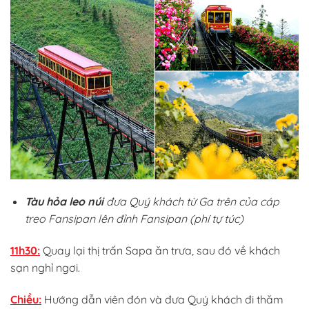
Tàu hỏa leo núi
đưa Quý khách từ Ga trên của cáp
treo Fansipan lên đỉnh Fansipan (phí tự túc)
11h30:
Quay lại thị trấn Sapa ăn trưa, sau đó về khách
sạn nghỉ ngơi.
Chiều:
Hướng dẫn viên đón và đưa Quý khách đi thăm