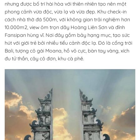
nhưng được bố trí hài hòa với thiên nhiên tạo nên một
phong cảnh vừa độc, vừa lạ và vừa đẹp.
Khu check-in
cách nhà thờ đá 500m, với không gian trải nghiệm hơn
10.000m
2
, view ôm trọn dãy Hoàng Liên Sơn và đỉnh
Fansipan hùng vĩ. Nơi đây gồm bảy hạng mục, tạo sức
hút với giới trẻ bởi nhiều tiểu cảnh độc lạ. Đó là cổng trời
Bali, tượng cô gái Moana, hồ vô cực, bàn tay vàng, xích
đu tử thần, cây cô đơn, khu cà phê.