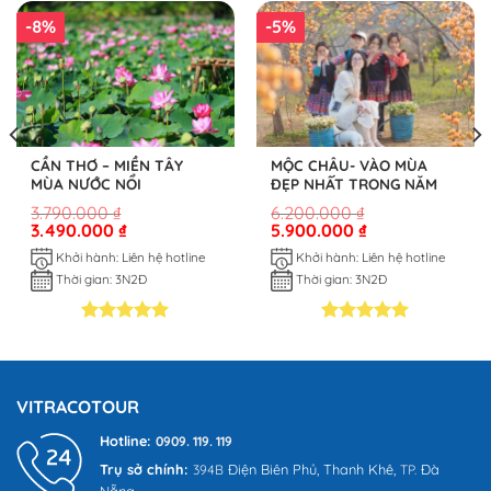
-8%
-5%
CẦN THƠ – MIỀN TÂY
MỘC CHÂU- VÀO MÙA
MÙA NƯỚC NỔI
ĐẸP NHẤT TRONG NĂM
3.790.000
₫
6.200.000
₫
3.490.000
₫
5.900.000
₫
Khởi hành: Liên hệ hotline
Khởi hành: Liên hệ hotline
Thời gian: 3N2Đ
Thời gian: 3N2Đ
5.00
2
trên 5
5.00
4
trên 5
dựa trên
dựa trên
đánh giá
đánh giá
VITRACOTOUR
Hotline:
0909. 119. 119
Trụ sở chính:
Điện Biên Phủ,
Thanh Khê,
Đà
394B
TP.