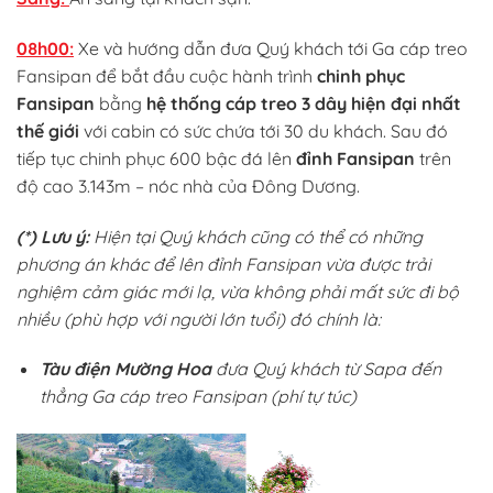
08h00:
Xe và hướng dẫn đưa Quý khách tới Ga cáp treo
Fansipan để bắt đầu cuộc hành trình
chinh phục
Fansipan
bằng
hệ thống cáp treo 3 dây hiện đại nhất
thế giới
với cabin có sức chứa tới 30 du khách. Sau đó
tiếp tục chinh phục 600 bậc đá lên
đỉnh Fansipan
trên
độ cao 3.143m – nóc nhà của Đông Dương.
(*) Lưu ý:
Hiện tại Quý khách cũng có thể có những
phương án khác để lên đỉnh Fansipan vừa được trải
nghiệm cảm giác mới lạ, vừa không phải mất sức đi bộ
nhiều (phù hợp với người lớn tuổi) đó chính là:
Tàu điện Mường Hoa
đưa Quý khách từ Sapa đến
thẳng Ga cáp treo Fansipan (phí tự túc)