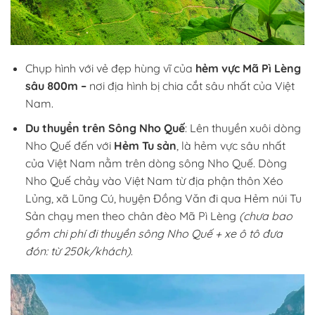
Chụp hình với vẻ đẹp hùng vĩ của
hẻm vực Mã Pì Lèng
sâu 800m –
nơi địa hình bị chia cắt sâu nhất của Việt
Nam.
Du thuyền trên Sông Nho Quế
:
Lên thuyền xuôi dòng
Nho Quế đến với
Hẻm Tu sản
, là hẻm vực sâu nhất
của Việt Nam nằm trên dòng sông
Nho Quế. Dòng
Nho Quế chảy vào Việt Nam từ địa phận thôn Xéo
Lủng, xã Lũng Cú, huyện Đồng Văn đi qua Hẻm núi Tu
Sản chạy men theo chân đèo Mã Pì Lèng
(chưa bao
gồm chi phí đi thuyền sông Nho Quế + xe ô tô đưa
đón: từ 250k/khách)
.