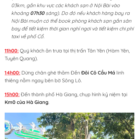
03km, gần khu vực các khách sạn ở Nội Bài vào
khoảng
07h30
sáng). Do đó nếu khách hàng bay ra
Nội Bài muộn có thể book phòng khách sạn gần sân
bay để tiết kiệm thời gian nghỉ ngơi và tiết kiệm chi phí
taxi về phố Cổ.
11h00:
Quý khách ăn trưa tại thị trấn Tân Yên (Hàm Yên,
Tuyên Quang).
14h00:
Dừng chân ghé thăm Đền
Đôi Cô Cầu Má
linh
thiêng nằm ngay bên bờ Sông Lô.
15h00:
Đến thành phố Hà Giang, chụp hình kỷ niệm tại
Km0 của Hà Giang
.