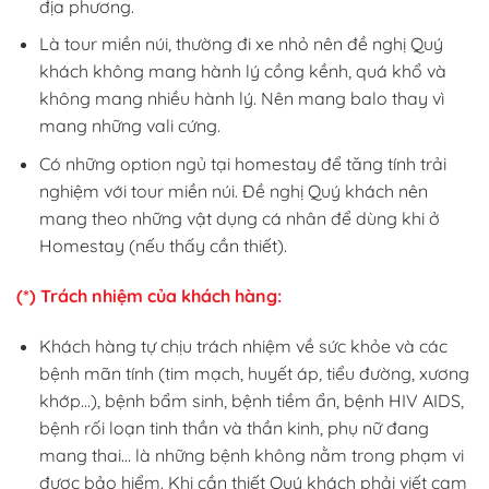
địa phương.
Là tour miền núi, thường đi xe nhỏ nên đề nghị Quý
khách không mang hành lý cồng kềnh, quá khổ và
không mang nhiều hành lý. Nên mang balo thay vì
mang những vali cứng.
Có những option ngủ tại homestay để tăng tính trải
nghiệm với tour miền núi. Đề nghị Quý khách nên
mang theo những vật dụng cá nhân để dùng khi ở
Homestay (nếu thấy cần thiết).
(*) Trách nhiệm của khách hàng:
Khách hàng tự chịu trách nhiệm về sức khỏe và các
bệnh mãn tính (tim mạch, huyết áp, tiểu đường, xương
khớp…), bệnh bẩm sinh, bệnh tiềm ẩn, bệnh HIV AIDS,
bệnh rối loạn tinh thần và thần kinh, phụ nữ đang
mang thai… là những bệnh không nằm trong phạm vi
được bảo hiểm. Khi cần thiết Quý khách phải viết cam