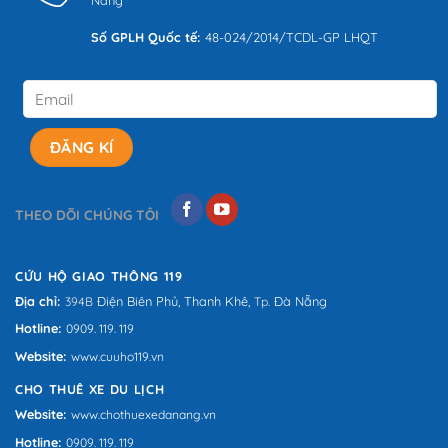
Nẵng
Số GPLH Quốc tế:
48-024/2014/TCDL-GP LHQT
THEO DÕI CHÚNG TÔI
CỨU HỘ GIAO THÔNG 119
Địa chỉ:
Điện Biên Phủ,
Thanh Khê,
Đà Nẵng
394B
Tp.
Hotline:
0909. 119. 119
Website:
www.cuuho119.vn
CHO THUÊ XE DU LỊCH
Website:
www.chothuexedanang.vn
Hotline:
0909. 119. 119