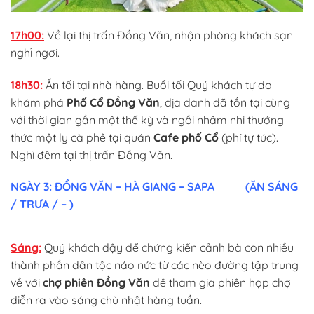
17h00:
Về lại thị trấn Đồng Văn, nhận phòng khách sạn
nghỉ ngơi.
18h30:
Ăn tối tại nhà hàng. Buổi tối Quý khách tự do
khám phá
Phố Cổ Đồng Văn
, địa danh đã tồn tại cùng
với thời gian gần một thế kỷ và ngồi nhâm nhi thưởng
thức một ly cà phê tại quán
Cafe phố Cổ
(phí tự túc).
Nghỉ đêm tại thị trấn Đồng Văn.
NGÀY 3: ĐỒNG VĂN – HÀ GIANG – SAPA
(ĂN SÁNG
/ TRƯA / – )
Sáng:
Quý khách dậy để chứng kiến cảnh bà con nhiều
thành phần dân tộc náo nức từ các nèo đường tập trung
về với
chợ phiên Đồng Văn
để tham gia phiên họp chợ
diễn ra vào sáng chủ nhật hàng tuần.