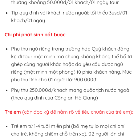
thường khoảng 50.000đ/01 khách/01 ngày tour
Tip quy định với khách nước ngoài: tối thiểu 3usd/01
khách/01 ngày
Chi phí phát sinh bắt buộc:
Phụ thu ngủ riêng trong trường hợp Quý khách đăng
ký đi tour một mình mà chúng không không thể bố trí
ghép cùng người khác hoặc do yêu cầu được ngủ
riêng (một mình một phòng) từ phía khách hàng. Mức
phụ thu tính cho 01 người là: 900.000đ.
Phụ thu 250.000đ/khách mang quốc tịch nước ngoài
(theo quy định của Công an Hà Giang)
Trẻ em
(cần đọc kỹ để nắm rõ về tiêu chuẩn của trẻ em):
Trẻ em từ 1-4 tuổi miễn phí (bố mẹ tự lo mọi chi phí
cho trẻ, không chiếm chỗ trên xe). 02 người lớn chỉ