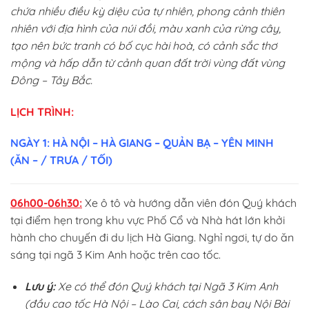
chứa nhiều điều kỳ diệu của tự nhiên, phong cảnh thiên
nhiên với địa hình của núi đồi, màu xanh của rừng cây,
tạo nên bức tranh có bố cục hài hoà, có cảnh sắc thơ
mộng và hấp dẫn từ cảnh quan đất trời vùng đất vùng
Đông – Tây Bắc.
LỊCH TRÌNH:
NGÀY 1: HÀ NỘI – HÀ GIANG – QUẢN BẠ – YÊN MINH
(ĂN – / TRƯA / TỐI)
06h00-06h30:
Xe ô tô và hướng dẫn viên đón Quý khách
tại điểm hẹn trong khu vực Phố Cổ và Nhà hát lớn khởi
hành cho chuyến đi du lịch Hà Giang. Nghỉ ngơi, tự do ăn
sáng tại ngã 3 Kim Anh hoặc trên cao tốc.
Lưu ý:
Xe có thể đón Quý khách tại Ngã 3 Kim Anh
(đầu cao tốc Hà Nội – Lào Cai, cách sân bay Nội Bài