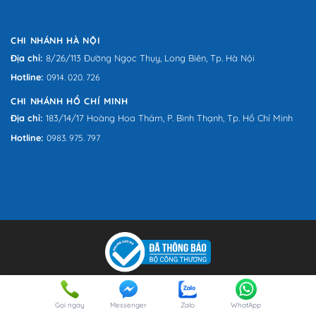
CHI NHÁNH HÀ NỘI
Địa chỉ:
8/26/113 Đường Ngọc Thụy, Long Biên, Tp. Hà Nội
Hotline:
0914. 020. 726
CHI NHÁNH HỒ CHÍ MINH
Địa chỉ:
183/14/17 Hoàng Hoa Thám, P. Bình Thạnh, Tp. Hồ Chí Minh
Hotline:
0983. 975. 797
Bản quyền 2026 © Vitracotour.com
text-mobile
Gọi ngay
Messenger
Zalo
WhatApp