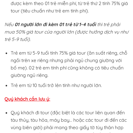
được kèm theo 01 trẻ miễn phí, từ trẻ thứ 2 tính 75% giá
tour (tiêu chuẩn như trẻ em tính phí).
Nếu
01 người lớn đi kèm 01 trẻ từ 1-4 tuổi
thì trẻ phải
mua 50% giá tour của người lớn (được hưởng dịch vụ như
trẻ 5-9 tuổi).
Trẻ em từ 5-9 tuổi tính 75% giá tour (ăn suất riêng, chỗ
ngồi trên xe riêng nhưng phải ngủ chung giường với
bố mẹ). 02 trẻ em tính phí cũng không có tiêu chuẩn
giường ngủ riêng.
Trẻ em từ 10 tuổi trở lên tính như người lớn.
Quý khách cần lưu ý:
Quý khách đi tour
(đặc biệt là các tour liên quan đến
tàu thủy, tàu hỏa, máy bay… hoặc các tour đi đến các
vùng biên giới)
phải mang theo giấy tờ tùy thân hợp