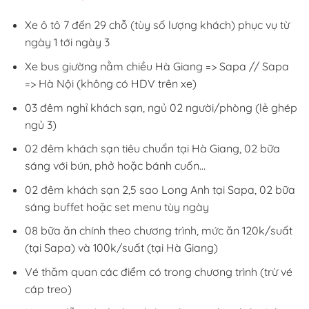
Xe ô tô 7 đến 29 chỗ (tùy số lượng khách) phục vụ từ
ngày 1 tới ngày 3
Xe bus giường nằm chiều Hà Giang => Sapa // Sapa
=> Hà Nội (không có HDV trên xe)
03 đêm nghỉ khách sạn, ngủ 02 người/phòng (lẻ ghép
ngủ 3)
02 đêm khách sạn tiêu chuẩn tại Hà Giang, 02 bữa
sáng với bún, phở hoặc bánh cuốn…
02 đêm khách sạn 2,5 sao Long Anh tại Sapa, 02 bữa
sáng buffet hoặc set menu tùy ngày
08 bữa ăn chính theo chương trình, mức ăn 120k/suất
(tại Sapa) và 100k/suất (tại Hà Giang)
Vé thăm quan các điểm có trong chương trình (trừ vé
cáp treo)