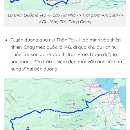
Lộ trình Quốc lộ 14B -> Cầu Hà Nha -> Trại giam Am Điền ->
KDL Cổng Trời Đông Giang
Tuyến đường qua núi Thần Tài – Hòa mình vào thiên
nhiên: Chạy theo quốc lộ 14G, đi qua khu du lịch núi
Thần Tài, sau đó rẽ vào thị trấn Prao. Đoạn đường
này mang đến trải nghiệm đẹp mắt với cảnh núi non
hùng vĩ hai bên đường.