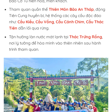
bào Cơ Tu hiền hòa, mến khách.
Tham quan quần thể
Thiên Môn Bảo An Tháp
, động
Tiên Cung huyền bí, hệ thống các cây cầu độc đáo
như:
Cầu Kiều
,
Cầu Vồng
,
Cầu Cánh Chim
,
Cầu Thác
Tiên
dẫn lối qua rừng.
Tận hưởng làn nước mát lạnh tại
Thác Trứng Rồng
,
nơi lý tưởng để hòa mình vào thiên nhiên sau hành
trình tham quan.