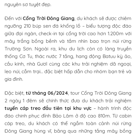
nguyên sơ tuyệt đẹp.
Đến với
Cổng Trời Đông Giang
, du khách sẽ được chiêm
ngưỡng 210 búp sen đá khổng lồ – biểu tượng độc đáo
giữa đại ngàn, check-in tại cổng trời cao hơn 1.200m với
mây trắng bồng bềnh và tầm nhìn bao trọn núi rừng
Trường Sơn. Ngoài ra, khu du lịch còn có làng truyền
thống Cơ Tu, thác nước 7 tầng, hang động Batuu kỳ ảo,
cầu kính, nhà Gươl cùng các khu trải nghiệm dã ngoại,
leo núi, cắm trại… đặc biệt hấp dẫn cho nhóm bạn trẻ và
gia đình.
Đặc biệt,
từ tháng 06/2024
, tour Cổng Trời Đông Giang
2 ngày 1 đêm sẽ chính thức đưa du khách trải nghiệm
tuyến cáp treo đầu tiên tại khu vực
– hành trình độc
đáo chinh phục đỉnh Bảo Lâm ở độ cao 810m. Từ cabin
cáp treo, du khách có thể ngắm toàn cảnh núi rừng
Đông Giang hùng vĩ, băng qua những tầng mây bồng