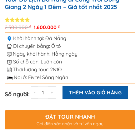
Giang 2 Ngày 1 Đêm – Giá tốt nhất 2025
2.500.000
₫
1.600.000
₫
5.00
3
trên 5
dựa trên
đánh giá
Khởi hành tại:
Đà Nẵng
Di chuyển bằng:
Ô tô
Ngày khởi hành: Hằng ngày
Số chỗ còn: Luôn còn
Thời lượng tour: 2N1Đ
Nơi ở: Fivitel Sông Ngân
Số lượng
THÊM VÀO GIỎ HÀNG
Số người:
ĐẶT TOUR NHANH
Gọi điện xác nhận và tư vấn ngay