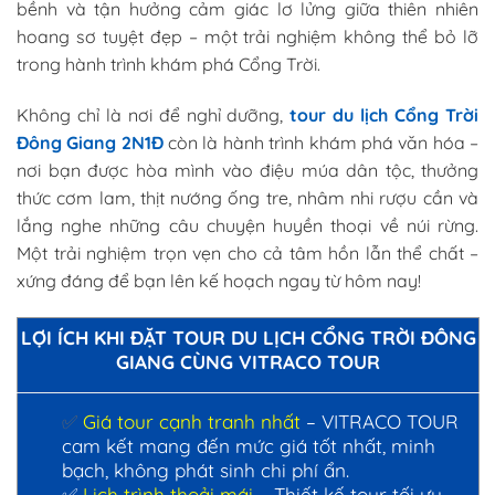
bềnh và tận hưởng cảm giác lơ lửng giữa thiên nhiên
hoang sơ tuyệt đẹp – một trải nghiệm không thể bỏ lỡ
trong hành trình khám phá Cổng Trời.
Không chỉ là nơi để nghỉ dưỡng,
tour du lịch Cổng Trời
Đông Giang 2N1Đ
còn là hành trình khám phá văn hóa –
nơi bạn được hòa mình vào điệu múa dân tộc, thưởng
thức cơm lam, thịt nướng ống tre, nhâm nhi rượu cần và
lắng nghe những câu chuyện huyền thoại về núi rừng.
Một trải nghiệm trọn vẹn cho cả tâm hồn lẫn thể chất –
xứng đáng để bạn lên kế hoạch ngay từ hôm nay!
LỢI ÍCH KHI ĐẶT TOUR DU LỊCH CỔNG TRỜI ĐÔNG
GIANG CÙNG VITRACO TOUR
✅
Giá tour cạnh tranh nhất
– VITRACO TOUR
cam kết mang đến mức giá tốt nhất, minh
bạch, không phát sinh chi phí ẩn.
✅
Lịch trình thoải mái
– Thiết kế tour tối ưu,