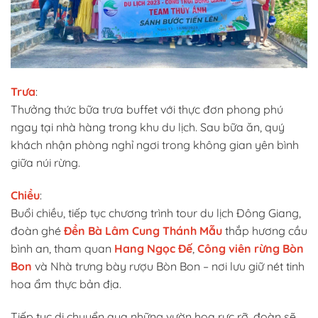
Trưa
:
Thưởng thức bữa trưa buffet với thực đơn phong phú
ngay tại nhà hàng trong khu du lịch. Sau bữa ăn, quý
khách nhận phòng nghỉ ngơi trong không gian yên bình
giữa núi rừng.
Chiều
:
Buổi chiều, tiếp tục chương trình tour du lịch Đông Giang,
đoàn ghé
Đền Bà Lâm Cung Thánh Mẫu
thắp hương cầu
bình an, tham quan
Hang Ngọc Đế
,
Công viên rừng Bòn
Bon
và Nhà trưng bày rượu Bòn Bon – nơi lưu giữ nét tinh
hoa ẩm thực bản địa.
Tiếp tục di chuyển qua những vườn hoa rực rỡ, đoàn sẽ