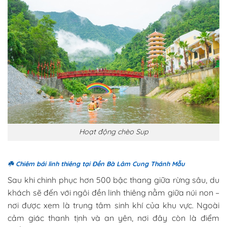
Hoạt động chèo Sup
☘️
Chiêm bái linh thiêng tại Đền Bà Lâm Cung Thánh Mẫu
Sau khi chinh phục hơn 500 bậc thang giữa rừng sâu, du
khách sẽ đến với ngôi đền linh thiêng nằm giữa núi non –
nơi được xem là trung tâm sinh khí của khu vực. Ngoài
cảm giác thanh tịnh và an yên, nơi đây còn là điểm