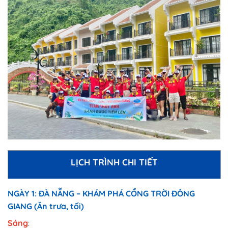
LỊCH TRÌNH CHI TIẾT
NGÀY 1: ĐÀ NẴNG – KHÁM PHÁ CỔNG TRỜI ĐÔNG
GIANG (Ăn trưa, tối)
Sáng
: