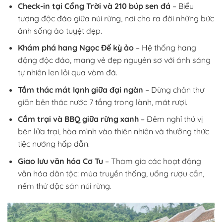
Check-in tại Cổng Trời và 210 búp sen đá
– Biểu
tượng độc đáo giữa núi rừng, nơi cho ra đời những bức
ảnh sống ảo tuyệt đẹp.
Khám phá hang Ngọc Đế kỳ ảo
– Hệ thống hang
động độc đáo, mang vẻ đẹp nguyên sơ với ánh sáng
tự nhiên len lỏi qua vòm đá.
Tắm thác mát lạnh giữa đại ngàn
– Dừng chân thư
giãn bên thác nước 7 tầng trong lành, mát rượi.
Cắm trại và BBQ giữa rừng xanh
– Đêm nghỉ thú vị
bên lửa trại, hòa mình vào thiên nhiên và thưởng thức
tiệc nướng hấp dẫn.
Giao lưu văn hóa Cơ Tu
– Tham gia các hoạt động
văn hóa dân tộc: múa truyền thống, uống rượu cần,
nếm thử đặc sản núi rừng.