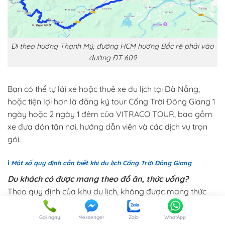
Đi theo hướng Thạnh Mỹ, đường HCM hướng Bắc rẽ phải vào
đường ĐT 609
Bạn có thể tự lái xe hoặc
thuê xe du lịch tại Đà Nẵng
,
hoặc tiện lợi hơn là đăng ký tour Cổng Trời Đông Giang 1
ngày hoặc 2 ngày 1 đêm của VITRACO TOUR, bao gồm
xe đưa đón tận nơi, hướng dẫn viên và các dịch vụ trọn
gói.
ℹ️
Một số quy định cần biết khi du lịch Cổng Trời Đông Giang
Du khách có được mang theo đồ ăn, thức uống?
Theo quy định của khu du lịch, không được mang thức
ăn và nước uống từ bên ngoài vào, nhằm đảm bảo vệ
sinh môi trường và giữ gìn cảnh quan thiên nhiên trong
Gọi ngay
Messenger
Zalo
WhatApp