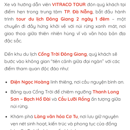
Xe và hướng dẫn viên
VITRACO TOUR
đón quý khách tại
điểm hẹn trong trung tâm
TP. Đà Nẵng
, bắt đầu hành
trình
tour du lịch
Đông Giang 2 ngày 1 đêm
– một
chuyến đi đầy hứng khởi về với núi rừng xanh mát, nơi
giao thoa giữa thiên nhiên hùng vĩ và văn hóa bản địa
đặc sắc.
Đến khu du lịch
Cổng Trời Đông Giang
, quý khách sẽ
bước vào không gian “tiên cảnh giữa đại ngàn” với các
điểm tham quan độc đáo như:
Điện Ngọc Hoàng
linh thiêng, nơi cầu nguyện bình an.
Băng qua Cổng Trời để chiêm ngưỡng
Thanh Long
Sơn – Bạch Hổ Đài
và
Cầu Lưỡi Rồng
ấn tượng giữa
núi rừng.
Khám phá
Làng văn hóa Cơ Tu
, nơi lưu giữ nguyên
vẹn nét sinh hoạt, kiến trúc và phong tục của đồng