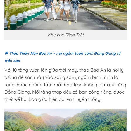
Khu vực Cổng Trời
☘️
Tháp Thiên Môn Bảo An – nơi ngắm toàn cảnh Đông Giang từ
trên cao
Với 10 tầng vươn lên giữa trời mây, tháp Bảo An là nơi lý
tưởng để săn mây vào sáng sớm, ngắm bình minh ló
rạng, hoặc phóng tầm mắt bao trọn không gian núi rừng
Đông Giang. Mỗi tầng tháp đều có ban công riêng, được
thiết kế hài hòa giữa hiện đại và truyền thống.