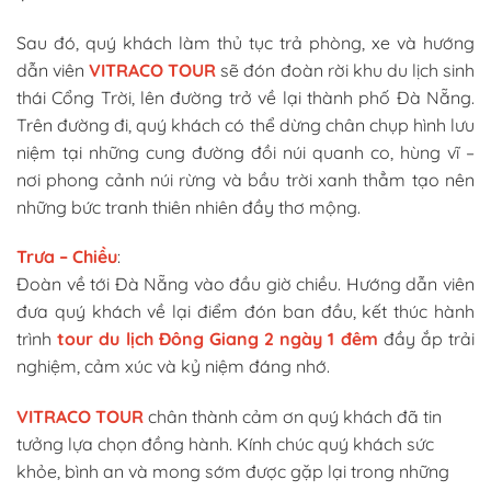
Sau đó, quý khách làm thủ tục trả phòng, xe và hướng
dẫn viên
VITRACO TOUR
sẽ đón đoàn rời khu du lịch sinh
thái Cổng Trời, lên đường trở về lại thành phố Đà Nẵng.
Trên đường đi, quý khách có thể dừng chân chụp hình lưu
niệm tại những cung đường đồi núi quanh co, hùng vĩ –
nơi phong cảnh núi rừng và bầu trời xanh thẳm tạo nên
những bức tranh thiên nhiên đầy thơ mộng.
Trưa – Chiều
:
Đoàn về tới Đà Nẵng vào đầu giờ chiều. Hướng dẫn viên
đưa quý khách về lại điểm đón ban đầu, kết thúc hành
trình
tour du lịch Đông Giang 2 ngày 1 đêm
đầy ắp trải
nghiệm, cảm xúc và kỷ niệm đáng nhớ.
VITRACO TOUR
chân thành cảm ơn quý khách đã tin
tưởng lựa chọn đồng hành. Kính chúc quý khách sức
khỏe, bình an và mong sớm được gặp lại trong những