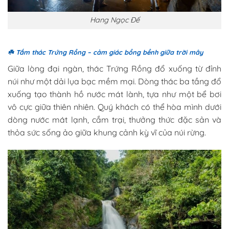
Hang Ngọc Đế
☘️
Tắm thác Trứng Rồng – cảm giác bồng bềnh giữa trời mây
Giữa lòng đại ngàn, thác Trứng Rồng đổ xuống từ đỉnh
núi như một dải lụa bạc mềm mại. Dòng thác ba tầng đổ
xuống tạo thành hồ nước mát lành, tựa như một bể bơi
vô cực giữa thiên nhiên. Quý khách có thể hòa mình dưới
dòng nước mát lạnh, cắm trại, thưởng thức đặc sản và
thỏa sức sống ảo giữa khung cảnh kỳ vĩ của núi rừng.