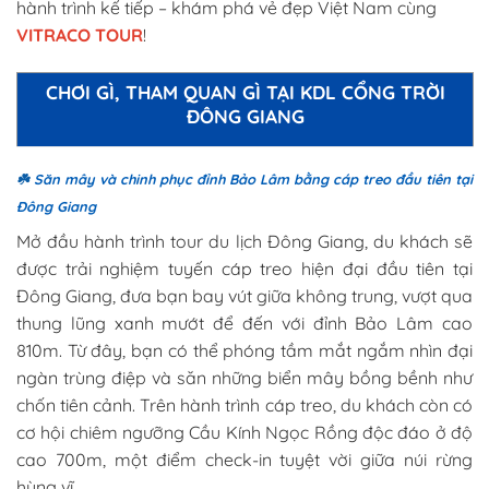
hành trình kế tiếp – khám phá vẻ đẹp Việt Nam cùng
VITRACO TOUR
!
CHƠI GÌ, THAM QUAN GÌ TẠI KDL CỔNG TRỜI
ĐÔNG GIAN
G
☘️
Săn mây và chinh phục đỉnh Bảo Lâm bằng cáp treo đầu tiên tại
Đông Giang
Mở đầu hành trình tour du lịch Đông Giang, du khách sẽ
được trải nghiệm tuyến cáp treo hiện đại đầu tiên tại
Đông Giang, đưa bạn bay vút giữa không trung, vượt qua
thung lũng xanh mướt để đến với đỉnh Bảo Lâm cao
810m. Từ đây, bạn có thể phóng tầm mắt ngắm nhìn đại
ngàn trùng điệp và săn những biển mây bồng bềnh như
chốn tiên cảnh. Trên hành trình cáp treo, du khách còn có
cơ hội chiêm ngưỡng Cầu Kính Ngọc Rồng độc đáo ở độ
cao 700m, một điểm check-in tuyệt vời giữa núi rừng
hùng vĩ.