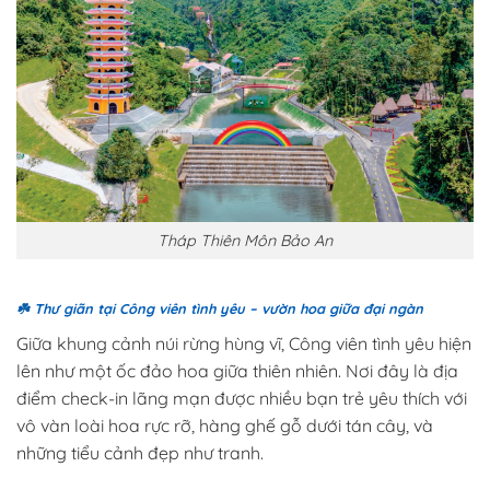
Tháp Thiên Môn Bảo An
☘️
Thư giãn tại Công viên tình yêu – vườn hoa giữa đại ngàn
Giữa khung cảnh núi rừng hùng vĩ, Công viên tình yêu hiện
lên như một ốc đảo hoa giữa thiên nhiên. Nơi đây là địa
điểm check-in lãng mạn được nhiều bạn trẻ yêu thích với
vô vàn loài hoa rực rỡ, hàng ghế gỗ dưới tán cây, và
những tiểu cảnh đẹp như tranh.