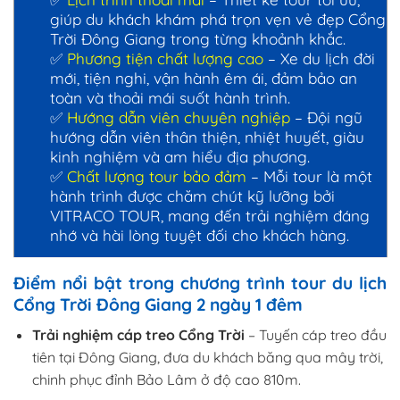
giúp du khách khám phá trọn vẹn vẻ đẹp Cổng
Trời Đông Giang trong từng khoảnh khắc.
✅
Phương tiện chất lượng cao
– Xe du lịch đời
mới, tiện nghi, vận hành êm ái, đảm bảo an
toàn và thoải mái suốt hành trình.
✅
Hướng dẫn viên chuyên nghiệp
– Đội ngũ
hướng dẫn viên thân thiện, nhiệt huyết, giàu
kinh nghiệm và am hiểu địa phương.
✅
Chất lượng tour bảo đảm
– Mỗi tour là một
hành trình được chăm chút kỹ lưỡng bởi
VITRACO TOUR, mang đến trải nghiệm đáng
nhớ và hài lòng tuyệt đối cho khách hàng.
Điểm nổi bật trong chương trình tour du lịch
Cổng Trời Đông Giang 2 ngày 1 đêm
Trải nghiệm cáp treo Cổng Trời
– Tuyến cáp treo đầu
tiên tại Đông Giang, đưa du khách băng qua mây trời,
chinh phục đỉnh Bảo Lâm ở độ cao 810m.