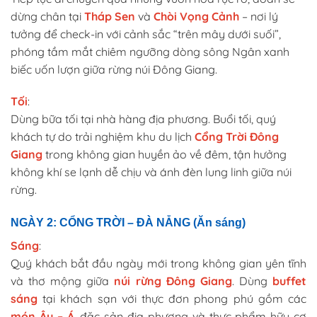
dừng chân tại
Tháp Sen
và
Chòi Vọng Cảnh
– nơi lý
tưởng để check-in với cảnh sắc “trên mây dưới suối”,
phóng tầm mắt chiêm ngưỡng dòng sông Ngân xanh
biếc uốn lượn giữa rừng núi Đông Giang.
Tối
:
Dùng bữa tối tại nhà hàng địa phương. Buổi tối, quý
khách tự do trải nghiệm khu du lịch
Cổng Trời Đông
Giang
trong không gian huyền ảo về đêm, tận hưởng
không khí se lạnh dễ chịu và ánh đèn lung linh giữa núi
rừng.
NGÀY 2: CỔNG TRỜI – ĐÀ NẴNG (Ăn sáng)
Sáng
:
Quý khách bắt đầu ngày mới trong không gian yên tĩnh
và thơ mộng giữa
núi rừng Đông Giang
. Dùng
buffet
sáng
tại khách sạn với thực đơn phong phú gồm các
món Âu – Á
, đặc sản địa phương và thực phẩm hữu cơ