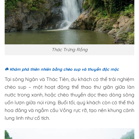
Thác Trứng Rồng
☘️
Khám phá thiên nhiên bằng chèo sup và thuyền độc mộc
Tại sông Ngân và Thác Tiên, du khách có thể trải nghiệm
chèo sup – một hoạt động thể thao thư giãn giữa làn
nước trong xanh, hoặc chèo thuyền dọc theo dòng sông
uốn lượn giữa núi rừng. Buổi tối, quý khách còn có thể thả
hoa đăng và ngắm cầu Vồng rực rỡ, tạo nên khung cảnh
lung linh như cổ tích.