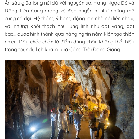
Ẩn sâu giữa lòng núi đá vôi nguyên sơ, Hang Ngọc Đế và
Động Tiên Cung mang vẻ đẹp huyền bí như những mê
cung cổ đại. Hệ thống 9 hang động lớn nhỏ nối liền nhau,
với những khối thạch nhũ lung linh như dát vàng, dát
bạc… được hình thành qua hàng nghìn năm kiến tạo thiên
nhiên. Đây chắc chắn là điểm dừng chân không thể thiếu
trong tour du lịch khám phá Cổng Trời Đông Giang.