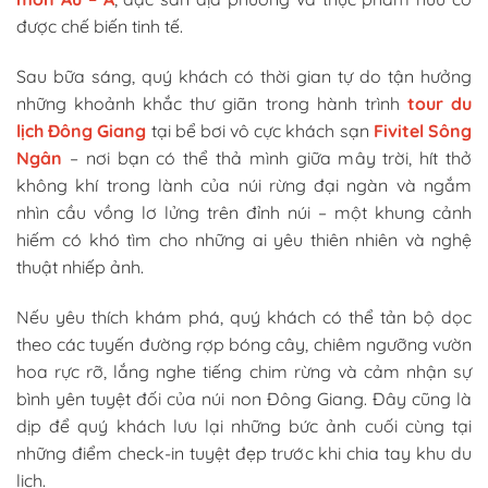
được chế biến tinh tế.
Sau bữa sáng, quý khách có thời gian tự do tận hưởng
những khoảnh khắc thư giãn trong hành trình
tour du
lịch Đông Giang
tại bể bơi vô cực khách sạn
Fivitel Sông
Ngân
– nơi bạn có thể thả mình giữa mây trời, hít thở
không khí trong lành của núi rừng đại ngàn và ngắm
nhìn cầu vồng lơ lửng trên đỉnh núi – một khung cảnh
hiếm có khó tìm cho những ai yêu thiên nhiên và nghệ
thuật nhiếp ảnh.
Nếu yêu thích khám phá, quý khách có thể tản bộ dọc
theo các tuyến đường rợp bóng cây, chiêm ngưỡng vườn
hoa rực rỡ, lắng nghe tiếng chim rừng và cảm nhận sự
bình yên tuyệt đối của núi non Đông Giang. Đây cũng là
dịp để quý khách lưu lại những bức ảnh cuối cùng tại
những điểm check-in tuyệt đẹp trước khi chia tay khu du
lịch.