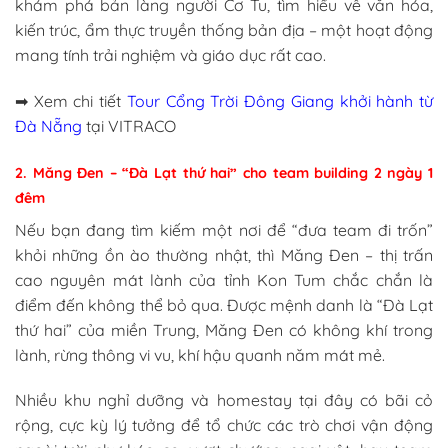
khám phá bản làng người Cơ Tu, tìm hiểu về văn hóa,
kiến trúc, ẩm thực truyền thống bản địa – một hoạt động
mang tính trải nghiệm và giáo dục rất cao.
➡ Xem chi tiết
Tour Cổng Trời Đông Giang khởi hành từ
Đà Nẵng
tại VITRACO
2. Măng Đen – “Đà Lạt thứ hai” cho team building 2 ngày 1
đêm
Nếu bạn đang tìm kiếm một nơi để “đưa team đi trốn”
khỏi những ồn ào thường nhật, thì Măng Đen – thị trấn
cao nguyên mát lành của tỉnh Kon Tum chắc chắn là
điểm đến không thể bỏ qua. Được mệnh danh là “Đà Lạt
thứ hai” của miền Trung, Măng Đen có không khí trong
lành, rừng thông vi vu, khí hậu quanh năm mát mẻ.
Nhiều khu nghỉ dưỡng và homestay tại đây có bãi cỏ
rộng, cực kỳ lý tưởng để tổ chức các trò chơi vận động