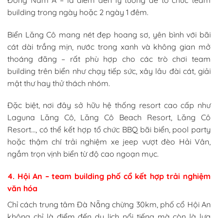
building trong ngày hoặc 2 ngày 1 đêm.
Biển Lăng Cô mang nét đẹp hoang sơ, yên bình với bãi
cát dài trắng mịn, nước trong xanh và không gian mở
thoáng đãng – rất phù hợp cho các trò chơi team
building trên biển như chạy tiếp sức, xây lâu đài cát, giải
mật thư hay thử thách nhóm.
Đặc biệt, nơi đây sở hữu hệ thống resort cao cấp như
Laguna Lăng Cô, Lăng Cô Beach Resort, Lăng Cô
Resort…, có thể kết hợp tổ chức BBQ bãi biển, pool party
hoặc thậm chí trải nghiệm xe jeep vượt đèo Hải Vân,
ngắm trọn vịnh biển từ độ cao ngoạn mục.
4. Hội An – team building phố cổ kết hợp trải nghiệm
văn hóa
Chỉ cách trung tâm Đà Nẵng chừng 30km, phố cổ Hội An
không chỉ là điểm đến du lịch nổi tiếng mà còn là lựa