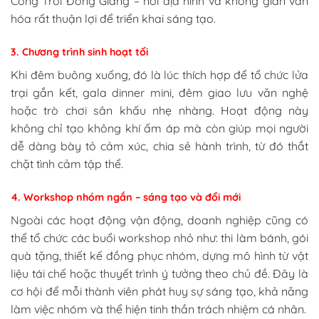
Cổng Trời Đông Giang – nơi địa hình và không gian văn
hóa rất thuận lợi để triển khai sáng tạo.
3. Chương trình sinh hoạt tối
Khi đêm buông xuống, đó là lúc thích hợp để tổ chức lửa
trại gắn kết, gala dinner mini, đêm giao lưu văn nghệ
hoặc trò chơi sân khấu nhẹ nhàng. Hoạt động này
không chỉ tạo không khí ấm áp mà còn giúp mọi người
dễ dàng bày tỏ cảm xúc, chia sẻ hành trình, từ đó thắt
chặt tình cảm tập thể.
4. Workshop nhóm ngắn – sáng tạo và đổi mới
Ngoài các hoạt động vận động, doanh nghiệp cũng có
thể tổ chức các buổi workshop nhỏ như: thi làm bánh, gói
quà tặng, thiết kế đồng phục nhóm, dựng mô hình từ vật
liệu tái chế hoặc thuyết trình ý tưởng theo chủ đề. Đây là
cơ hội để mỗi thành viên phát huy sự sáng tạo, khả năng
làm việc nhóm và thể hiện tinh thần trách nhiệm cá nhân.