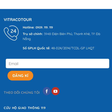
Tour
A
đi
Ghép
Đến
lần
Đà
Z
đầu
Nẵng
Nổi
VITRACOTOUR
Bật
Cùng
Hotline:
0909. 119. 119
VITRACO
Trụ sở chính:
Điện Biên Phủ,
Thanh Khê,
Đà
394B
TP.
Tour
Nẵng
Số GPLH Quốc tế:
48-024/2014/TCDL-GP LHQT
THEO DÕI CHÚNG TÔI
CỨU HỘ GIAO THÔNG 119