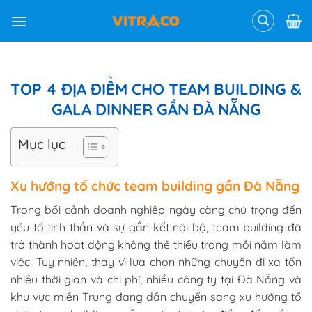
Skip
to
content
TOP 4 ĐỊA ĐIỂM CHO TEAM BUILDING &
GALA DINNER GẦN ĐÀ NẴNG
Mục lục
Xu hướng tổ chức team building gần Đà Nẵng
Trong bối cảnh doanh nghiệp ngày càng chú trọng đến
yếu tố tinh thần và sự gắn kết nội bộ, team building đã
trở thành hoạt động không thể thiếu trong mỗi năm làm
việc. Tuy nhiên, thay vì lựa chọn những chuyến đi xa tốn
nhiều thời gian và chi phí, nhiều công ty tại Đà Nẵng và
khu vực miền Trung đang dần chuyển sang xu hướng tổ