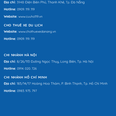
Địa chỉ:
Điện Biên Phủ,
Thanh Khê,
Đà Nẵng
394B
Tp.
Hotline:
0909. 119. 119
Website:
www.cuuho119.vn
CHO THUÊ XE DU LỊCH
Website:
www.chothuexedanang.vn
Hotline:
0909. 119. 119
CHI NHÁNH HÀ NỘI
Địa chỉ:
8/26/113 Đường Ngọc Thụy, Long Biên, Tp. Hà Nội
Hotline:
0914. 020. 726
CHI NHÁNH HỒ CHÍ MINH
Địa chỉ:
183/14/17 Hoàng Hoa Thám, P. Bình Thạnh, Tp. Hồ Chí Minh
Hotline:
0983. 975. 797