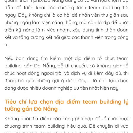
quanh thành phố, Đà Nẵng đang có vô vàn lựa chọn hấp
dẫn để triển khai các chương trình team building 1-2
ngày. Đây không chỉ là cơ hội để nhân viên thư giãn sau
những ngày làm việc căng thẳng, mà còn là dịp để phát
triển kỹ năng làm việc nhóm, xây dựng tinh thần đoàn
kết và tăng cường kết nối giữa các thành viên trong công
ty.
Nếu bạn đang tìm kiếm một địa điểm tổ chức team
building gần Đà Nẵng, dễ di chuyển, có không gian tổ
chức hoạt động ngoài trời và dịch vụ đi kèm đầy đủ, thì
đừng bỏ qua những gợi ý dưới đây – là các lựa chọn
đang được nhiều doanh nghiệp ưu tiên nhất hiện nay.
Tiêu chí lựa chọn địa điểm team building lý
tưởng gần Đà Nẵng
Không phải địa điểm nào cũng phù hợp để tổ chức một
chương trình team building hiệu quả. Để chuyến đi vừa