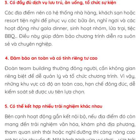
3. Có đầy đủ dịch vụ lưu trú, ăn uống, tổ chức sự kiện
Các địa điểm nên có hệ thống nhà hàng, khách sạn hoặc
resort tiện nghi để phục vụ các bữa ăn, nghỉ ngơi và các
hoạt động như gala dinner, sinh hoạt nhóm, lửa trại, tiệc
BBQ… Điều này giúp đảm bảo chương trình diễn ra suôn
sẻ và chuyên nghiệp.
4. Đảm bảo an toàn và có tính riêng tư cao
Đoàn team building thường đông người, cần không gian
riêng biệt để dễ quản lý và tổ chức chương trình. Vì vậy,
những khu vực có độ an toàn cao, hạn chế đông đúc, dễ
kiểm soát sẽ được ưu tiên lựa chọn.
5. Có thể kết hợp nhiều trải nghiệm khác nhau
Bên cạnh hoạt động gắn kết nội bộ, nếu địa điểm đó còn
mang đến trải nghiệm văn hóa, khám phá địa phương,
tham quan sinh thái hoặc nghỉ dưỡng thì càng nâng cao
giá trị của chuyến đi. Một hành trình vừa vui chơi – vừa trải