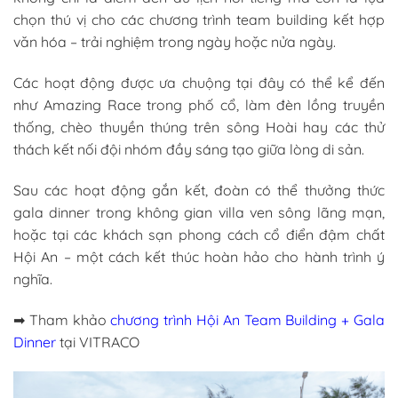
chọn thú vị cho các chương trình team building kết hợp
văn hóa – trải nghiệm trong ngày hoặc nửa ngày.
Các hoạt động được ưa chuộng tại đây có thể kể đến
như Amazing Race trong phố cổ, làm đèn lồng truyền
thống, chèo thuyền thúng trên sông Hoài hay các thử
thách kết nối đội nhóm đầy sáng tạo giữa lòng di sản.
Sau các hoạt động gắn kết, đoàn có thể thưởng thức
gala dinner trong không gian villa ven sông lãng mạn,
hoặc tại các khách sạn phong cách cổ điển đậm chất
Hội An – một cách kết thúc hoàn hảo cho hành trình ý
nghĩa.
➡ Tham khảo
chương trình Hội An Team Building + Gala
Dinner
tại VITRACO