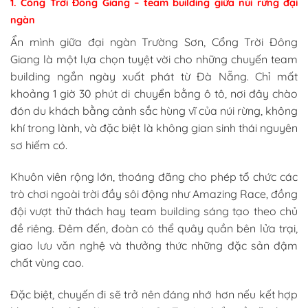
1. Cổng Trời Đông Giang – team building giữa núi rừng đại
ngàn
Ẩn mình giữa đại ngàn Trường Sơn, Cổng Trời Đông
Giang là một lựa chọn tuyệt vời cho những chuyến team
building ngắn ngày xuất phát từ Đà Nẵng. Chỉ mất
khoảng 1 giờ 30 phút di chuyển bằng ô tô, nơi đây chào
đón du khách bằng cảnh sắc hùng vĩ của núi rừng, không
khí trong lành, và đặc biệt là không gian sinh thái nguyên
sơ hiếm có.
Khuôn viên rộng lớn, thoáng đãng cho phép tổ chức các
trò chơi ngoài trời đầy sôi động như Amazing Race, đồng
đội vượt thử thách hay team building sáng tạo theo chủ
đề riêng. Đêm đến, đoàn có thể quây quần bên lửa trại,
giao lưu văn nghệ và thưởng thức những đặc sản đậm
chất vùng cao.
Đặc biệt, chuyến đi sẽ trở nên đáng nhớ hơn nếu kết hợp