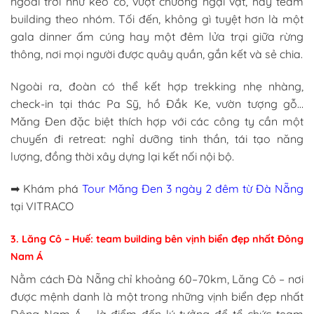
ngoài trời như kéo co, vượt chướng ngại vật, hay team
building theo nhóm. Tối đến, không gì tuyệt hơn là một
gala dinner ấm cúng hay một đêm lửa trại giữa rừng
thông, nơi mọi người được quây quần, gắn kết và sẻ chia.
Ngoài ra, đoàn có thể kết hợp trekking nhẹ nhàng,
check-in tại thác Pa Sỹ, hồ Đắk Ke, vườn tượng gỗ…
Măng Đen đặc biệt thích hợp với các công ty cần một
chuyến đi retreat: nghỉ dưỡng tinh thần, tái tạo năng
lượng, đồng thời xây dựng lại kết nối nội bộ.
➡ Khám phá
Tour Măng Đen 3 ngày 2 đêm từ Đà Nẵng
tại VITRACO
3. Lăng Cô – Huế: team building bên vịnh biển đẹp nhất Đông
Nam Á
Nằm cách Đà Nẵng chỉ khoảng 60–70km, Lăng Cô – nơi
được mệnh danh là một trong những vịnh biển đẹp nhất
Đông Nam Á – là điểm đến lý tưởng để tổ chức team