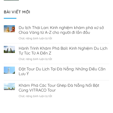
BÀI VIẾT MỚI
Du lịch Thái Lan: Kinh nghiệm khám phá xứ sở
Chùa Vàng từ A-Z cho người đi lần đầu
Chức năng bình luận bị tắt
ở
Du
lịch
Hành Trình Khám Phá Bali: Kinh Nghiệm Du Lịch
Thái
Tự Túc Từ A Đến Z
Lan:
Chức năng bình luận bị tắt
ở
Kinh
Hành
nghiệm
Trình
Đặt Tour Du Lịch Tại Đà Nẵng: Những Điều Cần
khám
Khám
phá
Lưu Ý
Phá
xứ
Bali:
sở
Khám Phá Các Tour Ghép Đà Nẵng Nổi Bật
Kinh
Chùa
Nghiệm
Cùng VITRACO Tour
Vàng
Du
từ
Chức năng bình luận bị tắt
ở
Lịch
A-
Khám
Tự
Z
Phá
Túc
cho
Các
Từ
người