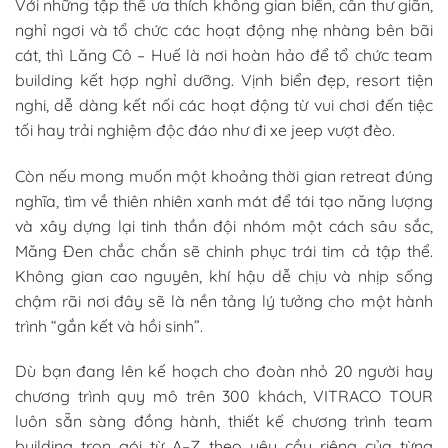
Với những tập thể ưa thích không gian biển, cần thư giãn,
nghỉ ngơi và tổ chức các hoạt động nhẹ nhàng bên bãi
cát, thì Lăng Cô – Huế là nơi hoàn hảo để tổ chức team
building kết hợp nghỉ dưỡng. Vịnh biển đẹp, resort tiện
nghi, dễ dàng kết nối các hoạt động từ vui chơi đến tiệc
tối hay trải nghiệm độc đáo như đi xe jeep vượt đèo.
Còn nếu mong muốn một khoảng thời gian retreat đúng
nghĩa, tìm về thiên nhiên xanh mát để tái tạo năng lượng
và xây dựng lại tinh thần đội nhóm một cách sâu sắc,
Măng Đen chắc chắn sẽ chinh phục trái tim cả tập thể.
Không gian cao nguyên, khí hậu dễ chịu và nhịp sống
chậm rãi nơi đây sẽ là nền tảng lý tưởng cho một hành
trình “gắn kết và hồi sinh”.
Dù bạn đang lên kế hoạch cho đoàn nhỏ 20 người hay
chương trình quy mô trên 300 khách, VITRACO TOUR
luôn sẵn sàng đồng hành, thiết kế chương trình team
building trọn gói từ A–Z theo yêu cầu riêng của từng