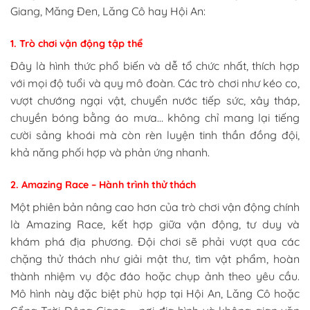
Giang, Măng Đen, Lăng Cô hay Hội An:
1. Trò chơi vận động tập thể
Đây là hình thức phổ biến và dễ tổ chức nhất, thích hợp
với mọi độ tuổi và quy mô đoàn. Các trò chơi như kéo co,
vượt chướng ngại vật, chuyển nước tiếp sức, xây tháp,
chuyền bóng bằng áo mưa… không chỉ mang lại tiếng
cười sảng khoái mà còn rèn luyện tinh thần đồng đội,
khả năng phối hợp và phản ứng nhanh.
2. Amazing Race – Hành trình thử thách
Một phiên bản nâng cao hơn của trò chơi vận động chính
là Amazing Race, kết hợp giữa vận động, tư duy và
khám phá địa phương. Đội chơi sẽ phải vượt qua các
chặng thử thách như giải mật thư, tìm vật phẩm, hoàn
thành nhiệm vụ độc đáo hoặc chụp ảnh theo yêu cầu.
Mô hình này đặc biệt phù hợp tại Hội An, Lăng Cô hoặc