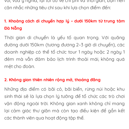
vui, vừa ý nghĩa, lại tối ưu về chi phí và thời gian, bạn nên
cân nhắc những tiêu chí sau khi lựa chọn điểm đến:
1. Khoảng cách di chuyển hợp lý – dưới 150km từ trung tâm
Đà Nẵng
Thời gian di chuyển là yếu tố quan trọng. Với quãng
đường dưới 150km (tương đương 2–3 giờ di chuyển), các
doanh nghiệp có thể tổ chức tour 1 ngày hoặc 2 ngày 1
đêm mà vẫn đảm bảo lịch trình thoải mái, không quá
mệt cho đoàn.
2. Không gian thiên nhiên rộng mở, thoáng đãng
Những địa điểm có bãi cỏ, bãi biển, rừng núi hoặc khu
sinh thái sẽ là lựa chọn lý tưởng để tổ chức các trò chơi
vận động ngoài trời. Không gian xanh không chỉ mang
lại cảm giác thư giãn mà còn tạo điều kiện để gắn kết
các thành viên qua hoạt động tập thể.