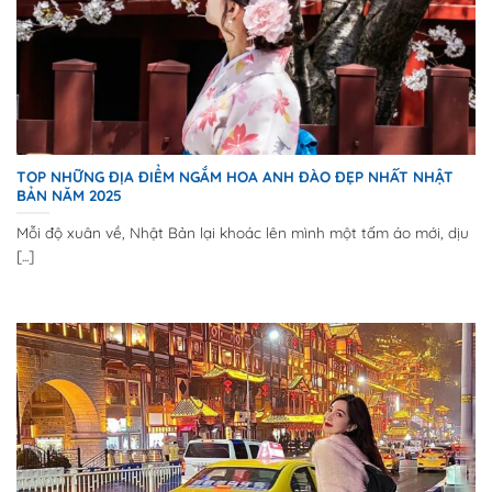
TOP NHỮNG ĐỊA ĐIỂM NGẮM HOA ANH ĐÀO ĐẸP NHẤT NHẬT
BẢN NĂM 2025
Mỗi độ xuân về, Nhật Bản lại khoác lên mình một tấm áo mới, dịu
[...]