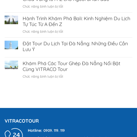
Chức năng bình luận bị tắt
ở
Du
lịch
Hành Trình Khám Phá Bali: Kinh Nghiệm Du Lịch
Thái
Tự Túc Từ A Đến Z
Lan:
Chức năng bình luận bị tắt
ở
Kinh
Hành
nghiệm
Trình
Đặt Tour Du Lịch Tại Đà Nẵng: Những Điều Cần
khám
Khám
phá
Lưu Ý
Phá
xứ
Bali:
sở
Khám Phá Các Tour Ghép Đà Nẵng Nổi Bật
Kinh
Chùa
Nghiệm
Cùng VITRACO Tour
Vàng
Du
từ
Chức năng bình luận bị tắt
ở
Lịch
A-
Khám
Tự
Z
Phá
Túc
cho
Các
Từ
người
Tour
A
đi
Ghép
Đến
lần
Đà
Z
đầu
Nẵng
Nổi
VITRACOTOUR
Bật
Cùng
Hotline:
0909. 119. 119
VITRACO