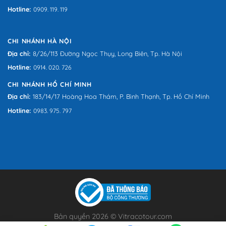
Hotline:
0909. 119. 119
CHI NHÁNH HÀ NỘI
Địa chỉ:
8/26/113 Đường Ngọc Thụy, Long Biên, Tp. Hà Nội
Hotline:
0914. 020. 726
CHI NHÁNH HỒ CHÍ MINH
Địa chỉ:
183/14/17 Hoàng Hoa Thám, P. Bình Thạnh, Tp. Hồ Chí Minh
Hotline:
0983. 975. 797
Bản quyền 2026 © Vitracotour.com