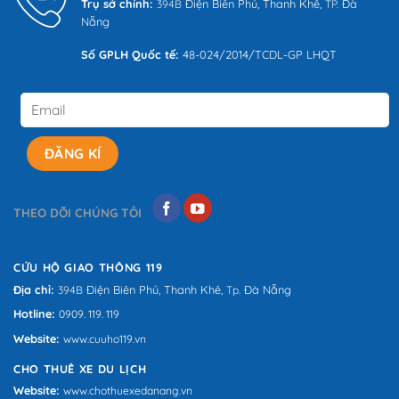
Trụ sở chính:
Điện Biên Phủ,
Thanh Khê,
Đà
394B
TP.
Tour
Nẵng
Số GPLH Quốc tế:
48-024/2014/TCDL-GP LHQT
THEO DÕI CHÚNG TÔI
CỨU HỘ GIAO THÔNG 119
Địa chỉ:
Điện Biên Phủ,
Thanh Khê,
Đà Nẵng
394B
Tp.
Hotline:
0909. 119. 119
Website:
www.cuuho119.vn
CHO THUÊ XE DU LỊCH
Website:
www.chothuexedanang.vn