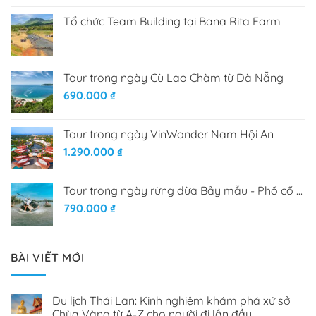
Tổ chức Team Building tại Bana Rita Farm
Tour trong ngày Cù Lao Chàm từ Đà Nẵng
690.000
₫
Tour trong ngày VinWonder Nam Hội An
1.290.000
₫
Tour trong ngày rừng dừa Bảy mẫu - Phố cổ Hội An
790.000
₫
BÀI VIẾT MỚI
Du lịch Thái Lan: Kinh nghiệm khám phá xứ sở
Chùa Vàng từ A-Z cho người đi lần đầu