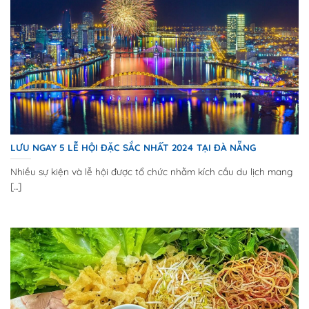
LƯU NGAY 5 LỄ HỘI ĐẶC SẮC NHẤT 2024 TẠI ĐÀ NẴNG
Nhiều sự kiện và lễ hội được tổ chức nhằm kích cầu du lịch mang
[...]