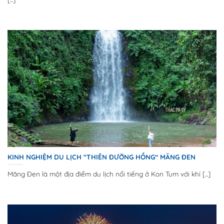
KINH NGHIỆM DU LỊCH “THIÊN ĐƯỜNG HỒNG” MĂNG ĐEN
Măng Đen là một địa điểm du lịch nổi tiếng ở Kon Tum với khí [...]