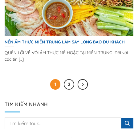
NỀN ẨM THỰC MIỀN TRUNG LÀM SAY LÒNG BAO DU KHÁCH
QUÊN LỐI VỀ VỚI ẨM THỰC MÊ HOẶC TẠI MIỀN TRUNG Đối với
các tín [...]
1
2
TÌM KIẾM NHANH