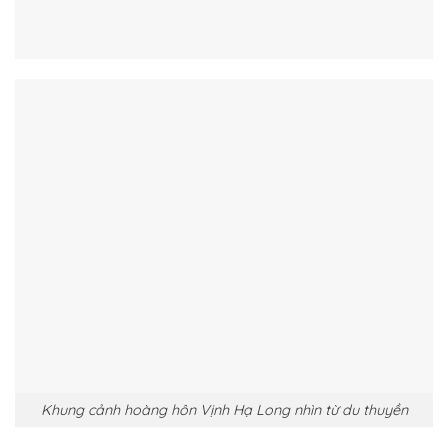
Khung cảnh hoàng hôn Vịnh Hạ Long nhìn từ du thuyền