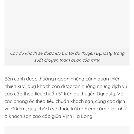
Các du khách sẽ được lưu trú tại du thuyền Dynasty trong
suốt chuyến tham quan của mình
Bên cạnh được thưởng ngoạn những cảnh quan thiên
nhiên kì vĩ, quý khách còn được tận hưởng những dịch vụ
cao cấp theo tiêu chuẩn 5* trên du thuyền Dynasty. Với
các phòng ốc theo tiêu chuẩn khách sạn, cùng các dịch
vụ đi kèm, quý khách sẽ được trải nghiệm cảm giác như
ở khách sạn cao cấp giữa Vịnh Hạ Long.