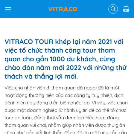
Skip
to
content
VITRACO TOUR khép lại năm 2021 với
việc tổ chức thành công tour tham
quan cho gần 1000 du khách, cùng
chào đón năm mới 2022 với những thử
thách và thắng lợi mới.
Việc cho nhân viên đi tham quan dã ngoại đã là một
hoạt động thường niên của các công ty, tuy nhiên, dịch
bệnh hiện nay đang diễn biến phức tạp. Vì vậy, việc chọn
được một doanh nghiệp lữ hành uy tín để có thể tổ chức
tour an toàn, đồng thời vẫn đem lại nhiều hoạt động
tham quan vui chơi, nhằm giúp nhân viên được thư giãn
cũng như gắn kết tinh thần đồng đội là một yêu cầu cần