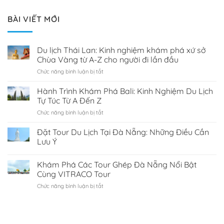
BÀI VIẾT MỚI
Du lịch Thái Lan: Kinh nghiệm khám phá xứ sở
Chùa Vàng từ A-Z cho người đi lần đầu
Chức năng bình luận bị tắt
ở
Du
lịch
Hành Trình Khám Phá Bali: Kinh Nghiệm Du Lịch
Thái
Tự Túc Từ A Đến Z
Lan:
Chức năng bình luận bị tắt
ở
Kinh
Hành
nghiệm
Trình
Đặt Tour Du Lịch Tại Đà Nẵng: Những Điều Cần
khám
Khám
phá
Lưu Ý
Phá
xứ
Bali:
sở
Khám Phá Các Tour Ghép Đà Nẵng Nổi Bật
Kinh
Chùa
Nghiệm
Cùng VITRACO Tour
Vàng
Du
từ
Chức năng bình luận bị tắt
ở
Lịch
A-
Khám
Tự
Z
Phá
Túc
cho
Các
Từ
người
Tour
A