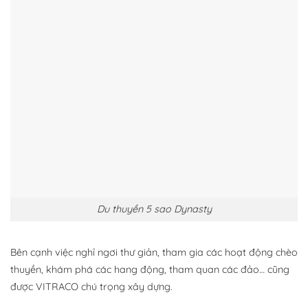
Du thuyền 5 sao Dynasty
Bên cạnh việc nghỉ ngơi thư giản, tham gia các hoạt động chèo
thuyền, khám phá các hang động, tham quan các đảo… cũng
được VITRACO chú trọng xây dựng.