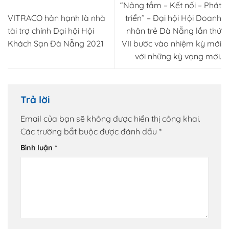
“Nâng tầm – Kết nối – Phát
VITRACO hân hạnh là nhà
triển” – Đại hội Hội Doanh
tài trợ chính Đại hội Hội
nhân trẻ Đà Nẵng lần thứ
Khách Sạn Đà Nẵng 2021
VII bước vào nhiệm kỳ mới
với những kỳ vọng mới.
Trả lời
Email của bạn sẽ không được hiển thị công khai.
Các trường bắt buộc được đánh dấu
*
Bình luận
*