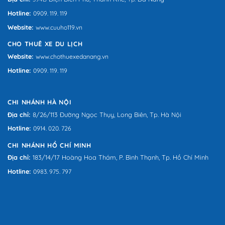
Hotline:
0909. 119. 119
Website:
www.cuuho119.vn
CHO THUÊ XE DU LỊCH
Website:
www.chothuexedanang.vn
Hotline:
0909. 119. 119
CHI NHÁNH HÀ NỘI
Địa chỉ:
8/26/113 Đường Ngọc Thụy, Long Biên, Tp. Hà Nội
Hotline:
0914. 020. 726
CHI NHÁNH HỒ CHÍ MINH
Địa chỉ:
183/14/17 Hoàng Hoa Thám, P. Bình Thạnh, Tp. Hồ Chí Minh
Hotline:
0983. 975. 797