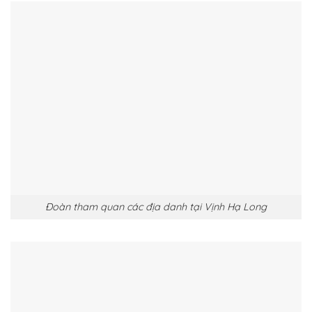
Đoàn tham quan các địa danh tại Vịnh Hạ Long