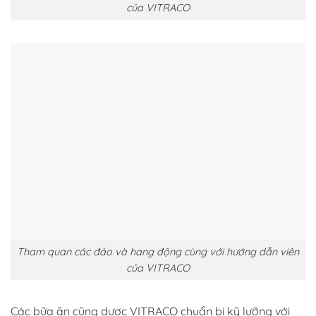
của VITRACO
Tham quan các đảo và hang động cùng với hướng dẫn viên
của VITRACO
Các bữa ăn cũng dược VITRACO chuẩn bị kỹ lưỡng với