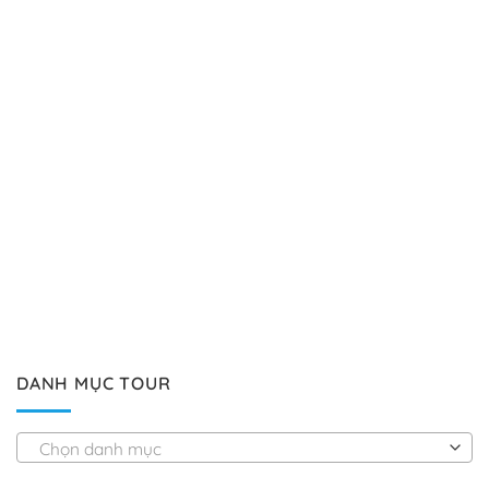
DANH MỤC TOUR
Chọn danh mục