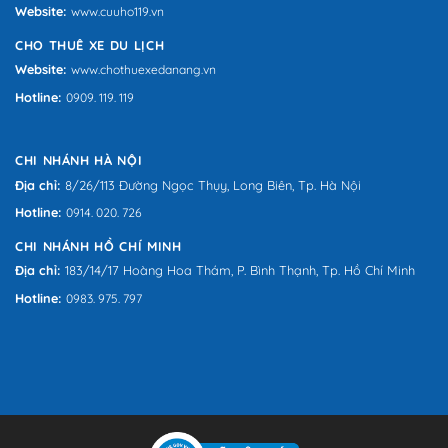
Website:
www.cuuho119.vn
CHO THUÊ XE DU LỊCH
Website:
www.chothuexedanang.vn
Hotline:
0909. 119. 119
CHI NHÁNH HÀ NỘI
Địa chỉ:
8/26/113 Đường Ngọc Thụy, Long Biên, Tp. Hà Nội
Hotline:
0914. 020. 726
CHI NHÁNH HỒ CHÍ MINH
Địa chỉ:
183/14/17 Hoàng Hoa Thám, P. Bình Thạnh, Tp. Hồ Chí Minh
Hotline:
0983. 975. 797