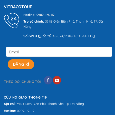
đánh
VITRACOTOUR
giá
Hotline:
0909. 119. 119
Trụ sở chính:
Điện Biên Phủ,
Thanh Khê,
Đà
394B
TP.
Nẵng
Số GPLH Quốc tế:
48-024/2014/TCDL-GP LHQT
THEO DÕI CHÚNG TÔI
CỨU HỘ GIAO THÔNG 119
Địa chỉ:
Điện Biên Phủ,
Thanh Khê,
Đà Nẵng
394B
Tp.
Hotline:
0909. 119. 119