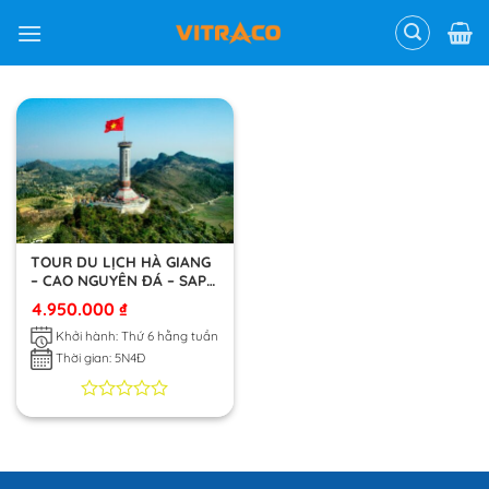
Skip
to
content
TOUR DU LỊCH HÀ GIANG
– CAO NGUYÊN ĐÁ – SAPA
– FANSIPAN
4.950.000
₫
Khởi hành: Thứ 6 hằng tuần
Thời gian: 5N4Đ
0
0
trên
5
dựa
trên