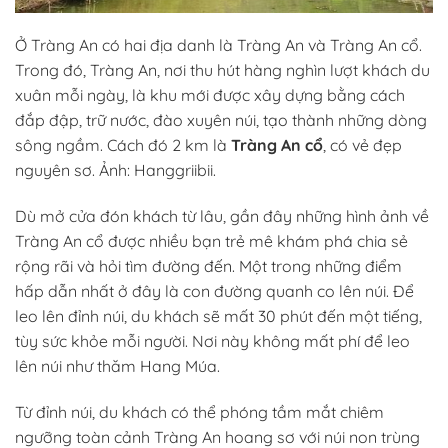
Ở Tràng An có hai địa danh là Tràng An và Tràng An cổ.
Trong đó, Tràng An, nơi thu hút hàng nghìn lượt khách du
xuân mỗi ngày, là khu mới được xây dựng bằng cách
đắp đập, trữ nước, đào xuyên núi, tạo thành những dòng
sông ngầm. Cách đó 2 km là
Tràng An cổ
, có vẻ đẹp
nguyên sơ. Ảnh: Hanggriibii.
Dù mở cửa đón khách từ lâu, gần đây những hình ảnh về
Tràng An cổ được nhiều bạn trẻ mê khám phá chia sẻ
rộng rãi và hỏi tìm đường đến. Một trong những điểm
hấp dẫn nhất ở đây là con đường quanh co lên núi. Để
leo lên đỉnh núi, du khách sẽ mất 30 phút đến một tiếng,
tùy sức khỏe mỗi người. Nơi này không mất phí để leo
lên núi như thăm Hang Múa.
Từ đỉnh núi, du khách có thể phóng tầm mắt chiêm
ngưỡng toàn cảnh Tràng An hoang sơ với núi non trùng