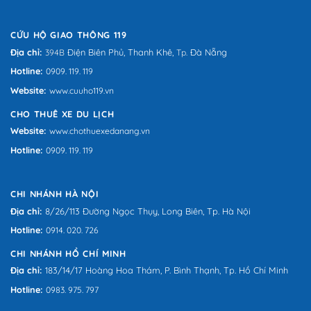
CỨU HỘ GIAO THÔNG 119
Địa chỉ:
Điện Biên Phủ,
Thanh Khê,
Đà Nẵng
394B
Tp.
Hotline:
0909. 119. 119
Website:
www.cuuho119.vn
CHO THUÊ XE DU LỊCH
Website:
www.chothuexedanang.vn
Hotline:
0909. 119. 119
CHI NHÁNH HÀ NỘI
Địa chỉ:
8/26/113 Đường Ngọc Thụy, Long Biên, Tp. Hà Nội
Hotline:
0914. 020. 726
CHI NHÁNH HỒ CHÍ MINH
Địa chỉ:
183/14/17 Hoàng Hoa Thám, P. Bình Thạnh, Tp. Hồ Chí Minh
Hotline:
0983. 975. 797