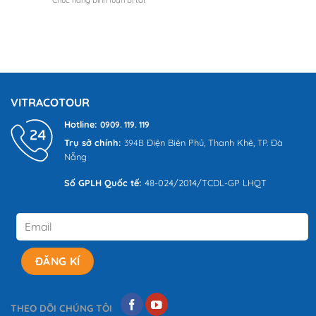
Chức năng bình luận bị tắt
ở
Lịch
A-
Khám
Tự
Z
Phá
Túc
cho
Các
Từ
người
Tour
A
đi
Ghép
Đến
lần
Đà
Z
đầu
Nẵng
Nổi
VITRACOTOUR
Bật
Cùng
Hotline:
0909. 119. 119
VITRACO
Trụ sở chính:
Điện Biên Phủ,
Thanh Khê,
Đà
394B
TP.
Tour
Nẵng
Số GPLH Quốc tế:
48-024/2014/TCDL-GP LHQT
THEO DÕI CHÚNG TÔI