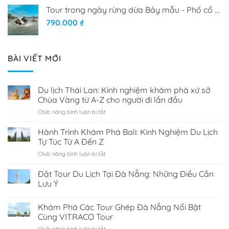
Tour trong ngày rừng dừa Bảy mẫu - Phố cổ Hội An
790.000
₫
BÀI VIẾT MỚI
Du lịch Thái Lan: Kinh nghiệm khám phá xứ sở
Chùa Vàng từ A-Z cho người đi lần đầu
Chức năng bình luận bị tắt
ở
Du
lịch
Hành Trình Khám Phá Bali: Kinh Nghiệm Du Lịch
Thái
Tự Túc Từ A Đến Z
Lan:
Chức năng bình luận bị tắt
ở
Kinh
Hành
nghiệm
Trình
Đặt Tour Du Lịch Tại Đà Nẵng: Những Điều Cần
khám
Khám
phá
Lưu Ý
Phá
xứ
Bali:
sở
Khám Phá Các Tour Ghép Đà Nẵng Nổi Bật
Kinh
Chùa
Nghiệm
Cùng VITRACO Tour
Vàng
Du
từ