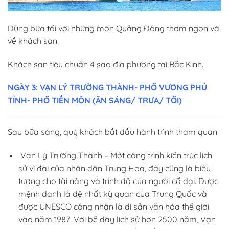
Dùng bữa tối với những món Quảng Đông thơm ngon và
về khách sạn.
Khách sạn tiêu chuẩn 4 sao địa phương tại Bắc Kinh.
NGÀY 3: VẠN LÝ TRƯỜNG THÀNH- PHỐ VƯƠNG PHỦ
TỈNH- PHỐ TIỀN MÔN (ĂN SÁNG/ TRƯA/ TỐI)
Sau bữa sáng, quý khách bắt đầu hành trình tham quan:
Vạn Lý Trường Thành – Một công trình kiến trúc lịch
sử vĩ đại của nhân dân Trung Hoa, đây cũng là biểu
tượng cho tài năng và trình độ của người cổ đại. Được
mệnh danh là đệ nhất kỳ quan của Trung Quốc và
được UNESCO công nhận là di sản văn hóa thế giới
vào năm 1987. Với bề dày lịch sử hơn 2500 năm, Vạn