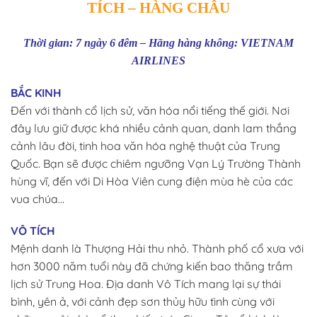
TÍCH – HÀNG CHÂU
Thời gian: 7 ngày 6 đêm – Hãng hàng không: VIETNAM
AIRLINES
BẮC KINH
Đến với thành cổ lịch sử, văn hóa nổi tiếng thế giới. Nơi
đây lưu giữ được khá nhiều cảnh quan, danh lam thắng
cảnh lâu đời, tinh hoa văn hóa nghệ thuật của Trung
Quốc. Bạn sẽ được chiêm ngưỡng Vạn Lý Trường Thành
hùng vĩ, đến với Di Hòa Viên cung điện mùa hè của các
vua chúa…
VÔ TÍCH
Mệnh danh là Thượng Hải thu nhỏ. Thành phố cổ xưa với
hơn 3000 năm tuổi này đã chứng kiến bao thăng trầm
lịch sử Trung Hoa. Địa danh Vô Tích mang lại sự thái
bình, yên ả, với cảnh đẹp sơn thủy hữu tình cùng với