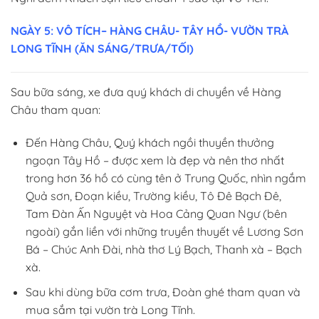
NGÀY 5: VÔ TÍCH– HÀNG CHÂU- TÂY HỒ- VƯỜN TRÀ
LONG TĨNH (ĂN SÁNG/TRƯA/TỐI)
Sau bữa sáng, xe đưa quý khách di chuyền về Hàng
Châu tham quan:
Đến Hàng Châu, Quý khách ngồi thuyền thưởng
ngoạn Tây Hồ – được xem là đẹp và nên thơ nhất
trong hơn 36 hồ có cùng tên ở Trung Quốc, nhìn ngắm
Quả sơn, Đoạn kiều, Trường kiều, Tô Đê Bạch Đê,
Tam Đàn Ấn Nguyệt và Hoa Cảng Quan Ngư (bên
ngoài) gắn liền với những truyền thuyết về Lương Sơn
Bá – Chúc Anh Đài, nhà thơ Lý Bạch, Thanh xà – Bạch
xà.
Sau khi dùng bữa cơm trưa, Đoàn ghé tham quan và
mua sắm tại vườn trà Long Tĩnh.