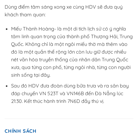
Dùng điểm tâm sáng xong xe cùng HDV sẽ đưa quý
khách tham quan:
Miếu Thành Hoàng- là một di tích lịch sử có ý nghĩa
tâm linh quan trọng của thành phố Thượng Hải, Trung
Quốc. Không chỉ là một ngôi miếu thờ mà thêm vào
đó là một quần thể rộng lớn còn lưu giữ được nhiều
nét văn hóa truyền thống của nhân dân Trung Quốc
xưa, qua từng con phố, từng ngôi nhà, từng con người
sinh sống tại đây.
Sau đó HDV đưa đoàn dùng bữa trưa và ra sân bay
đáp chuyến VN 523T và VN146B đến Đà Nẵng lúc
21:30. Kết thúc hành trình 7N6D đầy thú vị.
CHÍNH SÁCH