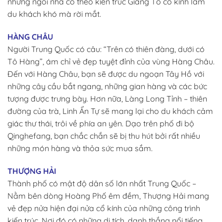
những ngôi nhà cổ theo kiến trúc Giang Tô cổ kính làm
du khách khó mà rời mắt.
HÀNG CHÂU
Người Trung Quốc có câu: “Trên có thiên đàng, dưới có
Tô Hàng”, ám chỉ vẻ đẹp tuyệt đỉnh của vùng Hàng Châu.
Đến với Hàng Châu, bạn sẽ được du ngoạn Tây Hồ với
những cây cầu bắt ngang, những gian hàng và các bức
tượng được trưng bày. Hơn nữa, Làng Long Tỉnh – thiên
đường của trà, Linh Ẩn Tự sẽ mang lại cho du khách cảm
giác thư thái, trôi về phía an yên. Dạo trên phố đi bộ
Qinghefang, bạn chắc chắn sẽ bị thu hút bởi rất nhiều
những món hàng và thỏa sức mua sắm.
THƯỢNG HẢI
Thành phố có mật độ dân số lớn nhất Trung Quốc –
Nằm bên dòng Hoàng Phố êm đềm, Thượng Hải mang
vẻ đẹp nửa hiện đại nửa cổ kính của những công trình
kiến trúc. Nơi đó có những di tích, danh thắng nổi tiếng