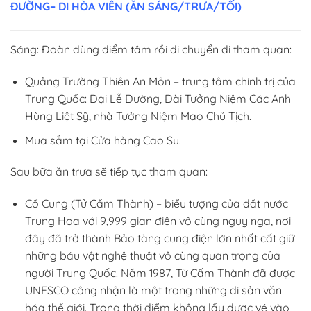
ĐƯỜNG– DI HÒA VIÊN (ĂN SÁNG/TRƯA/TỐI)
Sáng: Đoàn dùng điểm tâm rồi di chuyển đi tham quan:
Quảng Trường Thiên An Môn – trung tâm chính trị của
Trung Quốc: Đại Lễ Đường, Đài Tưởng Niệm Các Anh
Hùng Liệt Sỹ, nhà Tưởng Niệm Mao Chủ Tịch.
Mua sắm tại Cửa hàng Cao Su.
Sau bữa ăn trưa sẽ tiếp tục tham quan:
Cố Cung (Tử Cấm Thành) – biểu tượng của đất nước
Trung Hoa với 9,999 gian điện vô cùng nguy nga, nơi
đây đã trở thành Bảo tàng cung điện lớn nhất cất giữ
những báu vật nghệ thuật vô cùng quan trọng của
người Trung Quốc. Năm 1987, Tử Cấm Thành đã được
UNESCO công nhận là một trong những di sản văn
hóa thế giới. Trong thời điểm không lấy được vé vào