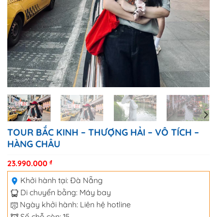
TOUR BẮC KINH – THƯỢNG HẢI – VÔ TÍCH –
HÀNG CHÂU
23.990.000
₫
Khởi hành tại:
Đà Nẵng
Di chuyển bằng:
Máy bay
Ngày khởi hành: Liên hệ hotline
Số chỗ còn: 15