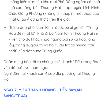
những kiến trúc của khu mới Phố Đông ngắm các toà
nhà cao tầng, bến Thượng Hải, tháp truyền hình Minh
Châu Đông Phương (không lên tháp) – một tháp cao
nhất Châu Á đứng thứ 3 trên thế giới,
Tự do dạo phố Nam Kinh- được ưu ái gọi tên “Trung
Hoa đệ nhất lộ”. Phố đi bộ Nam Kinh Thượng Hải sẽ
khiến cho du khách ngỡ ngàng bởi sự xa hoa, lộng
lẫy, tráng lệ, giàu có và hội tụ đủ tất cả những “cái
nhất” của đất nước Trung Quốc
Đoàn dùng bữa tối có những chiếc bánh “Tiểu Long Bao”
vừa đặc sắc và thơm ngon
Nghỉ đêm tại khách sạn 4 sao địa phương tại Thượng
Hải
NGÀY 7: MIẾU THÀNH HOÀNG – TIỄN BAY(ĂN
SÁNG/TRƯA)