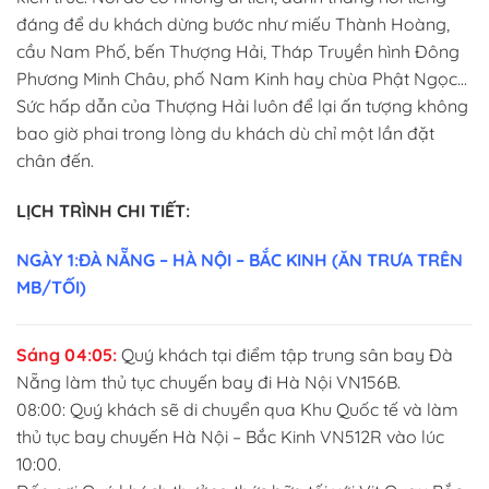
đáng để du khách dừng bước như miếu Thành Hoàng,
cầu Nam Phố, bến Thượng Hải, Tháp Truyền hình Đông
Phương Minh Châu, phố Nam Kinh hay chùa Phật Ngọc…
Sức hấp dẫn của Thượng Hải luôn để lại ấn tượng không
bao giờ phai trong lòng du khách dù chỉ một lần đặt
chân đến.
LỊCH TRÌNH CHI TIẾT:
NGÀY 1:ĐÀ NẴNG – HÀ NỘI – BẮC KINH (ĂN TRƯA TRÊN
MB/TỐI)
Sáng 04:05:
Quý khách tại điểm tập trung sân bay Đà
Nẵng làm thủ tục chuyến bay đi Hà Nội VN156B.
08:00: Quý khách sẽ di chuyển qua Khu Quốc tế và làm
thủ tục bay chuyến Hà Nội – Bắc Kinh VN512R vào lúc
10:00.