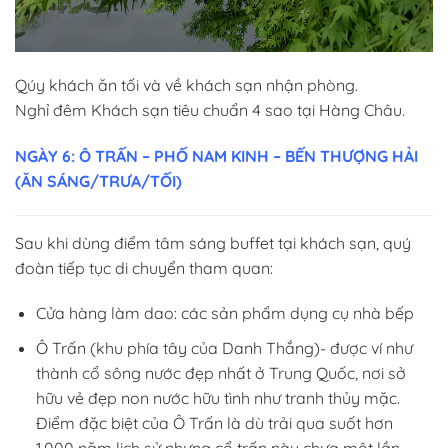
Qúy khách ăn tối và về khách sạn nhận phòng.
Nghỉ đêm Khách sạn tiêu chuẩn 4 sao tại Hàng Châu.
NGÀY 6: Ô TRẤN – PHỐ NAM KINH – BẾN THƯỢNG HẢI
(ĂN SÁNG/TRƯA/TỐI)
Sau khi dùng điểm tâm sáng buffet tại khách sạn, quý
đoàn tiếp tục di chuyển tham quan:
Cửa hàng làm dao: các sản phẩm dụng cụ nhà bếp
Ô Trấn (khu phía tây của Danh Thắng)- được ví như
thành cổ sông nước đẹp nhất ở Trung Quốc, nơi sở
hữu vẻ đẹp non nước hữu tình như tranh thủy mặc.
Điểm đặc biệt của Ô Trấn là dù trải qua suốt hơn