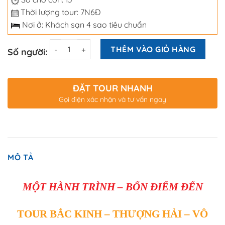
Thời lượng tour: 7N6Đ
Nơi ở: Khách sạn 4 sao tiêu chuẩn
Số lượng
THÊM VÀO GIỎ HÀNG
Số người:
ĐẶT TOUR NHANH
Gọi điện xác nhận và tư vấn ngay
MÔ TẢ
MỘT HÀNH TRÌNH – BỐN ĐIỂM ĐẾN
TOUR BẮC KINH – THƯỢNG HẢI – VÔ