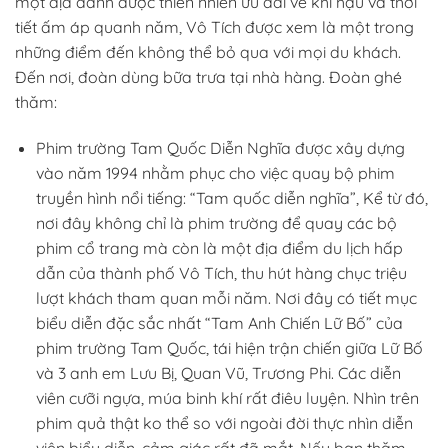
một địa danh được thiên nhiên ưu đãi về khí hậu và thời
tiết ấm áp quanh năm, Vô Tích được xem là một trong
những điểm đến không thể bỏ qua với mọi du khách.
Đến nơi, đoàn dùng bữa trưa tại nhà hàng. Đoàn ghé
thăm:
Phim trường Tam Quốc Diễn Nghĩa được xây dựng
vào năm 1994 nhằm phục cho việc quay bộ phim
truyền hình nổi tiếng: “Tam quốc diễn nghĩa”, Kể từ đó,
nơi đây không chỉ là phim trường để quay các bộ
phim cổ trang mà còn là một địa điểm du lịch hấp
dẫn của thành phố Vô Tích, thu hút hàng chục triệu
lượt khách tham quan mỗi năm. Nơi đây có tiết mục
biểu diễn đặc sắc nhất “Tam Anh Chiến Lữ Bố” của
phim trường Tam Quốc, tái hiện trận chiến giữa Lữ Bố
và 3 anh em Lưu Bị, Quan Vũ, Trương Phi. Các diễn
viên cưỡi ngựa, múa binh khí rất điêu luyện. Nhìn trên
phim quả thật ko thể so với ngoài đời thực nhìn diễn
viên biểu diễn, cảm giác rất đã mắt. Nếu bạn thăm