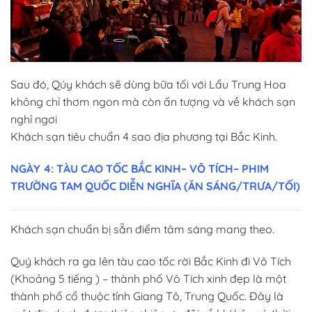
Sau đó, Qúy khách sẽ dùng bữa tối với Lẩu Trung Hoa
không chỉ thơm ngon mà còn ấn tượng và về khách sạn
nghỉ ngơi
Khách sạn tiêu chuẩn 4 sao địa phương tại Bắc Kinh.
NGÀY 4: TÀU CAO TỐC BẮC KINH– VÔ TÍCH– PHIM
TRƯỜNG TAM QUỐC DIỄN NGHĨA (ĂN SÁNG/TRƯA/TỐI)
Khách sạn chuẩn bị sẵn điểm tâm sáng mang theo.
Quý khách ra ga lên tàu cao tốc rời Bắc Kinh đi Vô Tích
(Khoảng 5 tiếng ) – thành phố Vô Tích xinh đẹp là một
thành phố cổ thuộc tỉnh Giang Tô, Trung Quốc. Đây là