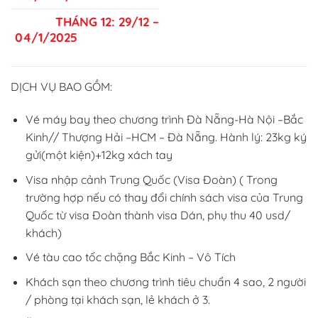
THÁNG 12: 29/12 –
04/1/2025
DỊCH VỤ BAO GỒM:
Vé máy bay theo chương trình Đà Nẵng-Hà Nội –Bắc
Kinh// Thượng Hải –HCM – Đà Nẵng. Hành lý: 23kg ký
gửi(một kiện)+12kg xách tay
Visa nhập cảnh Trung Quốc (Visa Đoàn) ( Trong
trường hợp nếu có thay đổi chính sách visa của Trung
Quốc từ visa Đoàn thành visa Dán, phụ thu 40 usd/
khách)
Vé tàu cao tốc chặng Bắc Kinh – Vô Tích
Khách sạn theo chương trình tiêu chuẩn 4 sao, 2 người
/ phòng tại khách sạn, lẻ khách ở 3.