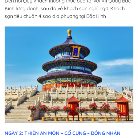
Đến nơi Quý khách thưởng thức bữa tối với Vịt Quay Bắc
Kinh lừng danh, sau đó về khách sạn nghỉ ngơi.Khách
sạn tiêu chuẩn 4 sao địa phương tại Bắc Kinh
NGÀY 2: THIÊN AN MÔN – CỐ CUNG – ĐỒNG NHÂN