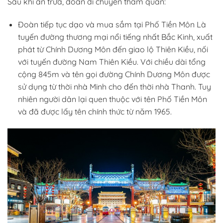
Sau khi ăn trưa, đoàn di chuyển tham quan:
Đoàn tiếp tục dạo và mua sắm tại Phố Tiền Môn Là
tuyến đường thương mại nổi tiếng nhất Bắc Kinh, xuất
phát từ Chính Dương Môn đến giao lộ Thiên Kiều, nối
với tuyến đường Nam Thiên Kiều. Với chiều dài tổng
cộng 845m và tên gọi đường Chính Dương Môn được
sử dụng từ thời nhà Minh cho đến thời nhà Thanh. Tuy
nhiên người dân lại quen thuộc với tên Phố Tiền Môn
và đã được lấy tên chính thức từ năm 1965.