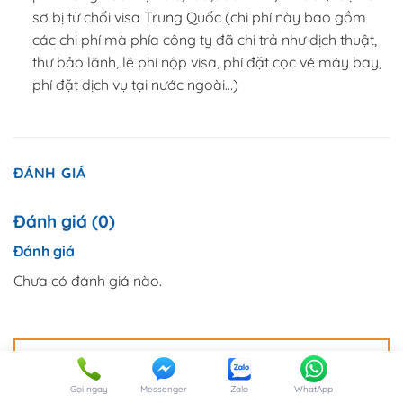
sơ bị từ chối visa Trung Quốc (chi phí này bao gồm
các chi phí mà phía công ty đã chi trả như dịch thuật,
thư bảo lãnh, lệ phí nộp visa, phí đặt cọc vé máy bay,
phí đặt dịch vụ tại nước ngoài…)
ĐÁNH GIÁ
Đánh giá (0)
Đánh giá
Chưa có đánh giá nào.
Hãy là người đầu tiên nhận xét “TOUR BẮC
KINH – THƯỢNG HẢI – VÔ TÍCH – HÀNG CHÂU”
Gọi ngay
Messenger
Zalo
WhatApp