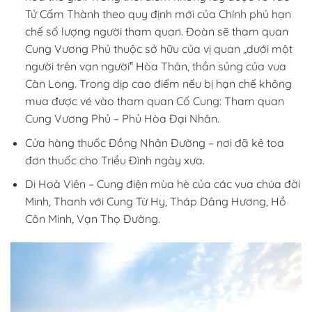
Tử Cấm Thành theo quy định mới của Chính phủ hạn
chế số lượng người tham quan. Đoàn sẽ tham quan
Cung Vương Phủ thuộc sở hữu của vị quan „dưới một
người trên vạn người‟ Hòa Thân, thần sủng của vua
Càn Long. Trong dịp cao điểm nếu bị hạn chế không
mua được vé vào tham quan Cố Cung: Tham quan
Cung Vương Phủ – Phủ Hòa Đại Nhân.
Cửa hàng thuốc Đồng Nhân Đường – nơi đã kê toa
đơn thuốc cho Triều Đình ngày xưa.
Di Hoà Viên – Cung điện mùa hè của các vua chúa đời
Minh, Thanh với Cung Từ Hy, Tháp Dâng Hương, Hồ
Côn Minh, Vạn Thọ Đường.