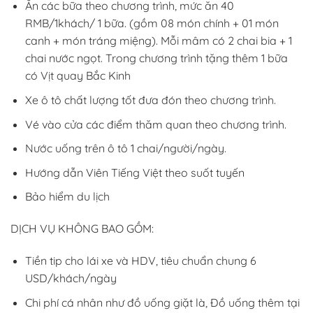
Ăn các bữa theo chương trình, mức ăn 40
RMB/1khách/ 1 bữa. (gồm 08 món chính + 01 món
canh + món tráng miệng). Mỗi mâm có 2 chai bia + 1
chai nước ngọt. Trong chương trình tặng thêm 1 bữa
có Vịt quay Bắc Kinh
Xe ô tô chất lượng tốt đưa đón theo chương trình.
Vé vào cửa các điểm thăm quan theo chương trình.
Nước uống trên ô tô 1 chai/người/ngày.
Hướng dẫn Viên Tiếng Việt theo suốt tuyến
Bảo hiểm du lịch
DỊCH VỤ KHÔNG BAO GỒM:
Tiền tip cho lái xe và HDV, tiêu chuẩn chung 6
USD/khách/ngày
Chi phí cá nhân như đồ uống giặt là, Đồ uống thêm tại