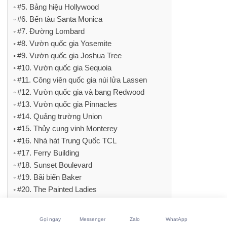
#5. Bảng hiệu Hollywood
#6. Bến tàu Santa Monica
#7. Đường Lombard
#8. Vườn quốc gia Yosemite
#9. Vườn quốc gia Joshua Tree
#10. Vườn quốc gia Sequoia
#11. Công viên quốc gia núi lửa Lassen
#12. Vườn quốc gia và bang Redwood
#13. Vườn quốc gia Pinnacles
#14. Quảng trường Union
#15. Thủy cung vịnh Monterey
#16. Nhà hát Trung Quốc TCL
#17. Ferry Building
#18. Sunset Boulevard
#19. Bãi biển Baker
#20. The Painted Ladies
BANG NEW YORK
#21. Tượng Nữ thần Tự do
Gọi ngay
Messenger
Zalo
WhatApp
#22. Quảng trường Thời đại