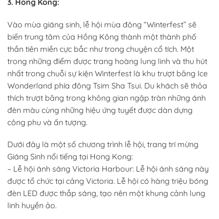
3. Hong Kong:
Vào mùa giáng sinh, lễ hội mùa đông “Winterfest” sẽ
biến trung tâm của Hồng Kông thành một thành phố
thần tiên miền cực bắc như trong chuyện cổ tích. Một
trong những điểm được trang hoàng lung linh và thu hút
nhất trong chuỗi sự kiện Winterfest là khu trượt băng Ice
Wonderland phía đông Tsim Sha Tsui. Du khách sẽ thỏa
thích trượt băng trong không gian ngập tràn những ánh
đèn màu cùng những hiệu ứng tuyết được dàn dựng
công phu và ấn tượng.
Dưới đây là một số chương trình lễ hội, trang trí mừng
Giáng Sinh nổi tiếng tại Hong Kong:
– Lễ hội ánh sáng Victoria Harbour: Lễ hội ánh sáng này
được tổ chức tại cảng Victoria. Lễ hội có hàng triệu bóng
đèn LED được thắp sáng, tạo nên một khung cảnh lung
linh huyền ảo.