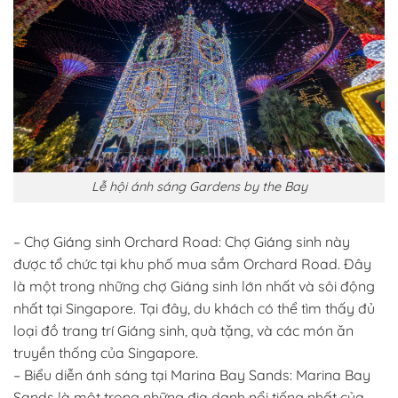
Lễ hội ánh sáng Gardens by the Bay
– Chợ Giáng sinh Orchard Road: Chợ Giáng sinh này
được tổ chức tại khu phố mua sắm Orchard Road. Đây
là một trong những chợ Giáng sinh lớn nhất và sôi động
nhất tại Singapore. Tại đây, du khách có thể tìm thấy đủ
loại đồ trang trí Giáng sinh, quà tặng, và các món ăn
truyền thống của Singapore.
– Biểu diễn ánh sáng tại Marina Bay Sands: Marina Bay
Sands là một trong những địa danh nổi tiếng nhất của