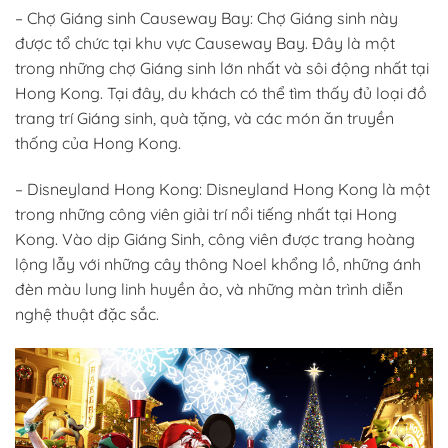
– Chợ Giáng sinh Causeway Bay: Chợ Giáng sinh này
được tổ chức tại khu vực Causeway Bay. Đây là một
trong những chợ Giáng sinh lớn nhất và sôi động nhất tại
Hong Kong. Tại đây, du khách có thể tìm thấy đủ loại đồ
trang trí Giáng sinh, quà tặng, và các món ăn truyền
thống của Hong Kong.
– Disneyland Hong Kong: Disneyland Hong Kong là một
trong những công viên giải trí nổi tiếng nhất tại Hong
Kong. Vào dịp Giáng Sinh, công viên được trang hoàng
lộng lẫy với những cây thông Noel khổng lồ, những ánh
đèn màu lung linh huyền ảo, và những màn trình diễn
nghệ thuật đặc sắc.