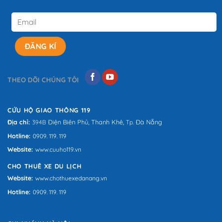
THEO DÕI CHÚNG TÔI
CỨU HỘ GIAO THÔNG 119
Địa chỉ:
Điện Biên Phủ,
Thanh Khê,
Đà Nẵng
394B
Tp.
Hotline:
0909. 119. 119
Website:
www.cuuho119.vn
CHO THUÊ XE DU LỊCH
Website:
www.chothuexedanang.vn
Hotline:
0909. 119. 119