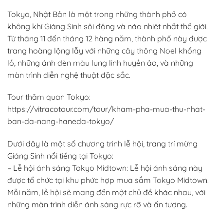
Tokyo, Nhật Bản là một trong những thành phố có
không khí Giáng Sinh sôi động và náo nhiệt nhất thế giới.
Từ tháng 11 đến tháng 12 hàng năm, thành phố này được
trang hoàng lộng lẫy với những cây thông Noel khổng
lồ, những ánh đèn màu lung linh huyền ảo, và những
màn trình diễn nghệ thuật đặc sắc.
Tour thăm quan Tokyo:
https://vitracotour.com/tour/kham-pha-mua-thu-nhat-
ban-da-nang-haneda-tokyo/
Dưới đây là một số chương trình lễ hội, trang trí mừng
Giáng Sinh nổi tiếng tại Tokyo:
– Lễ hội ánh sáng Tokyo Midtown: Lễ hội ánh sáng này
được tổ chức tại khu phức hợp mua sắm Tokyo Midtown.
Mỗi năm, lễ hội sẽ mang đến một chủ đề khác nhau, với
những màn trình diễn ánh sáng rực rỡ và ấn tượng.