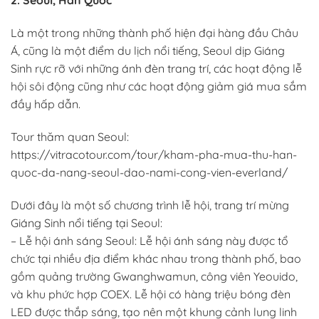
2. Seoul, Hàn Quốc
Là một trong những thành phố hiện đại hàng đầu Châu
Á, cũng là một điểm du lịch nổi tiếng, Seoul dịp Giáng
Sinh rực rỡ với những ánh đèn trang trí, các hoạt động lễ
hội sôi động cũng như các hoạt động giảm giá mua sắm
đầy hấp dẫn.
Tour thăm quan Seoul:
https://vitracotour.com/tour/kham-pha-mua-thu-han-
quoc-da-nang-seoul-dao-nami-cong-vien-everland/
Dưới đây là một số chương trình lễ hội, trang trí mừng
Giáng Sinh nổi tiếng tại Seoul:
– Lễ hội ánh sáng Seoul: Lễ hội ánh sáng này được tổ
chức tại nhiều địa điểm khác nhau trong thành phố, bao
gồm quảng trường Gwanghwamun, công viên Yeouido,
và khu phức hợp COEX. Lễ hội có hàng triệu bóng đèn
LED được thắp sáng, tạo nên một khung cảnh lung linh