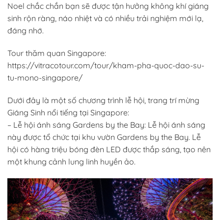
Noel chắc chắn bạn sẽ được tận hưởng không khí giáng
sinh rộn ràng, náo nhiệt và có nhiều trải nghiệm mới lạ,
đáng nhớ.
Tour thăm quan Singapore:
https://vitracotour.com/tour/kham-pha-quoc-dao-su-
tu-mono-singapore/
Dưới đây là một số chương trình lễ hội, trang trí mừng
Giáng Sinh nổi tiếng tại Singapore:
– Lễ hội ánh sáng Gardens by the Bay: Lễ hội ánh sáng
này được tổ chức tại khu vườn Gardens by the Bay. Lễ
hội có hàng triệu bóng đèn LED được thắp sáng, tạo nên
một khung cảnh lung linh huyền ảo.