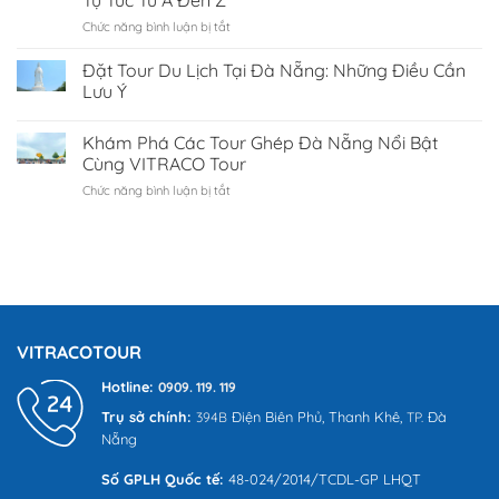
Tự Túc Từ A Đến Z
Lan:
Chức năng bình luận bị tắt
ở
Kinh
Hành
nghiệm
Trình
Đặt Tour Du Lịch Tại Đà Nẵng: Những Điều Cần
khám
Khám
phá
Lưu Ý
Phá
xứ
Bali:
sở
Khám Phá Các Tour Ghép Đà Nẵng Nổi Bật
Kinh
Chùa
Nghiệm
Cùng VITRACO Tour
Vàng
Du
từ
Chức năng bình luận bị tắt
ở
Lịch
A-
Khám
Tự
Z
Phá
Túc
cho
Các
Từ
người
Tour
A
đi
Ghép
Đến
lần
Đà
Z
đầu
Nẵng
Nổi
VITRACOTOUR
Bật
Cùng
Hotline:
0909. 119. 119
VITRACO
Trụ sở chính:
Điện Biên Phủ,
Thanh Khê,
Đà
394B
TP.
Tour
Nẵng
Số GPLH Quốc tế:
48-024/2014/TCDL-GP LHQT