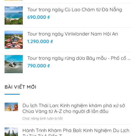
Tour trong ngày Cù Lao Chàm từ Đà Nẵng
690.000
₫
Tour trong ngày VinWonder Nam Hội An
1.290.000
₫
Tour trong ngày rừng dừa Bảy mẫu - Phố cổ Hội An
790.000
₫
BÀI VIẾT MỚI
Du lịch Thái Lan: Kinh nghiệm khám phá xứ sở
Chùa Vàng từ A-Z cho người đi lần đầu
Chức năng bình luận bị tắt
ở
Du
lịch
Hành Trình Khám Phá Bali: Kinh Nghiệm Du Lịch
Thái