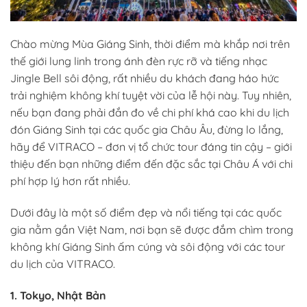
Chào mừng Mùa Giáng Sinh, thời điểm mà khắp nơi trên
thế giới lung linh trong ánh đèn rực rỡ và tiếng nhạc
Jingle Bell sôi động, rất nhiều du khách đang háo hức
trải nghiệm không khí tuyệt vời của lễ hội này. Tuy nhiên,
nếu bạn đang phải đắn đo về chi phí khá cao khi du lịch
đón Giáng Sinh tại các quốc gia Châu Âu, đừng lo lắng,
hãy để VITRACO – đơn vị tổ chức tour đáng tin cậy – giới
thiệu đến bạn những điểm đến đặc sắc tại Châu Á với chi
phí hợp lý hơn rất nhiều.
Dưới đây là một số điểm đẹp và nổi tiếng tại các quốc
gia nằm gần Việt Nam, nơi bạn sẽ được đắm chìm trong
không khí Giáng Sinh ấm cúng và sôi động với các tour
du lịch của VITRACO.
1. Tokyo, Nhật Bản