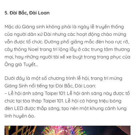
5. Đài Bắc, Đài Loan
Mặc dù Giáng sinh không phải là ngày lễ truyền thống
của người dân xứ Đài nhưng các hoạt động chào mừng
vẫn được tổ chức. Đường phố giăng mắc đèn hoa rực rỡ,
cây thông Noel trang trí lộng lẫy ở các trung tâm thương
mại, hay những người tài xế xe buýt trong trang phục của
Ông già Tuyết…
Dưới đây là một số chương trình lễ hội, trang trí mừng
Giáng Sinh nổi tiếng tại Đài Bắc, Đài Loan:
– Lễ hội ánh sáng Taipei 101: Lễ hội ánh sáng này được tổ
chức tại tòa tháp Taipei 101. Lễ hội có hàng triệu bóng
đèn LED được thắp sáng, tạo nên một khung cảnh lung
linh huyền ảo.