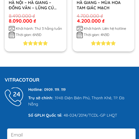
HÀ NỘI – HÀ GIANG –
HÀ GIANG – MÙA HOA
ĐỒNG VĂN – LŨNG CÚ
TAM GIÁC MẠCH
SÔNG NHO QUẾ – THÁC
8.490.000
₫
4.700.000
₫
BẢN GIỐC – HỒ BA BỂ
8.090.000
₫
4.200.000
₫
6N5Đ
Khởi hành: Thứ 3 hằng tuần
Khởi hành: Liên hệ hotline
Thời gian: 6N5Đ
Thời gian: 4N3Đ
5.00
1
trên 5
5.00
2
trên 5
dựa trên
dựa trên
đánh giá
đánh giá
VITRACOTOUR
Hotline:
0909. 119. 119
Trụ sở chính:
Điện Biên Phủ,
Thanh Khê,
Đà
394B
TP.
Nẵng
Số GPLH Quốc tế:
48-024/2014/TCDL-GP LHQT