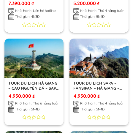
QUẾ THÁC BẢN GIỐC –
7.390.000
₫
5.200.000
₫
ĐỘNG NGƯỜM NGAO –
PÁC BÓ – HỒ BA BỂ
Khởi hành: Liên hệ hotline
Khởi hành: Thứ 4 hằng tuần
Thời gian: 4N3Đ
Thời gian: 5N4Đ
0
0
0
0
trên
trên
5
5
dựa
dựa
trên
trên
đánh
đánh
giá
giá
TOUR DU LỊCH HÀ GIANG
TOUR DU LỊCH SAPA –
– CAO NGUYÊN ĐÁ – SAPA
FANSIPAN – HÀ GIANG –
– FANSIPAN
CAO NGUYÊN ĐÁ
4.950.000
₫
4.950.000
₫
Khởi hành: Thứ 6 hằng tuần
Khởi hành: Thứ 4 hằng tuần
Thời gian: 5N4Đ
Thời gian: 5N4Đ
0
0
0
0
trên
trên