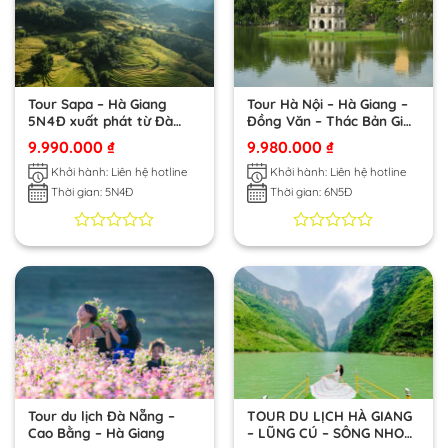
đánh
đánh
giá
giá
Tour Sapa – Hà Giang
Tour Hà Nội – Hà Giang –
5N4Đ xuất phát từ Đà
Đồng Văn – Thác Bản Giốc
Nẵng
– Hồ Ba Bể 6N5Đ khởi
9.990.000
₫
9.980.000
₫
hành từ Đà Nẵng
Khởi hành: Liên hệ hotline
Khởi hành: Liên hệ hotline
Thời gian: 5N4Đ
Thời gian: 6N5Đ
0
0
0
0
trên
trên
5
5
dựa
dựa
trên
trên
đánh
đánh
giá
giá
Tour du lịch Đà Nẵng –
TOUR DU LỊCH HÀ GIANG
Cao Bằng – Hà Giang
– LŨNG CÚ – SÔNG NHO