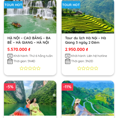
5
5
TOUR HOT
TOUR HOT
dựa
dựa
trên
trên
đánh
đánh
giá
giá
HÀ NỘI – CAO BẰNG – BA
Tour du lịch Hà Nội – Hà
BỂ – HÀ GIANG – HÀ NỘI
Giang 3 ngày 2 Đêm
5.570.000
₫
2.950.000
₫
Khởi hành: Thứ 6 hằng tuần
Khởi hành: Liên hệ hotline
Thời gian: 5N4Đ
Thời gian: 3N2Đ
0
0
0
0
trên
trên
5
5
-5%
-11%
dựa
dựa
trên
trên
đánh
đánh
giá
giá