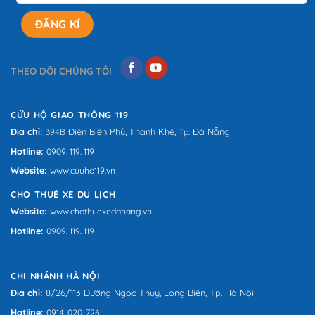
THEO DÕI CHÚNG TÔI
CỨU HỘ GIAO THÔNG 119
Địa chỉ:
Điện Biên Phủ,
Thanh Khê,
Đà Nẵng
394B
Tp.
Hotline:
0909. 119. 119
Website:
www.cuuho119.vn
CHO THUÊ XE DU LỊCH
Website:
www.chothuexedanang.vn
Hotline:
0909. 119. 119
CHI NHÁNH HÀ NỘI
Địa chỉ:
8/26/113 Đường Ngọc Thụy, Long Biên, Tp. Hà Nội
Hotline:
0914. 020. 726