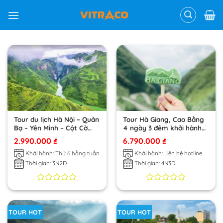
Skip
to
content
Tour du lịch Hà Nội – Quản
Tour Hà Giang, Cao Bằng
Bạ – Yên Minh – Cột Cờ
4 ngày 3 đêm khởi hành
Lũng Cú – Phố Cổ Đồng
từ Đà Nẵng
2.990.000
₫
6.790.000
₫
Văn – Sông Nho Quế – Hà
Nội
Khởi hành: Thứ 6 hằng tuần
Khởi hành: Liên hệ hotline
Thời gian: 3N2Đ
Thời gian: 4N3Đ
0
0
0
0
trên
trên
5
5
TOUR HOT
TOUR HOT
dựa
dựa
trên
trên