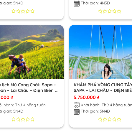
i gian: 5N4Đ
Thời gian: 4N3Đ
0
0
0
0
trên
trên
5
5
dựa
dựa
trên
trên
đánh
đánh
giá
giá
u lịch Mù Cang Chải- Sapa –
KHÁM PHÁ VÒNG CUNG TÂY
an – Lai Châu – Điện Biên –
SAPA – LAI CHÂU – ĐIỆN BI
hâu – Mai Châu
MỘC CHÂU – MAI CHÂU
0.000
₫
5.750.000
₫
i hành: Thứ 4 hằng tuần
Khởi hành: Thứ 4 hằng tuầ
i gian: 5N4Đ
Thời gian: 5N4Đ
0
0
0
0
trên
trên