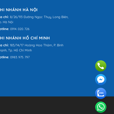
HI NHÁNH HÀ NỘI
ịa chỉ:
8/26/113 Đường Ngọc Thụy, Long Biên,
p. Hà Nội
otline:
0914. 020. 726
HI NHÁNH HỒ CHÍ MINH
ịa chỉ:
183/14/17 Hoàng Hoa Thám, P. Bình
hạnh, Tp. Hồ Chí Minh
otline:
0983. 975. 797