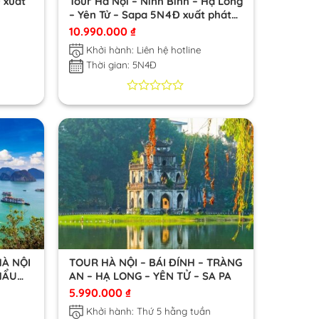
 xuất
Tour Hà Nội – Ninh Bình – Hạ Long
– Yên Tử – Sapa 5N4Đ xuất phát
từ Đà Nẵng
10.990.000
₫
Khởi hành: Liên hệ hotline
Thời gian: 5N4Đ
0
0
trên
5
dựa
trên
đánh
giá
HÀ NỘI
TOUR HÀ NỘI – BÁI ĐÍNH – TRÀNG
HẨU
AN – HẠ LONG – YÊN TỬ – SA PA
5.990.000
₫
Khởi hành: Thứ 5 hằng tuần