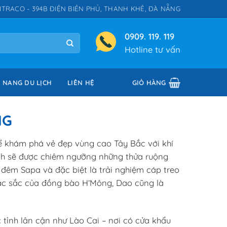
ITRACO - 394B ĐIỆN BIÊN PHỦ, THANH KHÊ, ĐÀ NẴNG
0909. 119. 119
Hotline tư vấn
 NANG DU LỊCH
LIÊN HỆ
GIỎ HÀNG
NG
để khám phá vẻ đẹp vùng cao Tây Bắc với khí
ch sẽ được chiêm ngưỡng những thửa ruộng
đêm Sapa và đặc biệt là trải nghiệm cáp treo
c sắc của đồng bào H’Mông, Dao cũng là
 tỉnh lân cận như Lào Cai – nơi có cửa khẩu