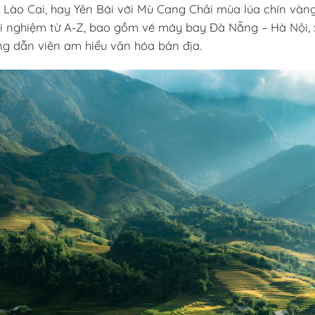
 Lào Cai, hay Yên Bái với Mù Cang Chải mùa lúa chín vàng
i nghiệm từ A-Z, bao gồm vé máy bay Đà Nẵng – Hà Nội, x
g dẫn viên am hiểu văn hóa bản địa.