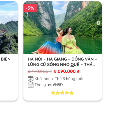
5
-5%
dựa
trên
đánh
giá
 BIÊN
HÀ NỘI – HÀ GIANG – ĐỒNG VĂN –
LŨNG CÚ SÔNG NHO QUẾ – THÁC
BẢN GIỐC – HỒ BA BỂ 6N5Đ
8.490.000
₫
8.090.000
₫
n
Khởi hành: Thứ 3 hằng tuần
Thời gian: 6N5Đ
5.00
1
trên 5
dựa trên
đánh giá