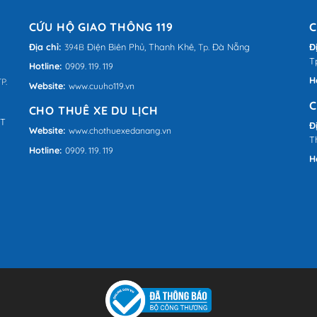
CỨU HỘ GIAO THÔNG 119
C
Địa chỉ:
Điện Biên Phủ,
Thanh Khê,
Đà Nẵng
Đ
394B
Tp.
T
Hotline:
0909. 119. 119
H
P.
Website:
www.cuuho119.vn
C
CHO THUÊ XE DU LỊCH
QT
Đ
Website:
www.chothuexedanang.vn
T
Hotline:
0909. 119. 119
H