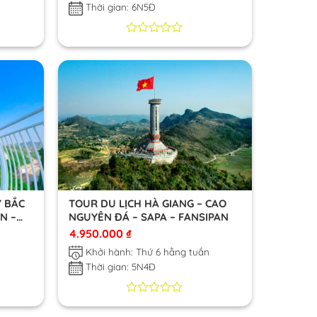
Thời gian: 6N5Đ
0
0
trên
5
dựa
trên
đánh
giá
 BẮC
TOUR DU LỊCH HÀ GIANG – CAO
ÊN –
NGUYÊN ĐÁ – SAPA – FANSIPAN
4.950.000
₫
n
Khởi hành: Thứ 6 hằng tuần
Thời gian: 5N4Đ
0
0
trên