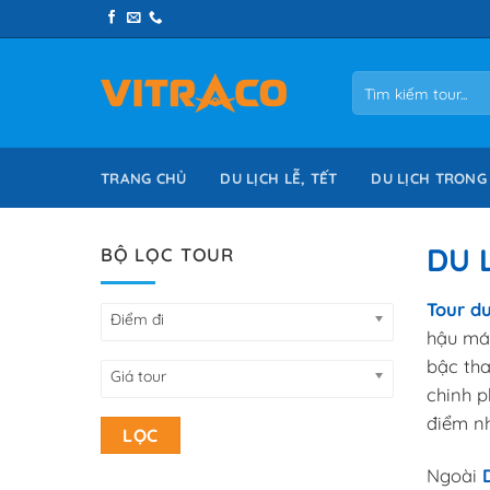
Skip
to
content
Tìm
kiếm:
TRANG CHỦ
DU LỊCH LỄ, TẾT
DU LỊCH TRONG
DU 
BỘ LỌC TOUR
Tour du
Điểm đi
hậu má
bậc tha
Giá tour
chinh 
điểm nh
LỌC
Ngoài