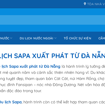
TÒA NHÀ V
 NƯỚC
DU LỊCH NƯỚC NGOÀI
TỔ CHỨC SỰ KIỆN
CẨM
LỊCH SAPA XUẤT PHÁT TỪ ĐÀ NẴ
 lịch Sapa xuất phát từ Đà Nẵng
là hành trình lý tưởng 
t mẻ quanh năm và cảnh sắc thiên nhiên hùng vĩ. Du khá
ng tuyệt đẹp, tham quan bản Cát Cát, núi Hàm Rồng, chợ 
phục đỉnh
Fansipan
– nóc nhà Đông Dương. Nét văn hóa đặ
ấn độc đáo trong tour.
Du lịch Sapa
, hành trình còn có thể kết hợp tham quan các