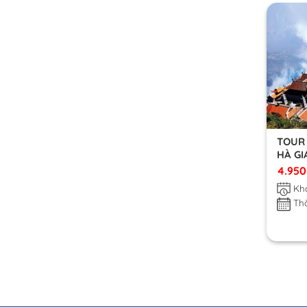
TOUR 
HÀ GI
4.95
Khở
Thờ