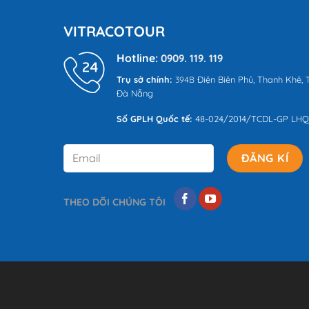
VITRACOTOUR
Hotline:
0909. 119. 119
Trụ sở chính:
Điện Biên Phủ,
Thanh Khê,
394B
T
Đà Nẵng
Số GPLH Quốc tế:
48-024/2014/TCDL-GP LH
THEO DÕI CHÚNG TÔI