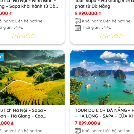
u lịch Hà Nội – Ninh Bình –
Tour Sapa – Hà Giang 5N4Đ
ng – Sapa khởi hành từ Đà
phát từ Đà Nẵng
.000
₫
9.990.000
₫
i hành: Liên hệ hotline
Khởi hành: Liên hệ hotline
i gian: 5N4Đ
Thời gian: 5N4Đ
0
0
0
0
trên
trên
5
5
OT
dựa
dựa
trên
trên
đánh
đánh
giá
giá
u lịch Hà Nội – Sapa –
TOUR DU LỊCH ĐÀ NẴNG – 
pan – Hà Giang – Cao
– HẠ LONG – SAPA – CỬA K
n Đá – Hà Nội
HÀ KHẨU
0.000
₫
7.899.000
₫
i hành: Liên hệ hotline
Khởi hành: Liên hệ hotline