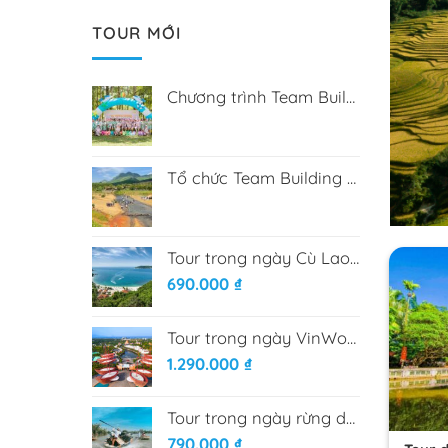
TOUR MỚI
Chương trình Team Building tại Hòa Phú Thành
Tổ chức Team Building tại Bana Rita Farm
Tour trong ngày Cù Lao Chàm từ Đà Nẵng
690.000
₫
Tour trong ngày VinWonder Nam Hội An
1.290.000
₫
Tour trong ngày rừng dừa Bảy mẫu - Phố cổ Hội An
790.000
₫