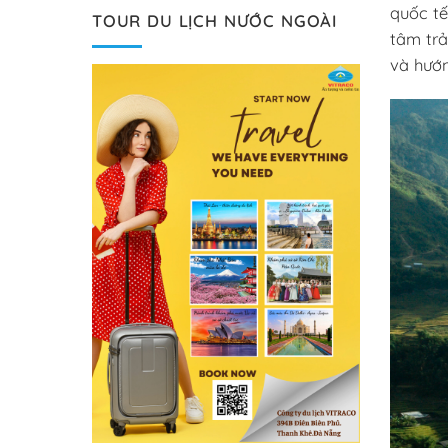
quốc tế
TOUR DU LỊCH NƯỚC NGOÀI
tâm trả
và hướn