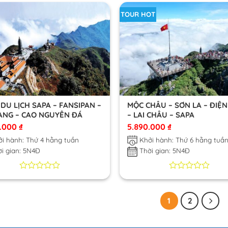
5
5
TOUR HOT
dựa
dựa
trên
trên
đánh
đánh
giá
giá
DU LỊCH SAPA – FANSIPAN –
MỘC CHÂU – SƠN LA – ĐIỆN
ANG – CAO NGUYÊN ĐÁ
– LAI CHÂU – SAPA
0.000
₫
5.890.000
₫
i hành: Thứ 4 hằng tuần
Khởi hành: Thứ 6 hằng tuầ
i gian: 5N4Đ
Thời gian: 5N4Đ
0
0
0
0
trên
trên
5
5
1
2
dựa
dựa
trên
trên
đánh
đánh
giá
giá