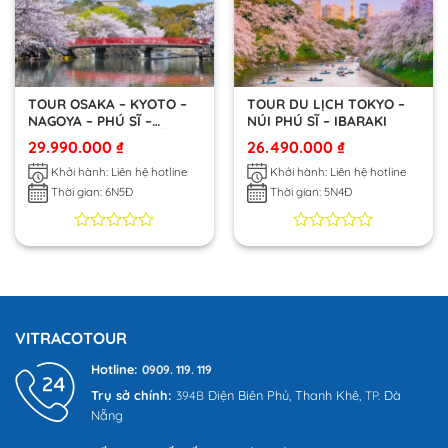
đánh
đánh
giá
giá
TOUR OSAKA – KYOTO –
TOUR DU LỊCH TOKYO –
NAGOYA – PHÚ SĨ –
NÚI PHÚ SĨ – IBARAKI
IBARAKI – TOKYO (LỄ
29.990.000
₫
26.490.000
₫
30/04)
Khởi hành: Liên hệ hotline
Khởi hành: Liên hệ hotline
Thời gian: 6N5Đ
Thời gian: 5N4Đ
0
0
0
0
trên
trên
5
5
dựa
dựa
trên
trên
đánh
đánh
VITRACOTOUR
giá
giá
Hotline:
0909. 119. 119
Trụ sở chính:
Điện Biên Phủ,
Thanh Khê,
Đà
394B
TP.
Nẵng