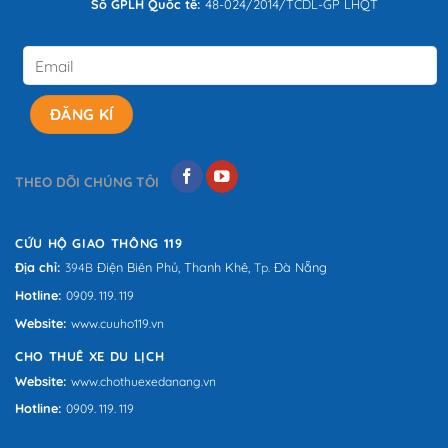
Số GPLH Quốc tế:
48-024/2014/TCDL-GP LHQT
THEO DÕI CHÚNG TÔI
CỨU HỘ GIAO THÔNG 119
Địa chỉ:
Điện Biên Phủ,
Thanh Khê,
Đà Nẵng
394B
Tp.
Hotline:
0909. 119. 119
Website:
www.cuuho119.vn
CHO THUÊ XE DU LỊCH
Website:
www.chothuexedanang.vn
Hotline:
0909. 119. 119