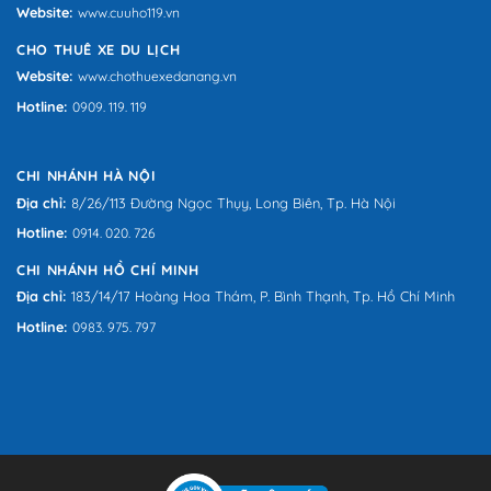
Website:
www.cuuho119.vn
CHO THUÊ XE DU LỊCH
Website:
www.chothuexedanang.vn
Hotline:
0909. 119. 119
CHI NHÁNH HÀ NỘI
Địa chỉ:
8/26/113 Đường Ngọc Thụy, Long Biên, Tp. Hà Nội
Hotline:
0914. 020. 726
CHI NHÁNH HỒ CHÍ MINH
Địa chỉ:
183/14/17 Hoàng Hoa Thám, P. Bình Thạnh, Tp. Hồ Chí Minh
Hotline:
0983. 975. 797