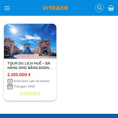
Skip
to
content
TOUR DU LỊCH HUẾ – ĐÀ
NẴNG 2N1D BẰNG ĐOÀN
TÀU DI SẢN
2.250.000
₫
Khởi hành: Liên hệ hotline
Thời gian: 2N1Đ
0
0
trên
5
dựa
trên