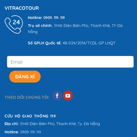
đánh
VITRACOTOUR
giá
Hotline:
0909. 119. 119
Trụ sở chính:
Điện Biên Phủ,
Thanh Khê,
Đà
394B
TP.
Nẵng
Số GPLH Quốc tế:
48-024/2014/TCDL-GP LHQT
THEO DÕI CHÚNG TÔI
CỨU HỘ GIAO THÔNG 119
Địa chỉ:
Điện Biên Phủ,
Thanh Khê,
Đà Nẵng
394B
Tp.
Hotline:
0909. 119. 119