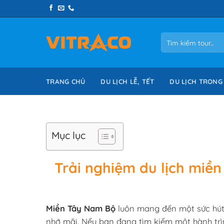
Skip
to
content
Tìm
kiếm:
TRANG CHỦ
DU LỊCH LỄ, TẾT
DU LỊCH TRONG
Mục lục
Trải nghiệm du lịch miề
Miền Tây Nam Bộ
luôn mang đến một sức hút r
nhớ mãi. Nếu bạn đang tìm kiếm một hành trìn