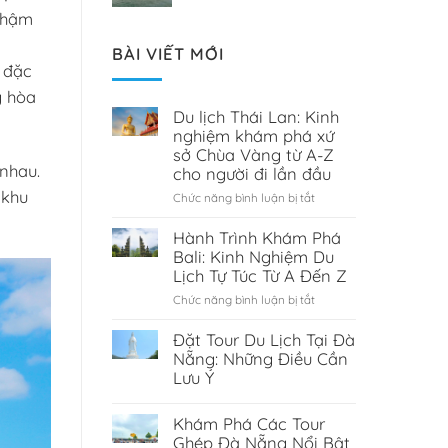
 thậm
BÀI VIẾT MỚI
 đặc
g hòa
Du lịch Thái Lan: Kinh
nghiệm khám phá xứ
sở Chùa Vàng từ A-Z
nhau.
cho người đi lần đầu
 khu
Chức năng bình luận bị tắt
ở
Du
lịch
Hành Trình Khám Phá
Thái
Bali: Kinh Nghiệm Du
Lan:
Lịch Tự Túc Từ A Đến Z
Kinh
Chức năng bình luận bị tắt
ở
nghiệm
Hành
khám
Trình
Đặt Tour Du Lịch Tại Đà
phá
Khám
Nẵng: Những Điều Cần
xứ
Phá
Lưu Ý
sở
Bali:
Chùa
Kinh
Vàng
Khám Phá Các Tour
Nghiệm
từ
Ghép Đà Nẵng Nổi Bật
Du