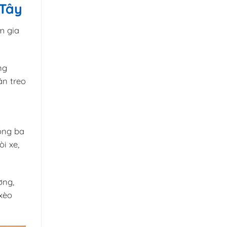
 Tây
m gia
ng
án treo
uồng ba
i xe,
ơng,
xèo