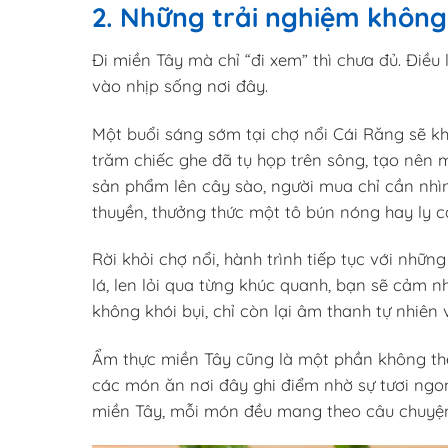
2. Những trải nghiệm không
Đi miền Tây mà chỉ “đi xem” thì chưa đủ. Điều
vào nhịp sống nơi đây.
Một buổi sáng sớm tại chợ nổi Cái Răng sẽ khi
trăm chiếc ghe đã tụ họp trên sông, tạo nên
sản phẩm lên cây sào, người mua chỉ cần nhìn 
thuyền, thưởng thức một tô bún nóng hay ly cà 
Rời khỏi chợ nổi, hành trình tiếp tục với nhữ
lá, len lỏi qua từng khúc quanh, bạn sẽ cảm n
không khói bụi, chỉ còn lại âm thanh tự nhiên 
Ẩm thực miền Tây cũng là một phần không thể 
các món ăn nơi đây ghi điểm nhờ sự tươi ngo
miền Tây, mỗi món đều mang theo câu chuyện