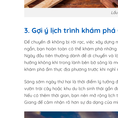
Lẩu
3. Gợi ý lịch trình khám ph
Để chuyến đi không bị rời rạc, việc xây dựng mộ
ngắn, bạn hoàn toàn có thể khám phá những đ
Ngày đầu tiên thường dành để di chuyển và là
hưởng không khí trong lành bên bờ sông là mộ
khám phá ẩm thực địa phương trước khi nghỉ 
Sáng sớm ngày thứ hai là thời điểm lý tưởng đ
vườn trái cây hoặc khu du lịch sinh thái gần đ
Nếu có thêm thời gian, bạn nên mở rộng lịch 
Giang để cảm nhận rõ hơn sự đa dạng của mi