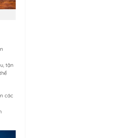
an
u, tận
thể
ến các
n