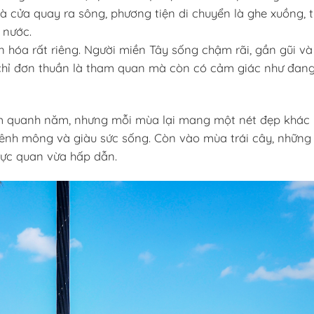
hà cửa quay ra sông, phương tiện di chuyển là ghe xuồng,
 nước.
 hóa rất riêng. Người miền Tây sống chậm rãi, gần gũi và
 chỉ đơn thuần là tham quan mà còn có cảm giác như đan
hăm quanh năm, nhưng mỗi mùa lại mang một nét đẹp khác 
ênh mông và giàu sức sống. Còn vào mùa trái cây, những
rực quan vừa hấp dẫn.