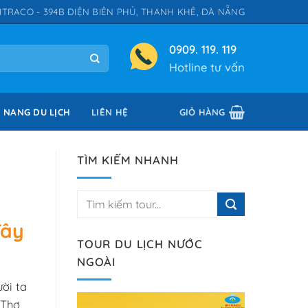
ITRACO - 394B ĐIỆN BIÊN PHỦ, THANH KHÊ, ĐÀ NẴNG
0909. 119. 119
Hotline tư vấn
 NANG DU LỊCH
LIÊN HỆ
GIỎ HÀNG
TÌM KIẾM NHANH
Tây
TOUR DU LỊCH NƯỚC
NGOÀI
ời ta
 Thơ