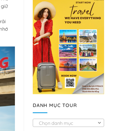
 giữ
rải
 nhớ
DANH MỤC TOUR
Chọn danh mục