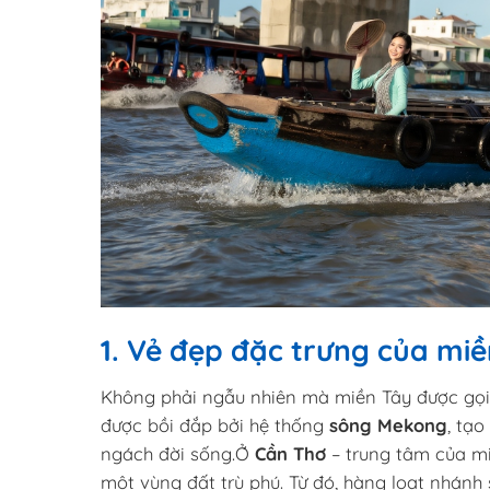
1. Vẻ đẹp đặc trưng của m
Không phải ngẫu nhiên mà miền Tây được gọi 
được bồi đắp bởi hệ thống
sông Mekong
, tạ
ngách đời sống.Ở
Cần Thơ
– trung tâm của mi
một vùng đất trù phú. Từ đó, hàng loạt nhánh