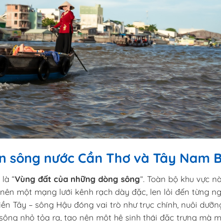
iền sông nước Cần Thơ và Tây Nam 
là “
Vùng đất của những dòng sông
”. Toàn bộ khu vực n
o nên một mạng lưới kênh rạch dày đặc, len lỏi đến từng n
ền Tây – sông Hậu đóng vai trò như trục chính, nuôi dưỡn
 sông nhỏ tỏa ra, tạo nên một hệ sinh thái đặc trưng mà m