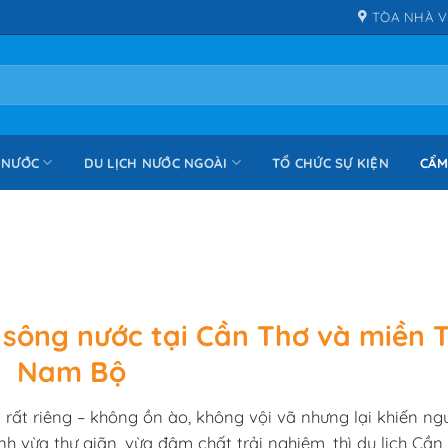
TÒA NHÀ V
 NƯỚC
DU LỊCH NƯỚC NGOÀI
TỔ CHỨC SỰ KIỆN
CẨM
n sông nước tại Cần Thơ và miền 
Nam Bộ
ất riêng – không ồn ào, không vội vã nhưng lại khiến ngư
h vừa thư giãn, vừa đậm chất trải nghiệm, thì du lịch Cần