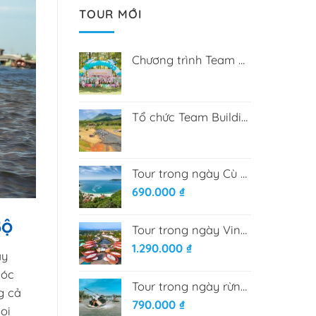
TOUR MỚI
Chương trình Team Building tại Hòa Phú Thành
Tổ chức Team Building tại Bana Rita Farm
Tour trong ngày Cù Lao Chàm từ Đà Nẵng
690.000
₫
Bộ
Tour trong ngày VinWonder Nam Hội An
1.290.000
₫
ày
góc
Tour trong ngày rừng dừa Bảy mẫu - Phố cổ Hội An
g cả
790.000
₫
ọi