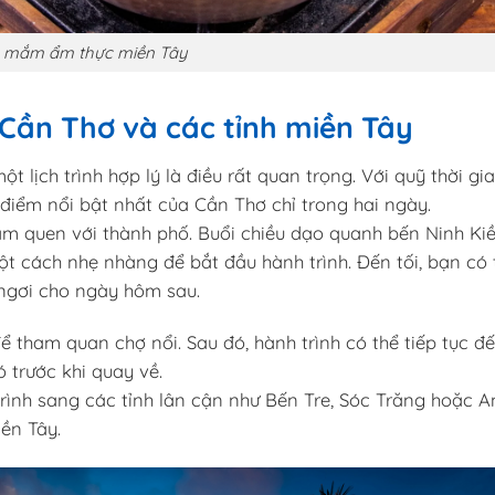
 mắm ẩm thực miền Tây
á Cần Thơ và các tỉnh miền Tây
t lịch trình hợp lý là điều rất quan trọng. Với quỹ thời gi
iểm nổi bật nhất của Cần Thơ chỉ trong hai ngày.
m quen với thành phố. Buổi chiều dạo quanh bến Ninh Kiề
t cách nhẹ nhàng để bắt đầu hành trình. Đến tối, bạn có 
ngơi cho ngày hôm sau.
ể tham quan chợ nổi. Sau đó, hành trình có thể tiếp tục đ
ó trước khi quay về.
trình sang các tỉnh lân cận như Bến Tre, Sóc Trăng hoặc A
ền Tây.