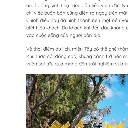
hoạt động sinh hoạt đều gắn liền với nước. N
chí việc buôn bán cũng diễn ra ngay trên mặt
Chính điều này đã hình thành nên một nền văn
biệt hiếu khách. Du khách khi đến đây không
vào cuộc sống của người bản địa.
Về thời điểm du lịch, miền Tây có thể ghé t
Khi nước nổi dâng cao, khung cảnh trở nên m
vườn sai trĩu quả mang đến trải nghiệm vừa t