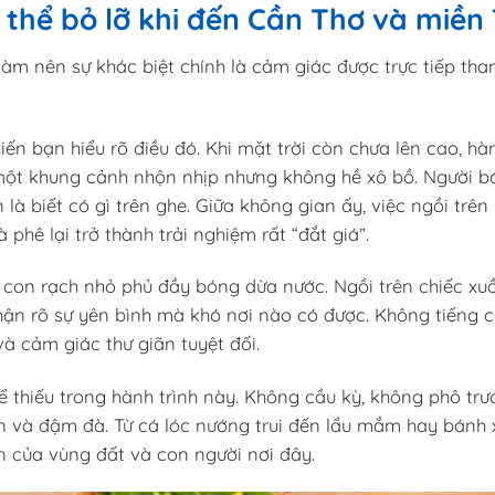
 thể bỏ lỡ khi đến Cần Thơ và miền
 làm nên sự khác biệt chính là cảm giác được trực tiếp tha
ến bạn hiểu rõ điều đó. Khi mặt trời còn chưa lên cao, hà
 một khung cảnh nhộn nhịp nhưng không hề xô bồ. Người b
là biết có gì trên ghe. Giữa không gian ấy, việc ngồi trên
phê lại trở thành trải nghiệm rất “đắt giá”.
ng con rạch nhỏ phủ đầy bóng dừa nước. Ngồi trên chiếc x
hận rõ sự yên bình mà khó nơi nào có được. Không tiếng cò
và cảm giác thư giãn tuyệt đối.
thiếu trong hành trình này. Không cầu kỳ, không phô trư
n và đậm đà. Từ cá lóc nướng trui đến lẩu mắm hay bánh 
 của vùng đất và con người nơi đây.