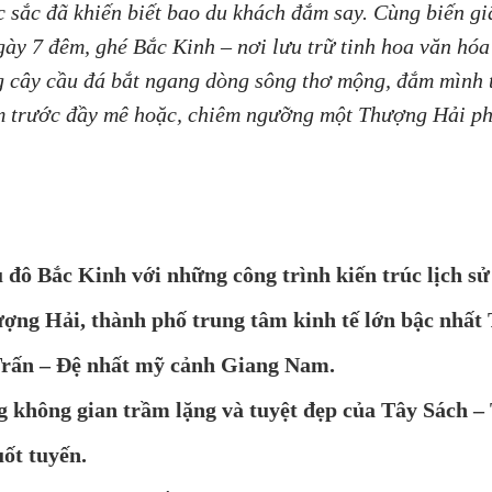
c sắc đã khiến biết bao du khách đắm say. Cùng biến g
gày 7 đêm, ghé Bắc Kinh – nơi lưu trữ tinh hoa văn h
 cây cầu đá bắt ngang dòng sông thơ mộng, đắm mình t
 trước đầy mê hoặc, chiêm ngưỡng một Thượng Hải phồ
g
đô Bắc Kinh với những công trình kiến trúc lịch s
ng Hải, thành phố trung tâm kinh tế lớn bậc nhất
rấn – Đệ nhất mỹ cảnh Giang Nam.
 không gian trầm lặng và tuyệt đẹp của Tây Sách –
ốt tuyến.