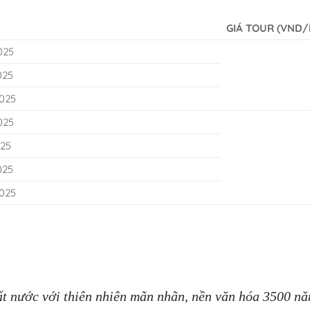
GIÁ TOUR (VND/
025
025
025
025
025
025
025
t nước với thiên nhiên mãn nhãn, nền văn hóa 3500 năm