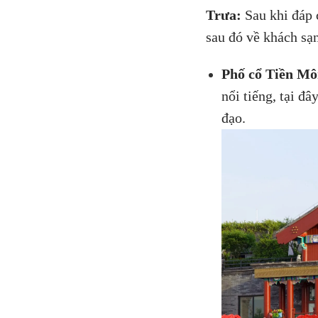
Trưa:
Sau khi đáp 
sau đó về khách sạ
Phố cổ Tiền M
nổi tiếng, tại đ
đạo.