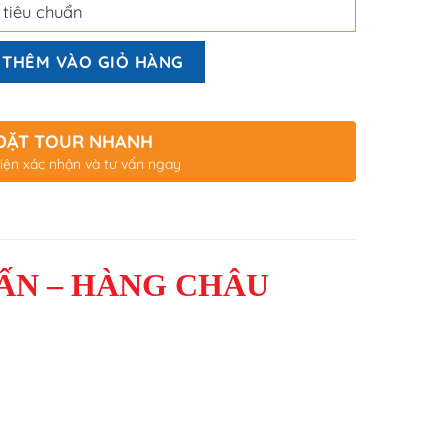
 tiêu chuẩn
THÊM VÀO GIỎ HÀNG
ĐẶT TOUR NHANH
iện xác nhận và tư vấn ngay
Ấ
N – HÀNG CHÂU