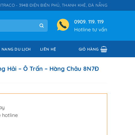
ITRACO - 394B ĐIỆN BIÊN PHỦ, THANH KHÊ, ĐÀ NẴNG
0909. 119. 119
Hotline tư vấn
 NANG DU LỊCH
LIÊN HỆ
GIỎ HÀNG
ng Hải – Ô Trấn – Hàng Châu 8N7Đ
g
ay
 hotline