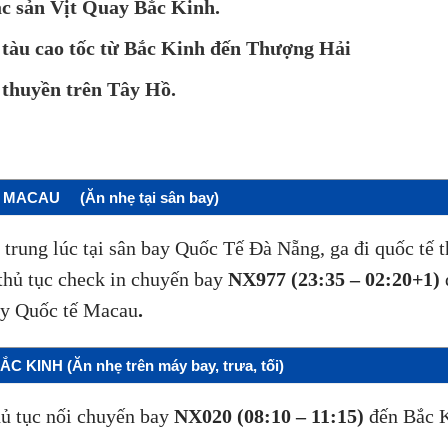
c sản Vịt Quay Bắc Kinh.
 tàu cao tốc từ Bắc Kinh đến Thượng Hải
 thuyền trên Tây Hồ.
 MACAU (Ăn nhẹ tại sân bay)
trung lúc tại sân bay Quốc Tế Đà Nẵng, ga đi quốc tế 
 thủ tục check in chuyến bay
NX977 (23:35 – 02:20+1)
ay Quốc tế Macau
.
ẮC KINH (
Ăn nhẹ trên máy bay, trưa, tối)
ủ tục nối chuyến bay
NX020 (08:10 – 11:15)
đến Bắc K