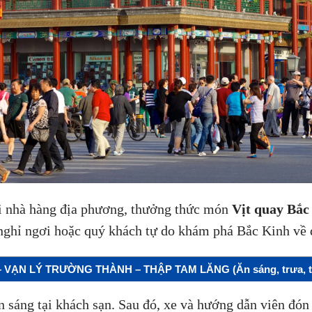
ại nhà hàng địa phương, thưởng thức món
Vịt quay Bắc
nghỉ ngơi hoặc quý khách tự do khám phá Bắc Kinh về
 VẠN LÝ TRƯỜNG THÀNH – THẬP TAM LĂNG (Ăn sáng, trưa, t
 sáng tại khách sạn. Sau đó, xe và hướng dẫn viên đón