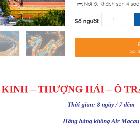
Nơi ở: Khách sạn 4 sao
Số lượng
Số người:
Gọi đ
 KINH – TH
ƯỢ
NG H
Ả
I – Ô TR
Thời gian: 8 ngày / 7 đêm
Hãng hàng không Air Macau