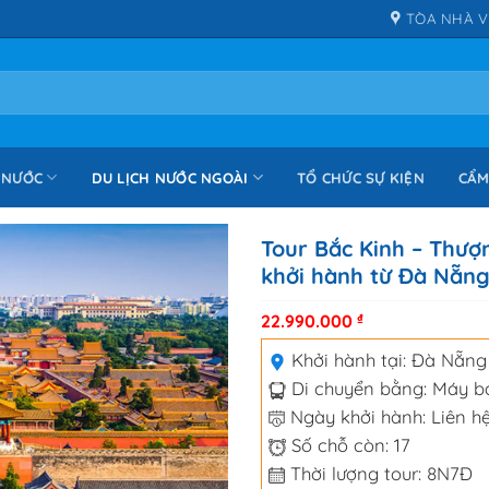
TÒA NHÀ V
 NƯỚC
DU LỊCH NƯỚC NGOÀI
TỔ CHỨC SỰ KIỆN
CẨM
Tour Bắc Kinh – Thượ
khởi hành từ Đà Nẵn
22.990.000
₫
Khởi hành tại:
Đà Nẵng
Di chuyển bằng:
Máy b
Ngày khởi hành: Liên hệ
Số chỗ còn: 17
Thời lượng tour: 8N7Đ