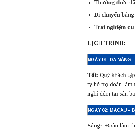
Thưởng thức đặ
Di chuyển bằng
Trải nghiệm du
LỊCH TRÌNH:
NGÀY 01: ĐÀ NẴNG –
Tối:
Quý khách tập 
ty hỗ trợ đoàn làm
nghỉ đêm tại sân b
NGÀY 02: MACAU – B
Sáng:
Đoàn làm th