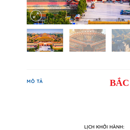
B
Ắ
C
MÔ TẢ
LỊCH KHỞI HÀNH: