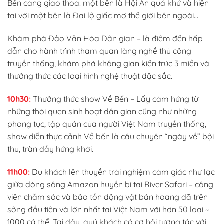
Bến cảng giao thoa: một bên là Hội An quá khứ và hiện
tại với một bên là Đại lộ giấc mơ thế giới bên ngoài…
Khám phá Đảo Văn Hóa Dân gian – là điểm đến hấp
dẫn cho hành trình tham quan làng nghề thủ công
truyền thống, khám phá không gian kiến trúc 3 miền và
thưởng thức các loại hình nghệ thuật đặc sắc.
10h30:
Thưởng thức show Về Bến – Lấy cảm hứng từ
những thói quen sinh hoạt dân gian cũng như những
phong tục, tập quán của người Việt Nam truyền thống,
show diễn thực cảnh Về bến là câu chuyện “ngày về” bội
thu, tràn đầy hứng khởi.
11h00:
Du khách lên thuyền trải nghiệm cảm giác như lạc
giữa dòng sông Amazon huyền bí tại River Safari – công
viên chăm sóc và bảo tồn động vật bán hoang dã trên
sông đầu tiên và lớn nhất tại Việt Nam với hơn 50 loại ~
1000 cá thể. Tại đây, quý khách có cơ hội tương tác với