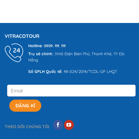
5.00
1
trên 5
5.00
1
trên 5
dựa trên
dựa trên
đánh giá
đánh giá
VITRACOTOUR
Hotline:
0909. 119. 119
Trụ sở chính:
Điện Biên Phủ,
Thanh Khê,
Đà
394B
TP.
Nẵng
Số GPLH Quốc tế:
48-024/2014/TCDL-GP LHQT
THEO DÕI CHÚNG TÔI