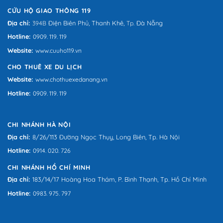
CỨU HỘ GIAO THÔNG 119
Địa chỉ:
Điện Biên Phủ,
Thanh Khê,
Đà Nẵng
394B
Tp.
Hotline:
0909. 119. 119
Website:
www.cuuho119.vn
CHO THUÊ XE DU LỊCH
Website:
www.chothuexedanang.vn
Hotline:
0909. 119. 119
CHI NHÁNH HÀ NỘI
Địa chỉ:
8/26/113 Đường Ngọc Thụy, Long Biên, Tp. Hà Nội
Hotline:
0914. 020. 726
CHI NHÁNH HỒ CHÍ MINH
Địa chỉ:
183/14/17 Hoàng Hoa Thám, P. Bình Thạnh, Tp. Hồ Chí Minh
Hotline:
0983. 975. 797