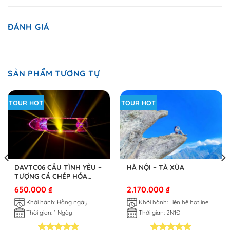
ĐÁNH GIÁ
SẢN PHẨM TƯƠNG TỰ
TOUR HOT
TOUR HOT
DAVTC06 CẦU TÌNH YÊU –
HÀ NỘI – TÀ XÙA
TƯỢNG CÁ CHÉP HÓA
RỒNG – DU THUYỀN
650.000
₫
2.170.000
₫
SÔNG HÀN 1 NGÀY
Khởi hành: Hằng ngày
Khởi hành: Liên hệ hotline
Thời gian: 1 Ngày
Thời gian: 2N1Đ