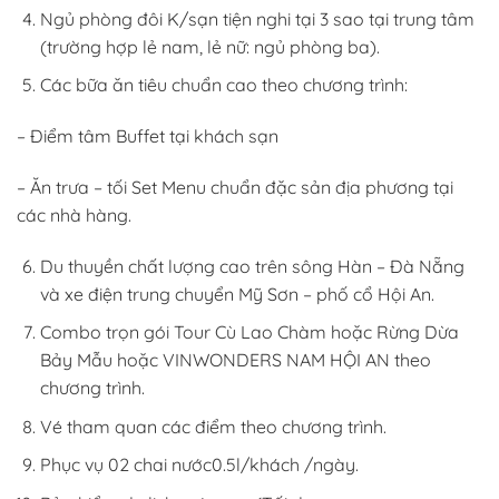
Ngủ phòng đôi K/sạn tiện nghi tại 3 sao tại trung tâm
(trường hợp lẻ nam, lẻ nữ: ngủ phòng ba).
Các bữa ăn tiêu chuẩn cao theo chương trình:
– Điểm tâm Buffet tại khách sạn
– Ăn trưa – tối Set Menu chuẩn đặc sản địa phương tại
các nhà hàng.
Du thuyền chất lượng cao trên sông Hàn – Đà Nẵng
và xe điện trung chuyển Mỹ Sơn – phố cổ Hội An.
Combo trọn gói Tour Cù Lao Chàm hoặc Rừng Dừa
Bảy Mẫu hoặc VINWONDERS NAM HỘI AN theo
chương trình.
Vé tham quan các điểm theo chương trình.
Phục vụ 02 chai nước0.5l/khách /ngày.