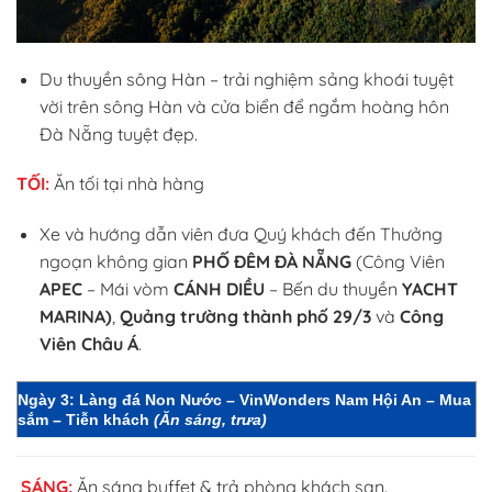
Du thuyền sông Hàn – trải nghiệm sảng khoái tuyệt
vời trên sông Hàn và cửa biển để ngắm hoàng hôn
Đà Nẵng tuyệt đẹp.
TỐI:
Ăn tối tại nhà hàng
Xe và hướng dẫn viên đưa Quý khách đến Thưởng
ngoạn không gian
PHỐ ĐÊM ĐÀ NẴNG
(Công Viên
APEC
– Mái vòm
CÁNH DIỀU
– Bến du thuyền
YACHT
MARINA)
,
Quảng trường thành phố 29/3
và
Công
Viên Châu Á
.
Ngày 3
: Làng đá Non Nước – VinWonders Nam Hội An – Mua
sắm – Tiễn khách
(Ăn sáng, trưa)
SÁNG:
Ăn sáng buffet & trả phòng khách sạn.