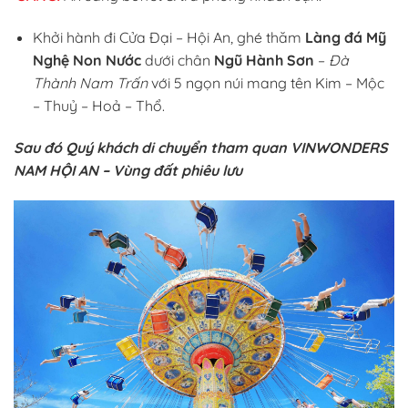
Khởi hành đi Cửa Đại – Hội An, ghé thăm
Làng đá Mỹ
Nghệ Non Nước
dưới chân
Ngũ Hành Sơn
–
Đà
Thành Nam Trấn
với 5 ngọn núi mang tên Kim – Mộc
– Thuỷ – Hoả – Thổ.
Sau đó Quý khách di chuyển tham quan
VINWONDERS
NAM HỘI AN – Vùng đất phiêu lưu