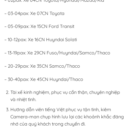
– 03-04pax: Xe 07CN Toyota
– 05-09pax: Xe 15CN Ford Transit
– 10-12pax: Xe 16CN Huyndai Solati
– 13-19pax: Xe 29CN Fuso/Huyndai/Samco/Thaco
– 20-29pax: Xe 35CN Samco/Thaco
– 30-40pax: Xe 45CN Huyndai/Thaco
Tài xế kinh nghiệm, phục vụ cẩn thận, chuyên nghiệp
và nhiệt tình.
Hướng dẫn viên tiếng Việt phục vụ tận tình, kiêm
Camera-man chụp hình lưu lại các khoảnh khắc đáng
nhớ của quý khách trong chuyến đi.