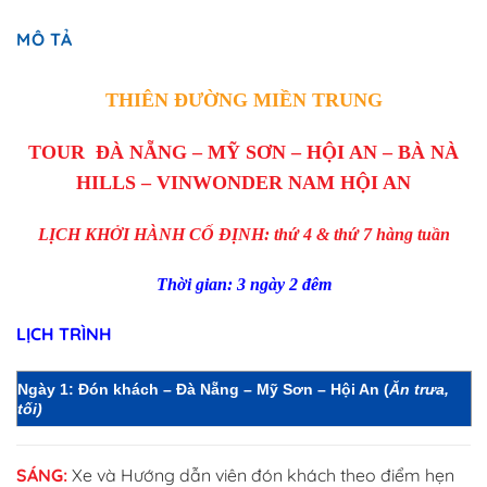
MÔ TẢ
THIÊN ĐƯỜNG MIỀN TRUNG
TOUR ĐÀ NẴNG – MỸ SƠN – HỘI AN – BÀ NÀ
HILLS – VINWONDER NAM HỘI AN
LỊCH KHỞI HÀNH CỐ ĐỊNH: thứ 4 & thứ 7 hàng tuần
Thời gian: 3 ngày 2 đêm
LỊCH TRÌNH
Ngày 1
: Đón khách – Đà Nẵng – Mỹ Sơn – Hội An (
Ăn trưa,
tối)
SÁNG:
Xe và Hướng dẫn viên đón khách theo điểm hẹn