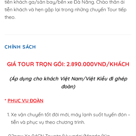
tiễn khách ga/sân bay/bến xe Đà Nẵng. Chào thân ái
tiễn khách và hẹn gặp lại trong những chuyến Tour tiếp
theo.
CHÍNH SÁCH
GIÁ TOUR TRỌN GÓI: 2.890.000VND/KHÁCH
(Áp dụng cho khách Việt Nam/Việt Kiều đi ghép
đoàn)
*
PHỤC VỤ ĐOÀN
Xe vận chuyển tốt đời mới, máy lạnh suốt tuyến đón –
tiễn và phục vụ theo chương trình.
– 02pax: Xe 04CN Toyota/Hyundai/Mazda/Kia