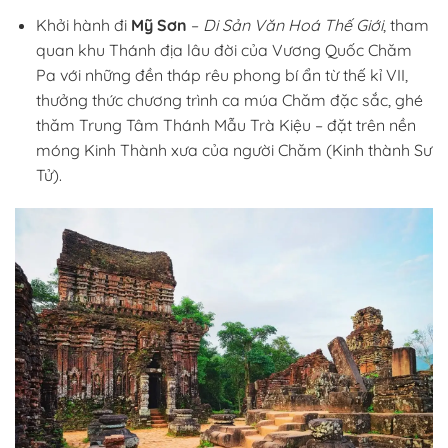
Khởi hành đi
Mỹ Sơn
–
Di Sản Văn Hoá Thế Giới
, tham
quan khu Thánh địa lâu đời của Vương Quốc Chăm
Pa với những đền tháp rêu phong bí ẩn từ thế kỉ VII,
thưởng thức chương trình ca múa Chăm đặc sắc, ghé
thăm Trung Tâm Thánh Mẫu Trà Kiệu – đặt trên nền
móng Kinh Thành xưa của người Chăm (Kinh thành Sư
Tử).