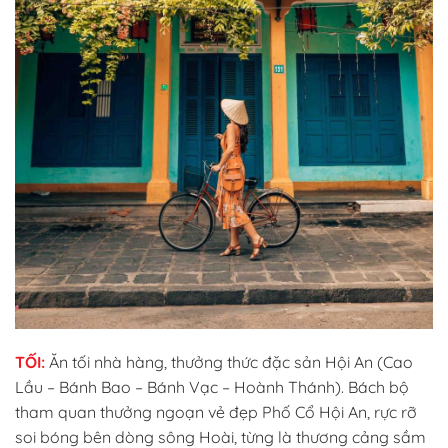
TỐI:
Ăn tối nhà hàng, thưởng thức đặc sản Hội An (Cao
Lầu – Bánh Bao – Bánh Vạc – Hoành Thánh). Bách bộ
tham quan thưởng ngoạn vẻ đẹp Phố Cổ Hội An, rực rỡ
soi bóng bên dòng sông Hoài, từng là thương cảng sầm