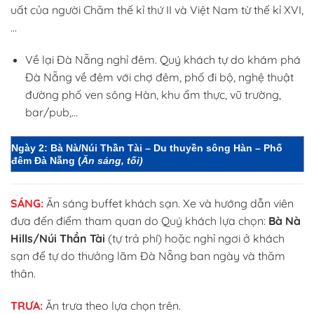
uất của người Chăm thế kỉ thứ II và Việt Nam từ thế kỉ XVI,
…
Về lại Đà Nẵng nghỉ đêm. Quý khách tự do khám phá
Đà Nẵng về đêm với chợ đêm, phố đi bộ, nghệ thuật
đường phố ven sông Hàn, khu ẩm thực, vũ trường,
bar/pub,…
Ngày 2
: Bà Nà/Núi Thần Tài – Du thuyền sông Hàn – Phố
đêm Đà Nẵng (
Ăn sáng, tối)
SÁNG:
Ăn sáng buffet khách sạn. Xe và hướng dẫn viên
đưa đến điểm tham quan do Quý khách lựa chọn:
Bà Nà
Hills/Núi Thần Tài
(tự trả phí) hoặc nghỉ ngơi ở khách
sạn để tự do thưởng lãm Đà Nẵng ban ngày và thăm
thân.
TRƯA:
Ăn trưa theo lựa chọn trên.