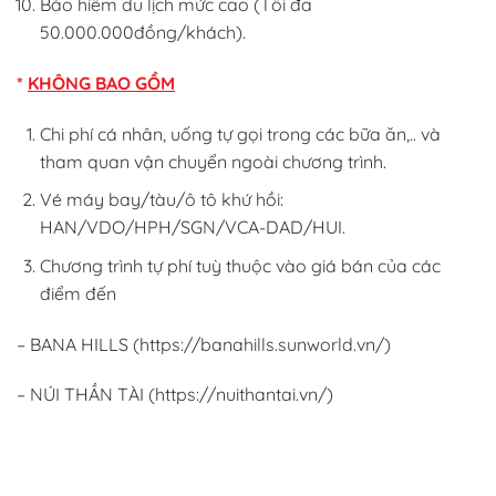
Bảo hiểm du lịch mức cao (Tối đa
50.000.000đồng/khách).
*
KHÔNG BAO GỒM
Chi phí cá nhân, uống tự gọi trong các bữa ăn,.. và
tham quan vận chuyển ngoài chương trình.
Vé máy bay/tàu/ô tô khứ hồi:
HAN/VDO/HPH/SGN/VCA-DAD/HUI.
Chương trình tự phí tuỳ thuộc vào giá bán của các
điểm đến
– BANA HILLS (https://banahills.sunworld.vn/)
– NÚI THẦN TÀI (https://nuithantai.vn/)