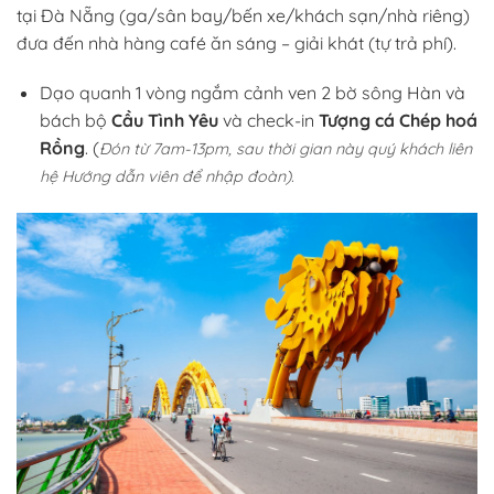
tại Đà Nẵng (ga/sân bay/bến xe/khách sạn/nhà riêng)
đưa đến nhà hàng café ăn sáng – giải khát (tự trả phí).
Dạo quanh 1 vòng ngắm cảnh ven 2 bờ sông Hàn và
bách bộ
Cầu Tình Yêu
và check-in
Tượng cá Chép hoá
Rồng
. (
Đón từ 7am-13pm, sau thời gian này quý khách liên
hệ Hướng dẫn viên để nhập đoàn).