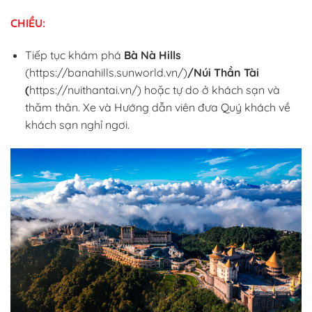
CHIỀU:
Tiếp tục khám phá
Bà Nà Hills
(https://banahills.sunworld.vn/)
/Núi Thần Tài
(
https://nuithantai.vn/) hoặc tự do ở khách sạn và
thăm thân. Xe và Hướng dẫn viên đưa Quý khách về
khách sạn nghỉ ngơi.