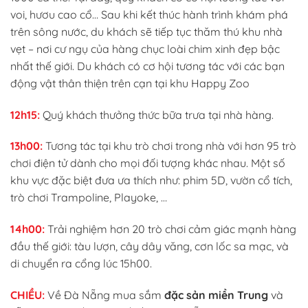
voi, hươu cao cổ… Sau khi kết thúc hành trình khám phá
trên sông nước, du khách sẽ tiếp tục thăm thú khu nhà
vẹt – nơi cư ngụ của hàng chục loài chim xinh đẹp bậc
nhất thế giới. Du khách có cơ hội tương tác với các bạn
động vật thân thiện trên cạn tại khu Happy Zoo
12h15:
Quý khách thưởng thức bữa trưa tại nhà hàng.
13h00:
Tương tác tại khu trò chơi trong nhà với hơn 95 trò
chơi điện tử dành cho mọi đối tượng khác nhau. Một số
khu vực đặc biệt đưa ưa thích như: phim 5D, vườn cổ tích,
trò chơi Trampoline, Playoke, …
14h00:
Trải nghiệm hơn 20 trò chơi cảm giác mạnh hàng
đầu thế giới: tàu lượn, cây dây văng, cơn lốc sa mạc, và
di chuyển ra cổng lúc 15h00.
CHIỀU:
Về Đà Nẵng mua sắm
đặc sản miền Trung
và