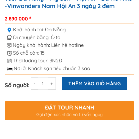
-Vinwonders Nam Hội An 3 ngày 2 đêm
2.890.000
₫
Khởi hành tại:
Đà Nẵng
Di chuyển bằng:
Ô tô
Ngày khởi hành: Liên hệ hotline
Số chỗ còn: 15
Thời lượng tour: 3N2Đ
Nơi ở: Khách sạn tiêu chuẩn 3 sao
Số lượng
THÊM VÀO GIỎ HÀNG
Số người:
ĐẶT TOUR NHANH
Gọi điện xác nhận và tư vấn ngay