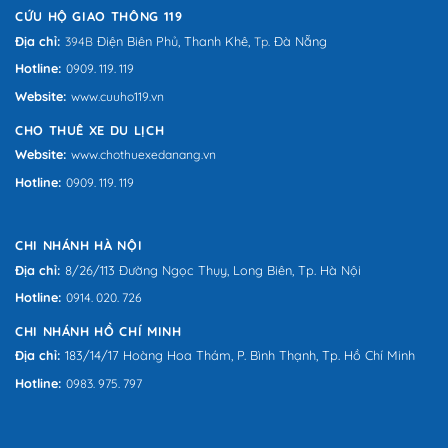
CỨU HỘ GIAO THÔNG 119
Địa chỉ:
Điện Biên Phủ,
Thanh Khê,
Đà Nẵng
394B
Tp.
Hotline:
0909. 119. 119
Website:
www.cuuho119.vn
CHO THUÊ XE DU LỊCH
Website:
www.chothuexedanang.vn
Hotline:
0909. 119. 119
CHI NHÁNH HÀ NỘI
Địa chỉ:
8/26/113 Đường Ngọc Thụy, Long Biên, Tp. Hà Nội
Hotline:
0914. 020. 726
CHI NHÁNH HỒ CHÍ MINH
Địa chỉ:
183/14/17 Hoàng Hoa Thám, P. Bình Thạnh, Tp. Hồ Chí Minh
Hotline:
0983. 975. 797