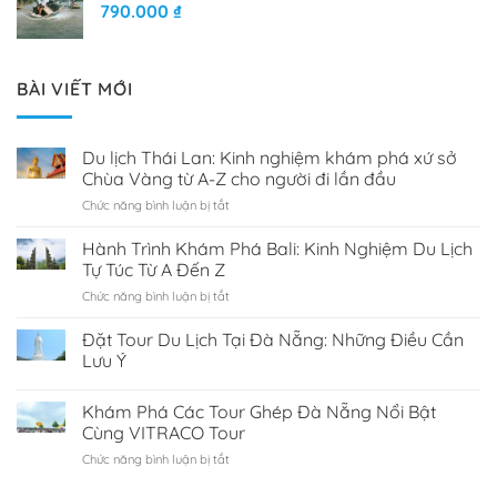
790.000
₫
BÀI VIẾT MỚI
Du lịch Thái Lan: Kinh nghiệm khám phá xứ sở
Chùa Vàng từ A-Z cho người đi lần đầu
Chức năng bình luận bị tắt
ở
Du
lịch
Hành Trình Khám Phá Bali: Kinh Nghiệm Du Lịch
Thái
Tự Túc Từ A Đến Z
Lan:
Chức năng bình luận bị tắt
ở
Kinh
Hành
nghiệm
Trình
Đặt Tour Du Lịch Tại Đà Nẵng: Những Điều Cần
khám
Khám
phá
Lưu Ý
Phá
xứ
Bali:
sở
Khám Phá Các Tour Ghép Đà Nẵng Nổi Bật
Kinh
Chùa
Nghiệm
Cùng VITRACO Tour
Vàng
Du
từ
Chức năng bình luận bị tắt
ở
Lịch
A-
Khám
Tự
Z