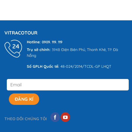
Phá
Túc
cho
Các
Từ
người
Tour
A
đi
Ghép
Đến
lần
Đà
Z
đầu
Nẵng
Nổi
VITRACOTOUR
Bật
Cùng
Hotline:
0909. 119. 119
VITRACO
Trụ sở chính:
Điện Biên Phủ,
Thanh Khê,
Đà
394B
TP.
Tour
Nẵng
Số GPLH Quốc tế:
48-024/2014/TCDL-GP LHQT
THEO DÕI CHÚNG TÔI