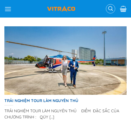
Skip
to
content
TRẢI NGHIỆM TOUR LÀM NGUYÊN THỦ
TRẢI NGHIỆM TOUR LÀM NGUYÊN THỦ ĐIỂM ĐẶC SẮC CỦA
CHƯƠNG TRÌNH : QÚY [...]