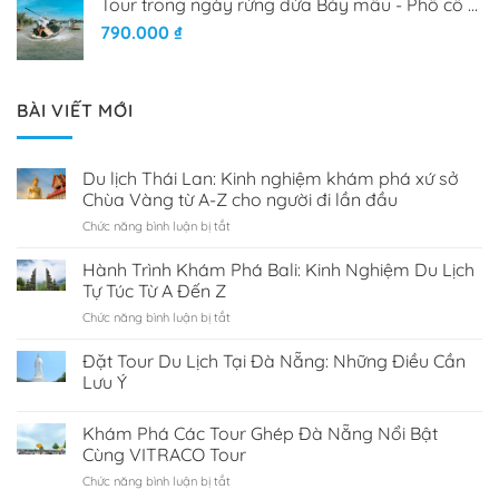
Tour trong ngày rừng dừa Bảy mẫu - Phố cổ Hội An
790.000
₫
BÀI VIẾT MỚI
Du lịch Thái Lan: Kinh nghiệm khám phá xứ sở
Chùa Vàng từ A-Z cho người đi lần đầu
Chức năng bình luận bị tắt
ở
Du
lịch
Hành Trình Khám Phá Bali: Kinh Nghiệm Du Lịch
Thái
Tự Túc Từ A Đến Z
Lan:
Chức năng bình luận bị tắt
ở
Kinh
Hành
nghiệm
Trình
Đặt Tour Du Lịch Tại Đà Nẵng: Những Điều Cần
khám
Khám
phá
Lưu Ý
Phá
xứ
Bali:
sở
Khám Phá Các Tour Ghép Đà Nẵng Nổi Bật
Kinh
Chùa
Nghiệm
Cùng VITRACO Tour
Vàng
Du
từ
Chức năng bình luận bị tắt
ở
Lịch
A-