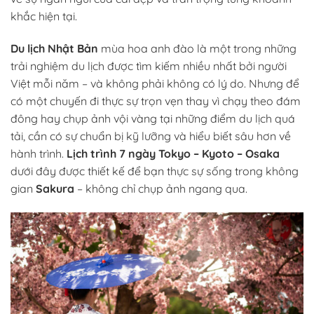
khắc hiện tại.
Du lịch Nhật Bản
mùa hoa anh đào là một trong những
trải nghiệm du lịch được tìm kiếm nhiều nhất bởi người
Việt mỗi năm – và không phải không có lý do. Nhưng để
có một chuyến đi thực sự trọn vẹn thay vì chạy theo đám
đông hay chụp ảnh vội vàng tại những điểm du lịch quá
tải, cần có sự chuẩn bị kỹ lưỡng và hiểu biết sâu hơn về
hành trình.
Lịch trình 7 ngày Tokyo – Kyoto – Osaka
dưới đây được thiết kế để bạn thực sự sống trong không
gian
Sakura
– không chỉ chụp ảnh ngang qua.