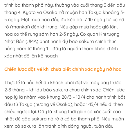
trình ba thành phố này, thường vào cuối tháng 3 đến đầu
tháng 4. Kyoto và Osaka nở muộn hơn Tokyo khoảng 3-
5 ngày. Một mùa hoa đầy đủ kéo dài 7-10 ngày từ lúc nở
rộ (mankai) đến khi rụng. Nếu gặp mưa hoặc gió lớn,
hoa có thể rụng sớm hơn 2-3 ngày. Cơ quan Khí tượng
Nhật Bản (JMA) phát hành dự báo sakura chính thức
hằng năm từ tháng 1 – đây là nguồn tham khảo chính
xác nhất để lên kế hoạch.
Chiến lược đặt vé khi chưa biết chính xác ngày nở hoa
Thực tế là hầu hết du khách phải đặt vé máy bay trước
2-3 tháng – khi dự báo sakura chưa chính xác. Chiến lược
hợp lý là nhắm vào khung 28/3 – 10/4 cho hành trình bắt
đầu từ Tokyo (hướng về Osaka), hoặc 1-15/4 nếu đi theo
chiều ngược lại. Đây là khung thời gian có xác suất cao
nhất để gặp sakura nở rộ ở cả ba thành phố. Nếu muốn
xem cả sakura lẫn tránh đỉnh đông người, tuần đầu