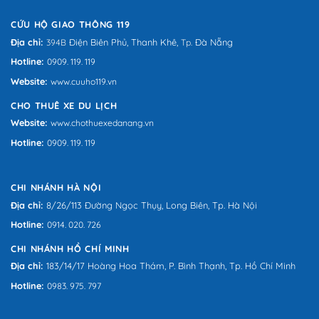
CỨU HỘ GIAO THÔNG 119
Địa chỉ:
Điện Biên Phủ,
Thanh Khê,
Đà Nẵng
394B
Tp.
Hotline:
0909. 119. 119
Website:
www.cuuho119.vn
CHO THUÊ XE DU LỊCH
Website:
www.chothuexedanang.vn
Hotline:
0909. 119. 119
CHI NHÁNH HÀ NỘI
Địa chỉ:
8/26/113 Đường Ngọc Thụy, Long Biên, Tp. Hà Nội
Hotline:
0914. 020. 726
CHI NHÁNH HỒ CHÍ MINH
Địa chỉ:
183/14/17 Hoàng Hoa Thám, P. Bình Thạnh, Tp. Hồ Chí Minh
Hotline:
0983. 975. 797