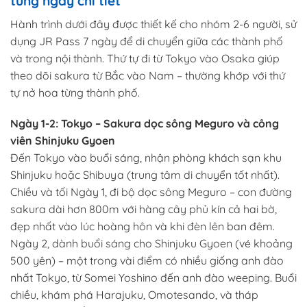
từng ngày chi tiết
Hành trình dưới đây được thiết kế cho nhóm 2-6 người, sử
dụng JR Pass 7 ngày để di chuyển giữa các thành phố
và trong nội thành. Thứ tự đi từ Tokyo vào Osaka giúp
theo dõi sakura từ Bắc vào Nam – thường khớp với thứ
tự nở hoa từng thành phố.
Ngày 1-2: Tokyo – Sakura dọc sông Meguro và công
viên Shinjuku Gyoen
Đến Tokyo vào buổi sáng, nhận phòng khách sạn khu
Shinjuku hoặc Shibuya (trung tâm di chuyển tốt nhất).
Chiều và tối Ngày 1, đi bộ dọc sông Meguro – con đường
sakura dài hơn 800m với hàng cây phủ kín cả hai bờ,
đẹp nhất vào lúc hoàng hôn và khi đèn lên ban đêm.
Ngày 2, dành buổi sáng cho Shinjuku Gyoen (vé khoảng
500 yên) – một trong vài điểm có nhiều giống anh đào
nhất Tokyo, từ Somei Yoshino đến anh đào weeping. Buổi
chiều, khám phá Harajuku, Omotesando, và tháp