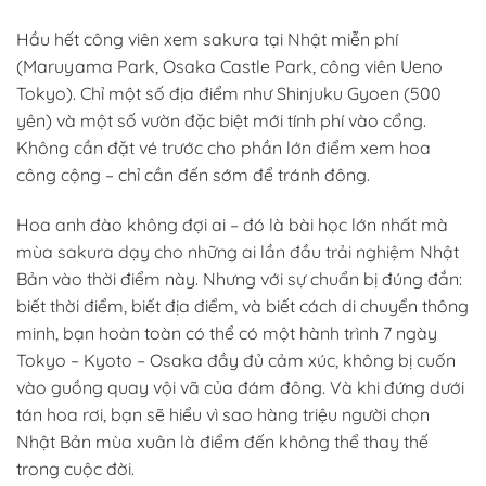
Hầu hết công viên xem sakura tại Nhật miễn phí
(Maruyama Park, Osaka Castle Park, công viên Ueno
Tokyo). Chỉ một số địa điểm như Shinjuku Gyoen (500
yên) và một số vườn đặc biệt mới tính phí vào cổng.
Không cần đặt vé trước cho phần lớn điểm xem hoa
công cộng – chỉ cần đến sớm để tránh đông.
Hoa anh đào không đợi ai – đó là bài học lớn nhất mà
mùa sakura dạy cho những ai lần đầu trải nghiệm Nhật
Bản vào thời điểm này. Nhưng với sự chuẩn bị đúng đắn:
biết thời điểm, biết địa điểm, và biết cách di chuyển thông
minh, bạn hoàn toàn có thể có một hành trình 7 ngày
Tokyo – Kyoto – Osaka đầy đủ cảm xúc, không bị cuốn
vào guồng quay vội vã của đám đông. Và khi đứng dưới
tán hoa rơi, bạn sẽ hiểu vì sao hàng triệu người chọn
Nhật Bản mùa xuân là điểm đến không thể thay thế
trong cuộc đời.