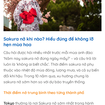
Sakura nở khi nào? Hiểu đúng để không lỡ
hẹn mùa hoa
Câu hỏi được hỏi nhiều nhất trước mỗi mùa anh đào:
‘Năm nay sakura nở đúng ngày mấy?’ – và câu trả lời
luôn là ‘không ai biết chắc’. Thời điểm sakura nở phụ
thuộc vào nhiệt độ mùa đông, lượng mưa, và cả sự biến
đổi khí hậu. Trong 10 năm qua, xu hướng chung là
sakura nở sớm hơn so với dự báo truyền thống.
Thời điểm nở trung bình theo từng thành phố
Tokyo
thường là nơi Sakura nở sớm nhất trong hành