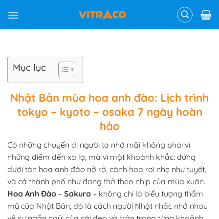
Skip
to
content
Mục lục
Nhật Bản mùa hoa anh đào: Lịch trình
tokyo – kyoto – osaka 7 ngày hoàn
hảo
Có những chuyến đi người ta nhớ mãi không phải vì
những điểm đến xa lạ, mà vì một khoảnh khắc: đứng
dưới tán hoa anh đào nở rộ, cánh hoa rơi nhẹ như tuyết,
và cả thành phố như đang thở theo nhịp của mùa xuân.
Hoa Anh Đào
–
Sakura
– không chỉ là biểu tượng thẩm
mỹ của Nhật Bản; đó là cách người Nhật nhắc nhở nhau
về sự ngắn ngủi của cái đẹp và trân trọng từng khoảnh