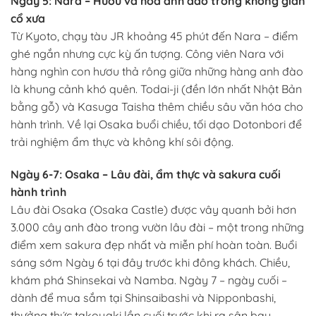
Ngày 5: Nara – Hươu và hoa anh đào trong không gian
cổ xưa
Từ Kyoto, chạy tàu JR khoảng 45 phút đến Nara – điểm
ghé ngắn nhưng cực kỳ ấn tượng. Công viên Nara với
hàng nghìn con hươu thả rông giữa những hàng anh đào
là khung cảnh khó quên. Todai-ji (đền lớn nhất Nhật Bản
bằng gỗ) và Kasuga Taisha thêm chiều sâu văn hóa cho
hành trình. Về lại Osaka buổi chiều, tối dạo Dotonbori để
trải nghiệm ẩm thực và không khí sôi động.
Ngày 6-7: Osaka – Lâu đài, ẩm thực và sakura cuối
hành trình
Lâu đài Osaka (Osaka Castle) được vây quanh bởi hơn
3.000 cây anh đào trong vườn lâu đài – một trong những
điểm xem sakura đẹp nhất và miễn phí hoàn toàn. Buổi
sáng sớm Ngày 6 tại đây trước khi đông khách. Chiều,
khám phá Shinsekai và Namba. Ngày 7 – ngày cuối –
dành để mua sắm tại Shinsaibashi và Nipponbashi,
thưởng thức takoyaki lần cuối trước khi ra sân bay