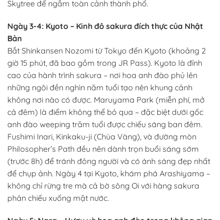
Skytree để ngắm toàn cảnh thành phố.
Ngày 3-4: Kyoto – Kinh đô sakura đích thực của Nhật
Bản
Bắt Shinkansen Nozomi từ Tokyo đến Kyoto (khoảng 2
giờ 15 phút, đã bao gồm trong JR Pass). Kyoto là đỉnh
cao của hành trình sakura – nơi hoa anh đào phủ lên
những ngôi đền nghìn năm tuổi tạo nên khung cảnh
không nơi nào có được. Maruyama Park (miễn phí, mở
cả đêm) là điểm không thể bỏ qua – đặc biệt dưới gốc
anh đào weeping trăm tuổi được chiếu sáng ban đêm.
Fushimi Inari, Kinkaku-ji (Chùa Vàng), và đường mòn
Philosopher’s Path đều nên dành trọn buổi sáng sớm
(trước 8h) để tránh đông người và có ánh sáng đẹp nhất
để chụp ảnh. Ngày 4 tại Kyoto, khám phá Arashiyama –
không chỉ rừng tre mà cả bờ sông Oi với hàng sakura
phản chiếu xuống mặt nước.