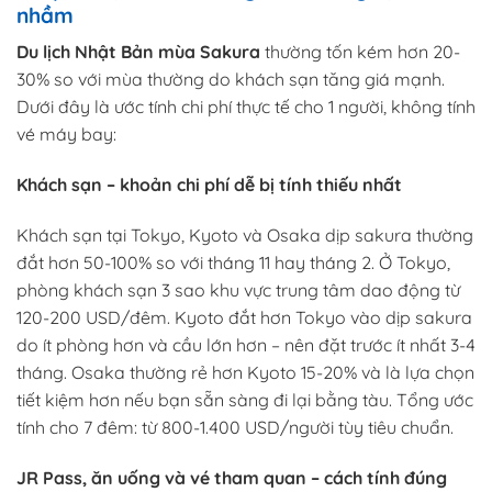
nhầm
Du lịch Nhật Bản mùa Sakura
thường tốn kém hơn 20-
30% so với mùa thường do khách sạn tăng giá mạnh.
Dưới đây là ước tính chi phí thực tế cho 1 người, không tính
vé máy bay:
Khách sạn – khoản chi phí dễ bị tính thiếu nhất
Khách sạn tại Tokyo, Kyoto và Osaka dịp sakura thường
đắt hơn 50-100% so với tháng 11 hay tháng 2. Ở Tokyo,
phòng khách sạn 3 sao khu vực trung tâm dao động từ
120-200 USD/đêm. Kyoto đắt hơn Tokyo vào dịp sakura
do ít phòng hơn và cầu lớn hơn – nên đặt trước ít nhất 3-4
tháng. Osaka thường rẻ hơn Kyoto 15-20% và là lựa chọn
tiết kiệm hơn nếu bạn sẵn sàng đi lại bằng tàu. Tổng ước
tính cho 7 đêm: từ 800-1.400 USD/người tùy tiêu chuẩn.
JR Pass, ăn uống và vé tham quan – cách tính đúng