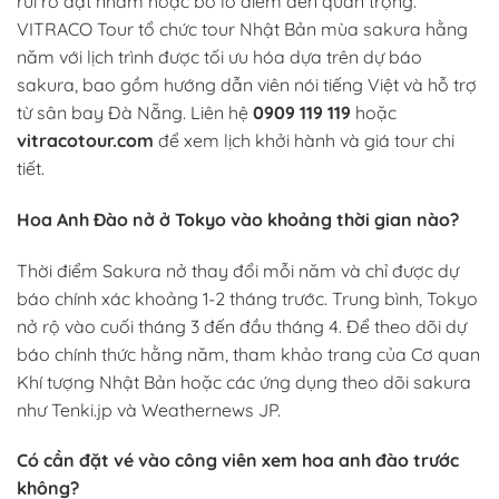
rủi ro đặt nhầm hoặc bỏ lỡ điểm đến quan trọng.
VITRACO Tour tổ chức tour Nhật Bản mùa sakura hằng
năm với lịch trình được tối ưu hóa dựa trên dự báo
sakura, bao gồm hướng dẫn viên nói tiếng Việt và hỗ trợ
từ sân bay Đà Nẵng. Liên hệ
0909 119 119
hoặc
vitracotour.com
để xem lịch khởi hành và giá tour chi
tiết.
Hoa Anh Đào nở ở Tokyo vào khoảng thời gian nào?
Thời điểm Sakura nở thay đổi mỗi năm và chỉ được dự
báo chính xác khoảng 1-2 tháng trước. Trung bình, Tokyo
nở rộ vào cuối tháng 3 đến đầu tháng 4. Để theo dõi dự
báo chính thức hằng năm, tham khảo trang của Cơ quan
Khí tượng Nhật Bản hoặc các ứng dụng theo dõi sakura
như Tenki.jp và Weathernews JP.
Có cần đặt vé vào công viên xem hoa anh đào trước
không?