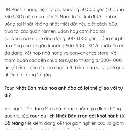
JR Pass 7 ngày hiện có giá khoảng 50.000 yên (khoảng
330 USD) nếu mua từ Việt Nam trước khi đi. Chi phí ăn
uống tại Nhật không nhất thiết đắt nếu biết cách: bữa
trưa tại các quán ramen, udon hay cơm hộp tại
convenience store dao động 500-1.000 yên. Tổng chi phí
ăn uống cho 7 ngày khoảng 600-900 USD/người nếu ăn
đa dạng, kết hợp nhà hàng và convenience store. Vé
tham quan các đền chùa tại Kyoto thường từ 500-1.000
yên/điểm – nên ưu tiên chọn 3-4 điểm thay vì cố ghé quá
nhiều nơi trong 1 ngày.
Tour Nhật Bản mùa hoa anh đào có lợi thế gì so với tự
đi?
Với người lần đầu đến Nhật hoặc nhóm gia đình không
quen tự túc,
tour du lịch Nhật Bản trọn gói khởi hành từ
Đà Nẵng
tiết kiệm đáng kể thời gian nghiên cứu và giảm