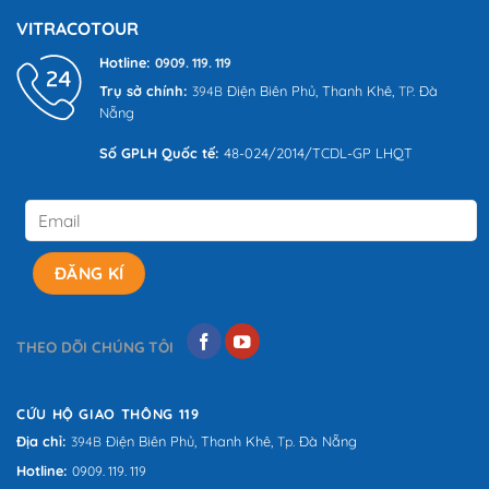
đánh
đánh
VITRACOTOUR
giá
giá
Hotline:
0909. 119. 119
Trụ sở chính:
Điện Biên Phủ,
Thanh Khê,
Đà
394B
TP.
Nẵng
Số GPLH Quốc tế:
48-024/2014/TCDL-GP LHQT
THEO DÕI CHÚNG TÔI
CỨU HỘ GIAO THÔNG 119
Địa chỉ:
Điện Biên Phủ,
Thanh Khê,
Đà Nẵng
394B
Tp.
Hotline:
0909. 119. 119