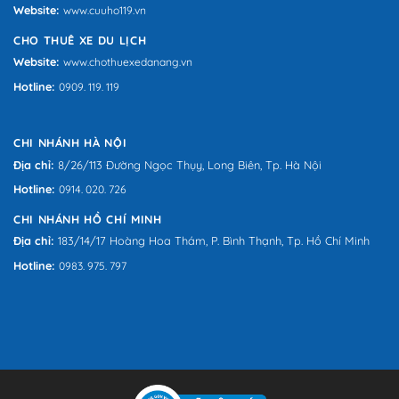
Website:
www.cuuho119.vn
CHO THUÊ XE DU LỊCH
Website:
www.chothuexedanang.vn
Hotline:
0909. 119. 119
CHI NHÁNH HÀ NỘI
Địa chỉ:
8/26/113 Đường Ngọc Thụy, Long Biên, Tp. Hà Nội
Hotline:
0914. 020. 726
CHI NHÁNH HỒ CHÍ MINH
Địa chỉ:
183/14/17 Hoàng Hoa Thám, P. Bình Thạnh, Tp. Hồ Chí Minh
Hotline:
0983. 975. 797