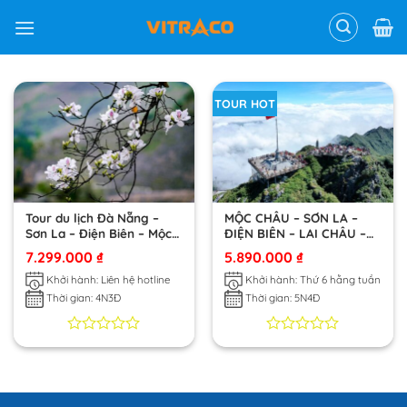
Skip
to
content
TOUR HOT
Tour du lịch Đà Nẵng –
MỘC CHÂU – SƠN LA –
Sơn La – Điện Biên – Mộc
ĐIỆN BIÊN – LAI CHÂU –
Châu – Cầu Kính Bạch
SAPA
7.299.000
₫
5.890.000
₫
Long
Khởi hành: Liên hệ hotline
Khởi hành: Thứ 6 hằng tuần
Thời gian: 4N3Đ
Thời gian: 5N4Đ
0
0
0
0
trên
trên
5
5
dựa
dựa
trên
trên