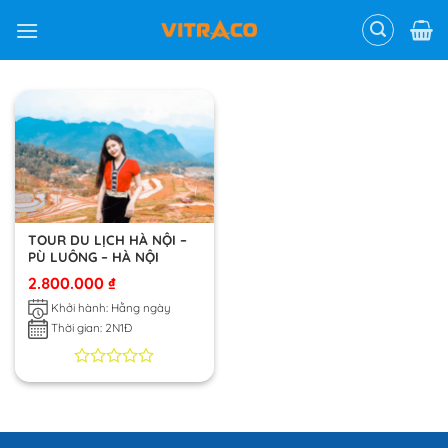
Skip
to
content
TOUR DU LỊCH HÀ NỘI –
PÙ LUÔNG – HÀ NỘI
2.800.000
₫
Khởi hành: Hằng ngày
Thời gian: 2N1Đ
0
0
trên
5
dựa
trên