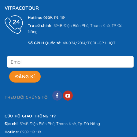
đánh
VITRACOTOUR
giá
Hotline:
0909. 119. 119
Trụ sở chính:
Điện Biên Phủ,
Thanh Khê,
Đà
394B
TP.
Nẵng
Số GPLH Quốc tế:
48-024/2014/TCDL-GP LHQT
THEO DÕI CHÚNG TÔI
CỨU HỘ GIAO THÔNG 119
Địa chỉ:
Điện Biên Phủ,
Thanh Khê,
Đà Nẵng
394B
Tp.
Hotline:
0909. 119. 119