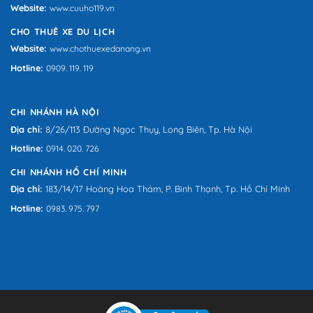
Website:
www.cuuho119.vn
CHO THUÊ XE DU LỊCH
Website:
www.chothuexedanang.vn
Hotline:
0909. 119. 119
CHI NHÁNH HÀ NỘI
Địa chỉ:
8/26/113 Đường Ngọc Thụy, Long Biên, Tp. Hà Nội
Hotline:
0914. 020. 726
CHI NHÁNH HỒ CHÍ MINH
Địa chỉ:
183/14/17 Hoàng Hoa Thám, P. Bình Thạnh, Tp. Hồ Chí Minh
Hotline:
0983. 975. 797