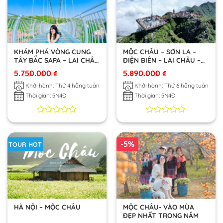
đánh
đánh
giá
giá
KHÁM PHÁ VÒNG CUNG
MỘC CHÂU – SƠN LA –
TÂY BẮC SAPA – LAI CHÂU
ĐIỆN BIÊN – LAI CHÂU –
– ĐIỆN BIÊN – MỘC CHÂU
SAPA
5.750.000
₫
5.890.000
₫
– MAI CHÂU
Khởi hành: Thứ 4 hằng tuần
Khởi hành: Thứ 6 hằng tuần
Thời gian: 5N4Đ
Thời gian: 5N4Đ
0
0
0
0
trên
trên
5
5
-5%
TOUR HOT
dựa
dựa
trên
trên
đánh
đánh
giá
giá
HÀ NỘI – MỘC CHÂU
MỘC CHÂU- VÀO MÙA
ĐẸP NHẤT TRONG NĂM