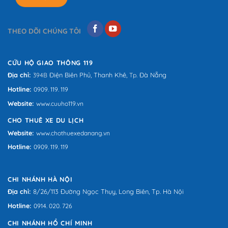
THEO DÕI CHÚNG TÔI
CỨU HỘ GIAO THÔNG 119
Địa chỉ:
Điện Biên Phủ,
Thanh Khê,
Đà Nẵng
394B
Tp.
Hotline:
0909. 119. 119
Website:
www.cuuho119.vn
CHO THUÊ XE DU LỊCH
Website:
www.chothuexedanang.vn
Hotline:
0909. 119. 119
CHI NHÁNH HÀ NỘI
Địa chỉ:
8/26/113 Đường Ngọc Thụy, Long Biên, Tp. Hà Nội
Hotline:
0914. 020. 726
CHI NHÁNH HỒ CHÍ MINH