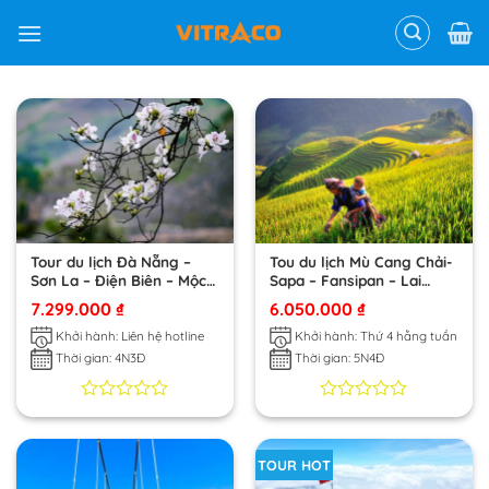
Skip
to
content
Tour du lịch Đà Nẵng –
Tou du lịch Mù Cang Chải-
Sơn La – Điện Biên – Mộc
Sapa – Fansipan – Lai
Châu – Cầu Kính Bạch
Châu – Điện Biên – Mộc
7.299.000
₫
6.050.000
₫
Long
Châu – Mai Châu
Khởi hành: Liên hệ hotline
Khởi hành: Thứ 4 hằng tuần
Thời gian: 4N3Đ
Thời gian: 5N4Đ
0
0
0
0
trên
trên
5
5
TOUR HOT
dựa
dựa
trên
trên