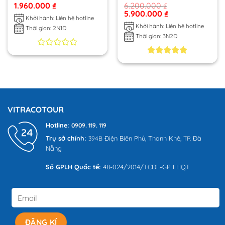
1.960.000
₫
6.200.000
₫
5.900.000
₫
Khởi hành: Liên hệ hotline
Khởi hành: Liên hệ hotline
Thời gian: 2N1Đ
Thời gian: 3N2Đ
0
0
trên
5.00
4
trên 5
5
dựa trên
dựa
đánh giá
trên
đánh
giá
VITRACOTOUR
Hotline:
0909. 119. 119
Trụ sở chính:
Điện Biên Phủ,
Thanh Khê,
Đà
394B
TP.
Nẵng
Số GPLH Quốc tế:
48-024/2014/TCDL-GP LHQT