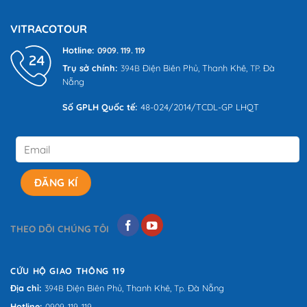
trên
đánh
VITRACOTOUR
giá
Hotline:
0909. 119. 119
Trụ sở chính:
Điện Biên Phủ,
Thanh Khê,
Đà
394B
TP.
Nẵng
Số GPLH Quốc tế:
48-024/2014/TCDL-GP LHQT
THEO DÕI CHÚNG TÔI
CỨU HỘ GIAO THÔNG 119
Địa chỉ:
Điện Biên Phủ,
Thanh Khê,
Đà Nẵng
394B
Tp.
Hotline:
0909. 119. 119