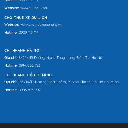
Website:
www.cuuho119.vn
CHO THUÊ XE DU LỊCH
Website:
www.chothuexedanang.vn
Hotline:
0909. 119. 119
CHI NHÁNH HÀ NỘI
Địa chỉ:
8/26/113 Đường Ngọc Thụy, Long Biên, Tp. Hà Nội
Hotline:
0914. 020. 726
CHI NHÁNH HỒ CHÍ MINH
Địa chỉ:
183/14/17 Hoàng Hoa Thám, P. Bình Thạnh, Tp. Hồ Chí Minh
Hotline:
0983. 975. 797