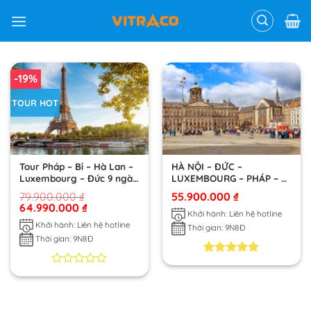
Skip
to
content
-19%
TOUR HOT
Tour Pháp – Bỉ – Hà Lan –
HÀ NỘI – ĐỨC –
Luxembourg – Đức 9 ngày
LUXEMBOURG – PHÁP – BỈ
8 đêm
– HÀ LAN – ĐỨC
79.900.000
₫
55.900.000
₫
64.990.000
₫
Khởi hành: Liên hệ hotline
Khởi hành: Liên hệ hotline
Thời gian: 9N8Đ
Thời gian: 9N8Đ
5.00
3
trên 5
0
0
dựa trên
trên
đánh giá
5
dựa