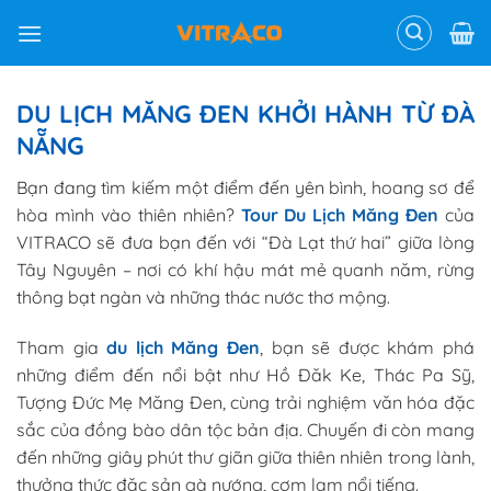
Skip
to
content
DU LỊCH MĂNG ĐEN KHỞI HÀNH TỪ ĐÀ
NẴNG
Bạn đang tìm kiếm một điểm đến yên bình, hoang sơ để
hòa mình vào thiên nhiên?
Tour Du Lịch Măng Đen
của
VITRACO sẽ đưa bạn đến với “Đà Lạt thứ hai” giữa lòng
Tây Nguyên – nơi có khí hậu mát mẻ quanh năm, rừng
thông bạt ngàn và những thác nước thơ mộng.
Tham gia
du lịch Măng Đen
, bạn sẽ được khám phá
những điểm đến nổi bật như Hồ Đăk Ke, Thác Pa Sỹ,
Tượng Đức Mẹ Măng Đen, cùng trải nghiệm văn hóa đặc
sắc của đồng bào dân tộc bản địa. Chuyến đi còn mang
đến những giây phút thư giãn giữa thiên nhiên trong lành,
thưởng thức đặc sản gà nướng, cơm lam nổi tiếng.