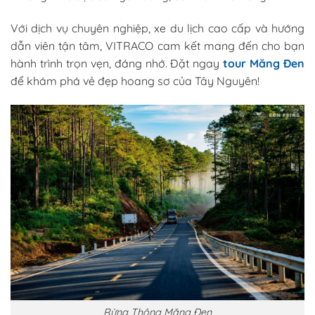
Với dịch vụ chuyên nghiệp, xe du lịch cao cấp và hướng
dẫn viên tận tâm, VITRACO cam kết mang đến cho bạn
hành trình trọn vẹn, đáng nhớ. Đặt ngay
tour Măng Đen
để khám phá vẻ đẹp hoang sơ của Tây Nguyên!
Rừng Thông Măng Đen