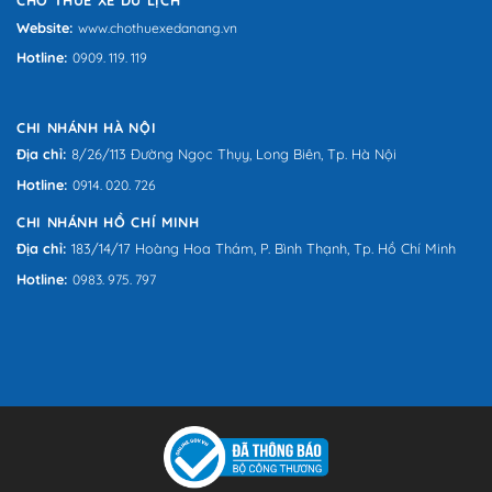
CHO THUÊ XE DU LỊCH
Website:
www.chothuexedanang.vn
Hotline:
0909. 119. 119
CHI NHÁNH HÀ NỘI
Địa chỉ:
8/26/113 Đường Ngọc Thụy, Long Biên, Tp. Hà Nội
Hotline:
0914. 020. 726
CHI NHÁNH HỒ CHÍ MINH
Địa chỉ:
183/14/17 Hoàng Hoa Thám, P. Bình Thạnh, Tp. Hồ Chí Minh
Hotline:
0983. 975. 797