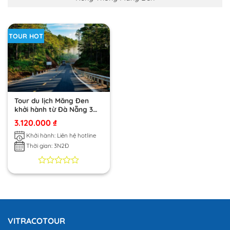
TOUR HOT
Tour du lịch Măng Đen
khởi hành từ Đà Nẵng 3
ngày 2 đêm trọn gói giá
3.120.000
₫
tốt
Khởi hành: Liên hệ hotline
Thời gian: 3N2Đ
0
0
trên
5
dựa
trên
đánh
VITRACOTOUR
giá