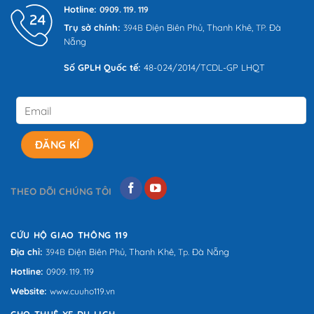
Hotline:
0909. 119. 119
Trụ sở chính:
Điện Biên Phủ,
Thanh Khê,
Đà
394B
TP.
Nẵng
Số GPLH Quốc tế:
48-024/2014/TCDL-GP LHQT
THEO DÕI CHÚNG TÔI
CỨU HỘ GIAO THÔNG 119
Địa chỉ:
Điện Biên Phủ,
Thanh Khê,
Đà Nẵng
394B
Tp.
Hotline:
0909. 119. 119
Website:
www.cuuho119.vn