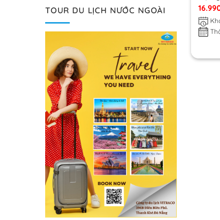
Ngọc 
16.99
TOUR DU LỊCH NƯỚC NGOÀI
Khở
Thờ