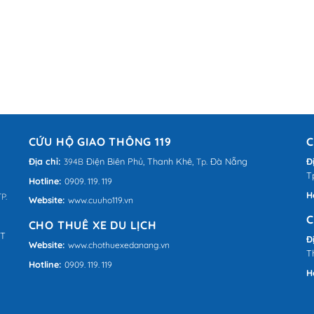
CỨU HỘ GIAO THÔNG 119
C
Địa chỉ:
Điện Biên Phủ,
Thanh Khê,
Đà Nẵng
Đ
394B
Tp.
T
Hotline:
0909. 119. 119
H
P.
Website:
www.cuuho119.vn
C
CHO THUÊ XE DU LỊCH
QT
Đ
Website:
www.chothuexedanang.vn
T
Hotline:
0909. 119. 119
H