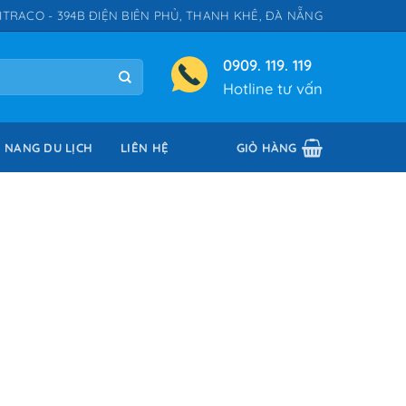
ITRACO - 394B ĐIỆN BIÊN PHỦ, THANH KHÊ, ĐÀ NẴNG
0909. 119. 119
Hotline tư vấn
 NANG DU LỊCH
LIÊN HỆ
GIỎ HÀNG