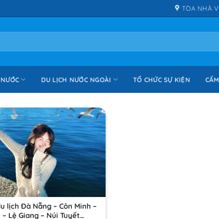
TÒA NHÀ V
 NƯỚC
DU LỊCH NƯỚC NGOÀI
TỔ CHỨC SỰ KIỆN
CẨM
du lịch Đà Nẵng – Côn Minh –
 – Lệ Giang – Núi Tuyết