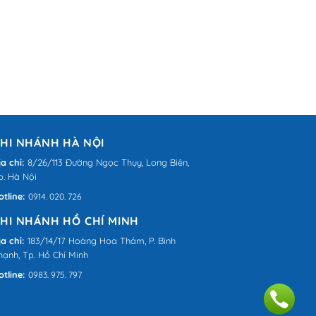
HI NHÁNH HÀ NỘI
ịa chỉ:
8/26/113 Đường Ngọc Thụy, Long Biên,
p. Hà Nội
otline:
0914. 020. 726
HI NHÁNH HỒ CHÍ MINH
ịa chỉ:
183/14/17 Hoàng Hoa Thám, P. Bình
hạnh, Tp. Hồ Chí Minh
otline:
0983. 975. 797