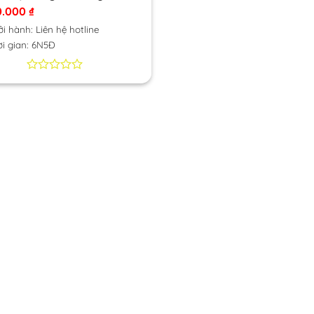
Long
0.000
₫
i hành: Liên hệ hotline
i gian: 6N5Đ
0
0
trên
5
dựa
trên
đánh
giá