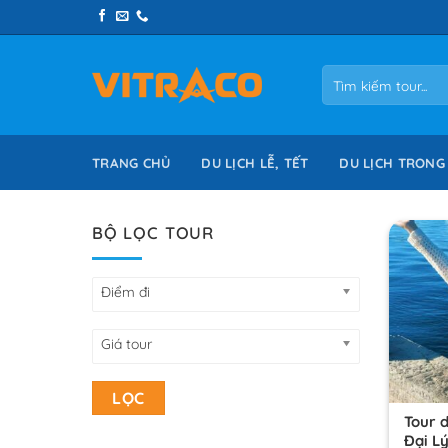
Skip
to
content
Tìm
kiếm:
TRANG CHỦ
DU LỊCH LỄ, TẾT
DU LỊCH TRONG
BỘ LỌC TOUR
Điểm đi
Giá tour
LỌC
Tour 
Đại Lý