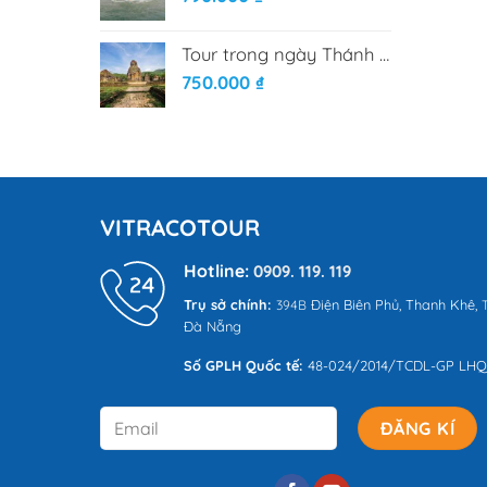
Tour trong ngày Thánh Địa Mỹ Sơn
750.000
₫
VITRACOTOUR
Hotline:
0909. 119. 119
Trụ sở chính:
Điện Biên Phủ,
Thanh Khê,
394B
T
Đà Nẵng
Số GPLH Quốc tế:
48-024/2014/TCDL-GP LH