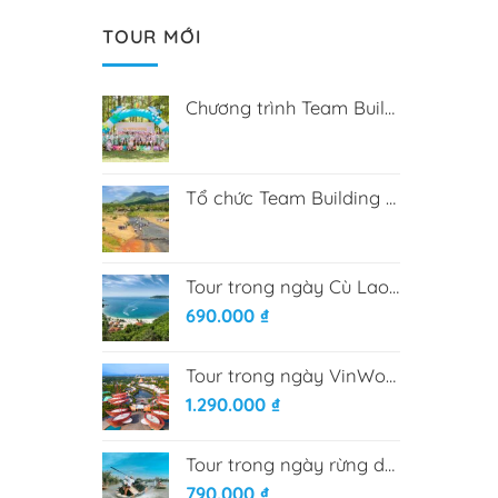
TOUR MỚI
Chương trình Team Building tại Hòa Phú Thành
Tổ chức Team Building tại Bana Rita Farm
Tour trong ngày Cù Lao Chàm từ Đà Nẵng
690.000
₫
Tour trong ngày VinWonder Nam Hội An
1.290.000
₫
Tour trong ngày rừng dừa Bảy mẫu - Phố cổ Hội An
790.000
₫