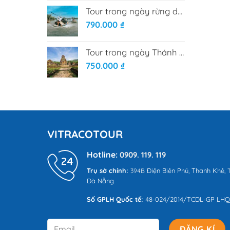
Tour trong ngày rừng dừa Bảy mẫu - Phố cổ Hội An
790.000
₫
Tour trong ngày Thánh Địa Mỹ Sơn
750.000
₫
VITRACOTOUR
Hotline:
0909. 119. 119
Trụ sở chính:
Điện Biên Phủ,
Thanh Khê,
394B
T
Đà Nẵng
Số GPLH Quốc tế:
48-024/2014/TCDL-GP LH