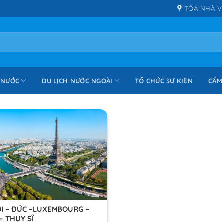
TÒA NHÀ V
 NƯỚC
DU LỊCH NƯỚC NGOÀI
TỔ CHỨC SỰ KIỆN
CẨM
I – ĐỨC –LUXEMBOURG –
– THỤY SĨ