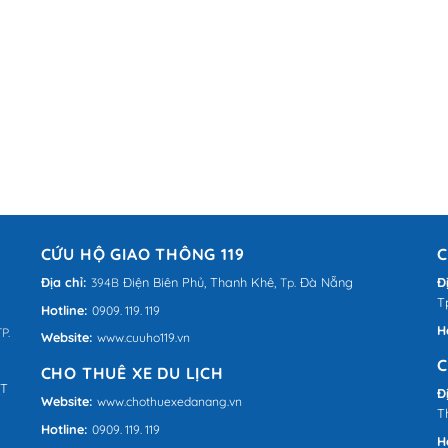
CỨU HỘ GIAO THÔNG 119
C
Địa chỉ:
Điện Biên Phủ,
Thanh Khê,
Đà Nẵng
Đ
394B
Tp.
T
Hotline:
0909. 119. 119
H
P.
Website:
www.cuuho119.vn
C
CHO THUÊ XE DU LỊCH
QT
Đ
Website:
www.chothuexedanang.vn
T
Hotline:
0909. 119. 119
H