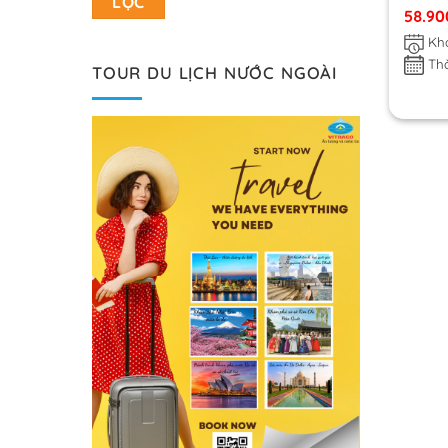
LỌC
58.9
Khở
Thờ
TOUR DU LỊCH NƯỚC NGOÀI