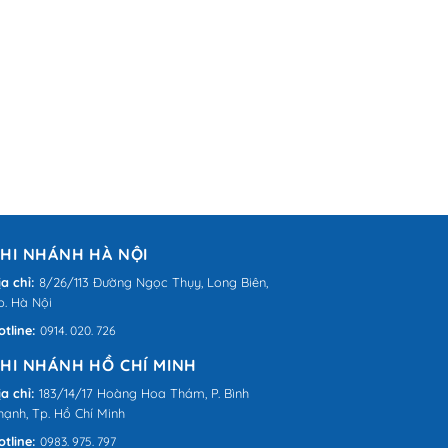
HI NHÁNH HÀ NỘI
ịa chỉ:
8/26/113 Đường Ngọc Thụy, Long Biên,
p. Hà Nội
otline:
0914. 020. 726
HI NHÁNH HỒ CHÍ MINH
ịa chỉ:
183/14/17 Hoàng Hoa Thám, P. Bình
hạnh, Tp. Hồ Chí Minh
otline:
0983. 975. 797