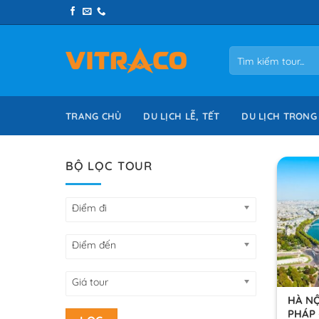
Skip
to
content
Tìm
kiếm:
TRANG CHỦ
DU LỊCH LỄ, TẾT
DU LỊCH TRONG
BỘ LỌC TOUR
Điểm đi
Điểm đến
Giá tour
HÀ NỘ
PHÁP 