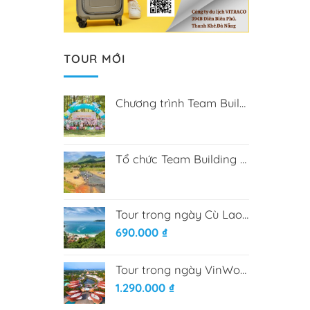
TOUR MỚI
Chương trình Team Building tại Hòa Phú Thành
Tổ chức Team Building tại Bana Rita Farm
Tour trong ngày Cù Lao Chàm từ Đà Nẵng
690.000
₫
Tour trong ngày VinWonder Nam Hội An
1.290.000
₫