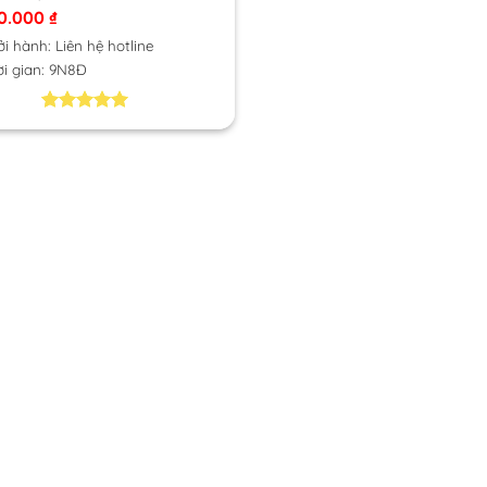
00.000
₫
i hành: Liên hệ hotline
i gian: 9N8Đ
5.00
2
trên 5
dựa trên
đánh giá