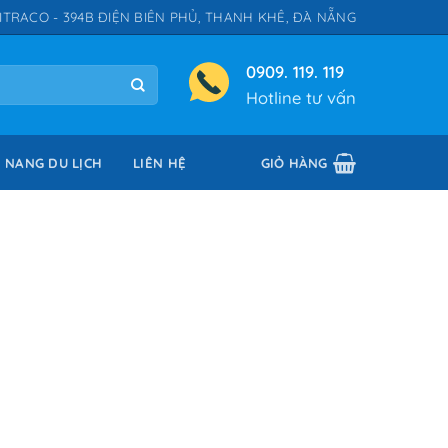
ITRACO - 394B ĐIỆN BIÊN PHỦ, THANH KHÊ, ĐÀ NẴNG
0909. 119. 119
Hotline tư vấn
 NANG DU LỊCH
LIÊN HỆ
GIỎ HÀNG