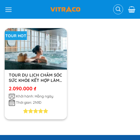
Skip
to
content
TOUR HOT
TOUR DU LỊCH CHĂM SÓC
SỨC KHỎE KẾT HỢP LÀM
ĐẸP CÙNG VITRACO
2.090.000
₫
Khởi hành: Hằng ngày
Thời gian: 2N1Đ
5.00
3
trên 5
dựa trên
đánh giá