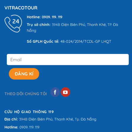
VITRACOTOUR
Hotline:
0909. 119. 119
Trụ sở chính:
Điện Biên Phủ,
Thanh Khê,
Đà
394B
TP.
Nẵng
Số GPLH Quốc tế:
48-024/2014/TCDL-GP LHQT
THEO DÕI CHÚNG TÔI
CỨU HỘ GIAO THÔNG 119
Địa chỉ:
Điện Biên Phủ,
Thanh Khê,
Đà Nẵng
394B
Tp.
Hotline:
0909. 119. 119