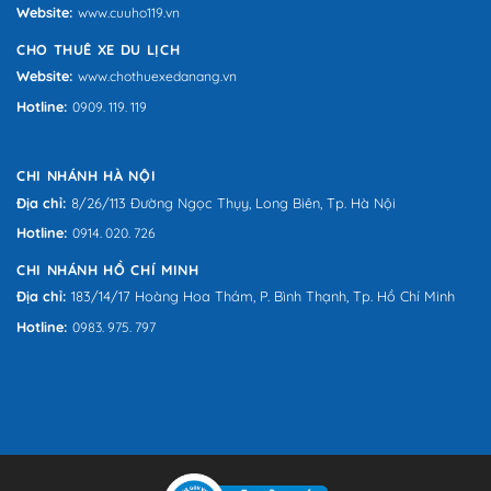
Website:
www.cuuho119.vn
CHO THUÊ XE DU LỊCH
Website:
www.chothuexedanang.vn
Hotline:
0909. 119. 119
CHI NHÁNH HÀ NỘI
Địa chỉ:
8/26/113 Đường Ngọc Thụy, Long Biên, Tp. Hà Nội
Hotline:
0914. 020. 726
CHI NHÁNH HỒ CHÍ MINH
Địa chỉ:
183/14/17 Hoàng Hoa Thám, P. Bình Thạnh, Tp. Hồ Chí Minh
Hotline:
0983. 975. 797