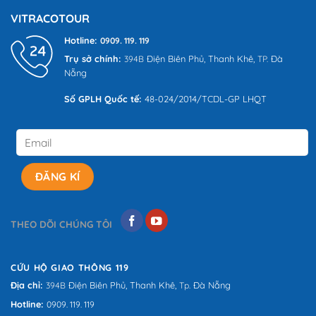
VITRACOTOUR
Hotline:
0909. 119. 119
Trụ sở chính:
Điện Biên Phủ,
Thanh Khê,
Đà
394B
TP.
Nẵng
Số GPLH Quốc tế:
48-024/2014/TCDL-GP LHQT
THEO DÕI CHÚNG TÔI
CỨU HỘ GIAO THÔNG 119
Địa chỉ:
Điện Biên Phủ,
Thanh Khê,
Đà Nẵng
394B
Tp.
Hotline:
0909. 119. 119