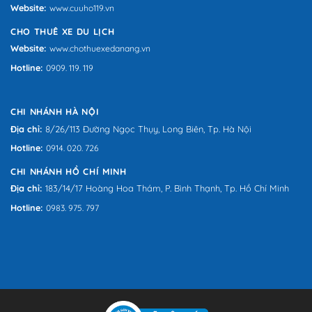
Website:
www.cuuho119.vn
CHO THUÊ XE DU LỊCH
Website:
www.chothuexedanang.vn
Hotline:
0909. 119. 119
CHI NHÁNH HÀ NỘI
Địa chỉ:
8/26/113 Đường Ngọc Thụy, Long Biên, Tp. Hà Nội
Hotline:
0914. 020. 726
CHI NHÁNH HỒ CHÍ MINH
Địa chỉ:
183/14/17 Hoàng Hoa Thám, P. Bình Thạnh, Tp. Hồ Chí Minh
Hotline:
0983. 975. 797